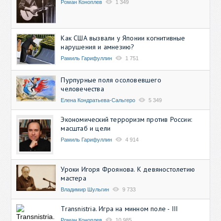
Роман Коноплев
1 349
Как США вызвали у Японии когнитивные
нарушения и амнезию?
Рамиль Гарифуллин
1 751
Пурпурные поля осоловевшего
человечества
Елена Кондратьева-Сальгеро
5 349
Экономический терроризм против России:
масштаб и цели
Рамиль Гарифуллин
4 914
Уроки Игоря Фроянова. К девяностолетию
мастера
Владимир Шульгин
9 733
Transnistria. Игра на минном поле - III
Роман Коноплев
10 985