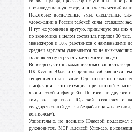
голова. Правда, профессор не уточнил, иностра
производственную сферу или в человеческий капи
Некоторые воспаленные умы, окрыленные эйхе
удорожании в России рабочей силы, ставящем зас
И тут же угодили в другую, привычную для них ло
по экономике в целом составила порядка 30 тыс
менеджеров и 10% работников с наименьшими дох
средней зарплаты уменьшится до не вызывающих о
то лишь на пути роста уровня жизни людей.
Во-вторых, это знакомая несогласованность теор
ЦБ Ксения Юдаева огорошила собравшихся тем,
тенденция к стагфляции. Однако согласно класси
стагфляция – это ситуация, при которой «высо
хронической инфляцией». Ни того, ни другого в
тому же «диагноз» Юдаевой разошелся с «ан
государственный долг и безработица – невелики,
контролем»).
Удивительно, но позицию Юдаевой поддержал о
руководитель МЭР Алексей Улюкаев, высказавш