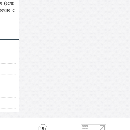
я (если
речие с