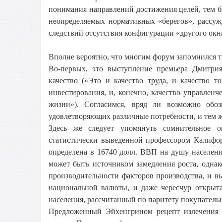
понимания направлений достижения целей, тем бол
неопределяемых нормативных «берегов», рассуж
следствий отсутствия конфигурации «другого окн
Вполне вероятно, что многим форум запомнился 
Во-первых, это выступление премьера Дмитри
качество («Это и качество труда, и качество т
инвестирования, и, конечно, качество управленч
жизни»). Согласимся, вряд ли возможно обоз
удовлетворяющих различные потребности, и тем 
Здесь же следует упомянуть сомнительное о
статистически выведенной профессором Калифо
определена в 16740 долл. ВВП на душу населения
может быть источником замедления роста, однако
производительности факторов производства, и в
национальной валюты, и даже чересчур открыта
населения, рассчитанный по паритету покупательн
Предложенный Эйхенгрином рецепт излечения 