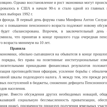
фляцию. Однако восстановление и рост экономики могут происх
тировалось в США в начале 90-х и стало одной из главных
ких выборах 1992 г.
ная фронда. В первый день форума глава Минфина Антон Силуа
прос о повышении пенсионного возраста подлежит новому обсу
 будет сбалансирована. Впрочем, в заключительный день 
омнила, что принятая в конце прошлого года очередная пен
 возраста минимум на 10 лет.
Правила
экономики, обильно сыпавшиеся на обывателя в конце прошлог
 порядка, без права на позитивные институциональные изм
лизительными прикидками финансовых результатов положи
визация противодействия офшорам, усиление борьбы с обналич
сивной шкалы подоходного налога. А между тем, эти прежде ре
говых поступлений в бюджеты, снижению дефицита Пенсионного
одов населения.
руме. Вместо обсуждения других необходимых новаций, общ
азавшей социальную бессмысленность приватизации, обес
ания ниже), прозрачности процедур получения земельных участ