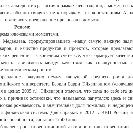
ее, альтернатив развития в рамках неосознанно, а может, созн
дения обычно сводятся не к порядкам, а к констатациям. А о
а» становится превращение прогнозов в домыслы.
Резюме
тремя ключевыми моментами.
я Медведева, сформулировавшего «нашу самую важную зада
оваров, и качество продуктов и проектов, которые предлагаю
еских решений – в конечном счете все, что формирует качеств
начить зависимость между качеством как совокупностью с
же экономическим ростом.
правдание грядущих неудач «ловушкой среднего роста дох
рнийского университета Беркли Барри Эйхенгрином («ловушк
 в ценах 2005 г.). Эйхенгрин отмечал, что сама по себе эта ц
 в причинах остановки, что называется, запутался: здесь и с
ысокая рождаемость, и значительная доля пожилых, и недооцен
я финансовая система. Для справки: в 2012 г. ВВП России 
ой способности, составил 17500 долл.
банален: рост инвестиционной активности или инвестиции 