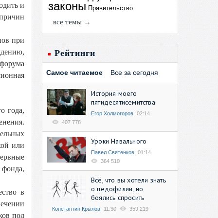
законы
одить и
Правительство
 причин
все темы →
нов при
ждению,
Рейтинги
форума
Самое читаемое
Все за сегодня
сионная
История моего
пятидесятисемитства
о года,
Егор Холмогоров
02:14
енения.
407 778
тельных
Уроки Навального
кой или
Павел Святенков
01:14
зервные
364 510
 фонда,
Всё, что вы хотели знать
о педофилии, но
ество в
боялись спросить
печении
Константин Крылов
11:30
359 219
ков под