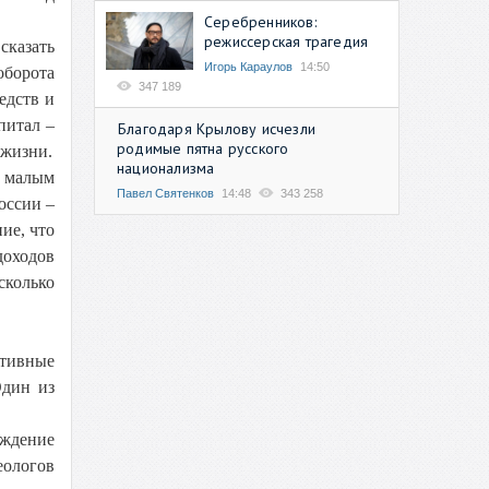
Серебренников:
режиссерская трагедия
сказать
Игорь Караулов
14:50
оборота
347 189
едств и
питал –
Благодаря Крылову исчезли
родимые пятна русского
 жизни.
национализма
к малым
Павел Святенков
14:48
343 258
оссии –
ие, что
доходов
сколько
ктивные
Один из
рждение
еологов