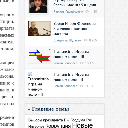
тные, в
России: масштаб и цели
Рамиль Гарифуллин
4 104
омерном
стиций.
Уроки Игоря Фроянова.
арплата
К девяностолетию
мастера
иваемых
Владимир Шульгин
8 955
азатель
ствием,
Transnistria. Игра на
минном поле - III
зампред
Роман Коноплев
10 177
ожилась
Transnistria. Игра на
льсона,
минном поле - II
менно с
Роман Коноплев
11 139
вано, к
рован,
тся под
Главные темы
времени
Выборы президента РФ
Госдума РФ
Новые
 темпов
Коррупция
Интернет