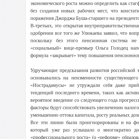
экономического роста можно определить как стаг
без создания новых рабочих мест, что конста
поражения Джорджа Буша-старшего на президентс
В-третьих, это открытая внутриправительствен
одобрении все того же Улюкаева заявил, что во
поскольку без этого пенсионная система не
«социальный» вице-премьер Ольга Голодец нап
формула «закрывает» тему повышения пенсионного
Удручающие предсказания развития российской 
основывались на неизменности существующего
«Нострадамусы» не утруждали себя даже приб
тенденций последнего времени, таких как акти
вероятное введение со следующего года прогрес
факторы будут способствовать увеличению нало
уменьшению оттока капитала, росту реальных дох
Все эти линии были проигнорированы и на фо
который уже раз услышало о многократно док
«профессионального роста» (о «реформе» образов