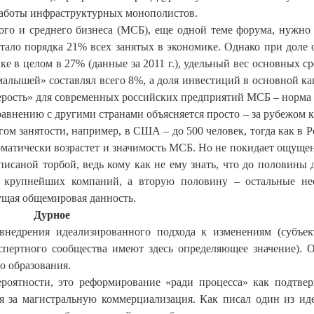
работы инфраструктурных монополистов.
го и среднего бизнеса (МСБ), еще одной теме форума, нужно 
тало порядка 21% всех занятых в экономике. Однако при доле 
 в целом в 27% (данные за 2011 г.), удельный вес основных ср
алышей» составлял всего 8%, а доля инвестиций в основной ка
Серость» для современных российских предприятий МСБ – норма
авнению с другими странами объясняется просто – за рубежом 
м занятости, например, в США – до 500 человек, тогда как в Р
оматически возрастет и значимость МСБ. Но не покидает ощущен
исаной торбой, ведь кому как не ему знать, что до половины 
 крупнейших компаний, а вторую половину – остальные не
кущая общемировая данность.
Дурное
внедрения идеализированного подхода к изменениям (субъе
пертного сообщества имеют здесь определяющее значение). 
о образования.
роятности, это реформирование «ради процесса» как подтве
ая за магистральную коммерциализация. Как писал один из ид