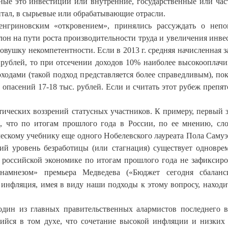
нные это инвестиции или внутренние, государственные или час
тал, в сырьевые или обрабатывающие отрасли.
нгриновским «откровением», принялись рассуждать о неп
лон на пути роста производительности труда и увеличения инве
вушку некомпетентности. Если в 2013 г. средняя начисленная з
. рублей, то при отсечении доходов 10% наиболее высокооплач
одами (такой подход представляется более справедливым), пок
пасений 17-18 тыс. рублей. Если и считать этот рубеж препят
етических воззрений статусных участников. К примеру, первый 
 что по итогам прошлого года в России, по ее мнению, сл
ческому учебнику еще одного Нобелевского лауреата Пола Самуэ
кий уровень безработицы (или стагнация) существует одновре
 российской экономике по итогам прошлого года не зафиксиро
амнезом» премьера Медведева («Бюджет сегодня сбаланси
 инфляция, имея в виду наши подходы к этому вопросу, находи
дин из главных правительственных алармистов последнего 
ийся в том духе, что сочетание высокой инфляции и низких