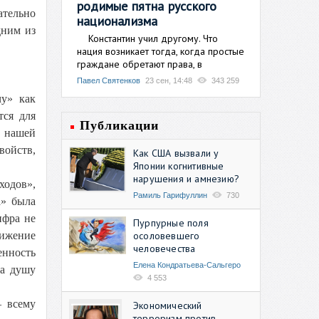
родимые пятна русского
ательно
национализма
дним из
Константин учил другому. Что
нация возникает тогда, когда простые
граждане обретают права, в
Павел Святенков
23 сен, 14:48
343 259
чу» как
тся для
Публикации
о нашей
войств,
Как США вызвали у
Японии когнитивные
нарушения и амнезию?
одов»,
Рамиль Гарифуллин
730
а» была
ифра не
Пурпурные поля
осоловевшего
нижение
человечества
енность
Елена Кондратьева-Сальгеро
на душу
4 553
– всему
Экономический
терроризм против