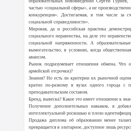
образовательных нововведений Сергей Гуриев, 
частью «социальной сферы», а не производственно
конкуренция». Достигаемая, в том числе за с
социальной справедливости».
Мировая, да и российская практика демонстр
социального неравенства, на деле это неравенст
социальной напряженности. А образовательные
вымогательство, в условиях, когда общественна
авансом.
Рынок подразумевает отношения обмена. Что об
армейской отсрочки)?
Знания? Но есть ли критерии их рыночной оценк
кратно по-разному в вузах одного города с 
преподавательским составом.
Бренд, вывеска? Какое это имеет отношение к зн
Получение дополнительных навыков, в добав
интеллектуальной роскошью и плохо идентифиц
Продажа диплома об образовании менее талан
превращается в элитарное, доступное лишь ресур