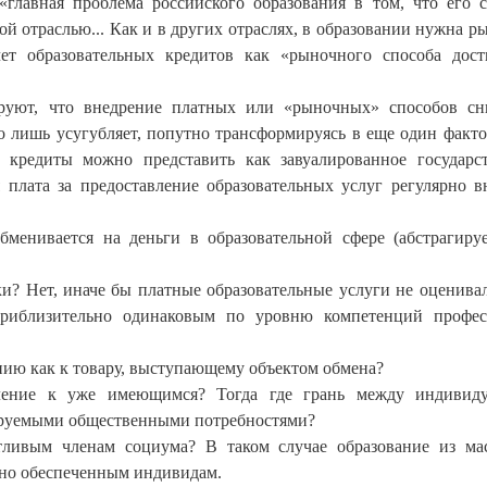
«главная проблема российского образования в том, что его 
й отраслью... Как и в других отраслях, в образовании нужна р
чет образовательных кредитов как «рыночного способа дос
ируют, что внедрение платных или «рыночных» способов с
во лишь усугубляет, попутно трансформируясь в еще один факто
 кредиты можно представить как завуалированное государс
я плата за предоставление образовательных услуг регулярно в
менивается на деньги в образовательной сфере (абстрагиру
и? Нет, иначе бы платные образовательные услуги не оценива
приблизительно одинаковым по уровню компетенций профес
анию как к товару, выступающему объектом обмена?
ление к уже имеющимся? Тогда где грань между индивиду
ируемыми общественными потребностями?
тливым членам социума? В таком случае образование из ма
сно обеспеченным индивидам.