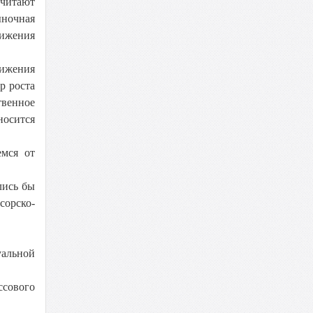
считают
ыночная
тижения
нижения
р роста
твенное
носится
емся от
лись бы
сорско-
альной
ссового