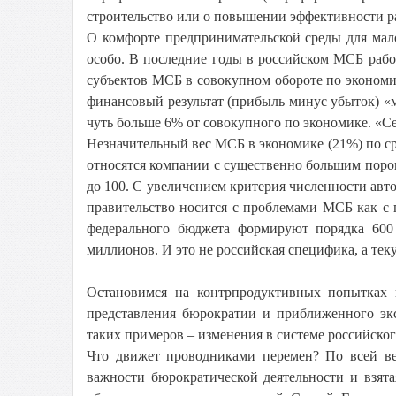
строительство или о повышении эффективности 
О комфорте предпринимательской среды для мало
особо. В последние годы в российском МСБ рабо
субъектов МСБ в совокупном обороте по экономике
финансовый результат (прибыль минус убыток) «м
чуть больше 6% от совокупного по экономике. «
Незначительный вес МСБ в экономике (21%) по ср
относятся компании с существенно большим порого
до 100. С увеличением критерия численности авт
правительство носится с проблемами МСБ как с п
федерального бюджета формируют порядка 600
миллионов. И это не российская специфика, а те
Остановимся на контрпродуктивных попытках 
представления бюрократии и приближенного экс
таких примеров – изменения в системе российског
Что движет проводниками перемен? По всей ве
важности бюрократической деятельности и взят