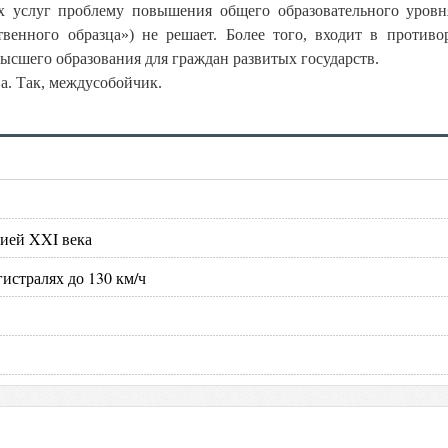
х услуг проблему повышения общего образовательного уровн
твенного образца») не решает. Более того, входит в противо
сшего образования для граждан развитых государств.
ва. Так, междусобойчик.
гией XXI века
истралях до 130 км/ч