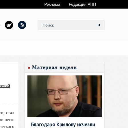
Реклама
Редакция АПН
Материал недели
вский
и, стал
авшего:
Благодаря Крылову исчезли
четкого