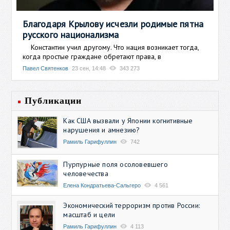
Благодаря Крылову исчезли родимые пятна
русского национализма
Константин учил другому. Что нация возникает тогда,
когда простые граждане обретают права, в
Павел Святенков
23 сен, 14:48
343 273
Публикации
Как США вызвали у Японии когнитивные
нарушения и амнезию?
Рамиль Гарифуллин
742
Пурпурные поля осоловевшего
человечества
Елена Кондратьева-Сальгеро
4 561
Экономический терроризм против России:
масштаб и цели
Рамиль Гарифуллин
4 113