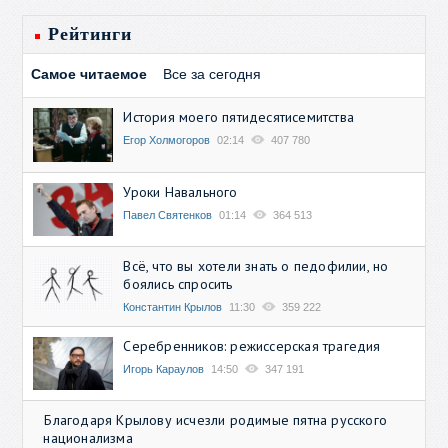
Рейтинги
Самое читаемое
Все за сегодня
История моего пятидесятисемитства
Егор Холмогоров
02:14
407 780
Уроки Навального
Павел Святенков
01:14
364 513
Всё, что вы хотели знать о педофилии, но
боялись спросить
Константин Крылов
11:30
359 222
Серебренников: режиссерская трагедия
Игорь Караулов
14:50
347 191
Благодаря Крылову исчезли родимые пятна русского
национализма