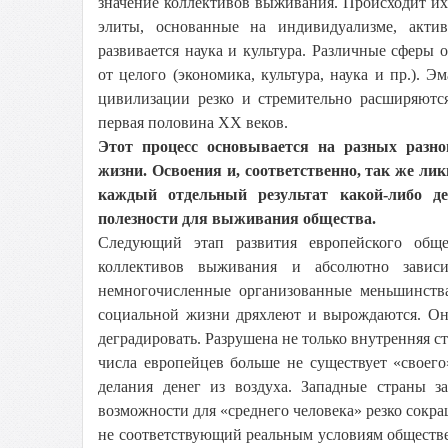
значение коллективов выживания. Происходит их
элиты, основанные на индивидуализме, акти
развивается наука и культура. Различные сферы
от целого (экономика, культура, наука и пр.). 
цивилизации резко и стремительно расширяютс
первая половина XX веков.
Этот процесс основывается на разных разно
жизни. Освоения и, соответственно, так же ли
каждый отдельный результат какой-либо де
полезности для выживания общества.
Следующий этап развития европейского обще
коллективов выживания и абсолютно зависи
немногочисленные организованные меньшинства
социальной жизни дряхлеют и вырождаются. Они
деградировать. Разрушена не только внутренняя с
числа европейцев больше не существует «своег
делания денег из воздуха. Западные страны 
возможности для «среднего человека» резко сокра
не соответствующий реальным условиям обществе