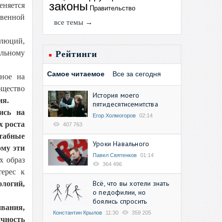
законы
еняется
Правительство
твенной
все темы →
олюций,
ельному
Рейтинги
Самое читаемое
Все за сегодня
нное на
щество
История моего
ия.
пятидесятисемитства
ись на
Егор Холмогоров
02:14
х роста
407 763
табные
Уроки Навального
ому эти
Павел Святенков
01:14
х образ
364 496
терес к
Всё, что вы хотели знать
ологий,
о педофилии, но
боялись спросить
ивания,
Константин Крылов
11:30
359 205
ичность