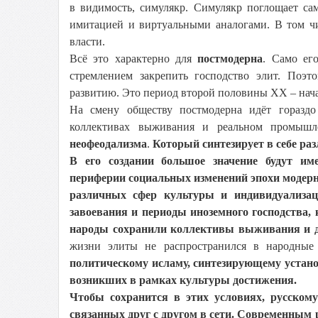
в видимость, симулякр. Симулякр поглощает са
имитацией и виртуальными аналогами. В том чи
власти.
Всё это характерно для
постмодерна
. Само ег
стремлением закрепить господство элит. Поэ
развитию. Это период второй половины XX – нача
На смену обществу постмодерна идёт гораздо
коллективах выживания и реальном промышле
неофеодализма
.
Который
синтезирует в себе р
В его создании большое значение будут им
периферии социальных изменений эпохи модерна
различных сфер культуры и индивидуализац
завоевания и периоды иноземного господства,
народы сохранили коллективы выживания и д
жизни элиты не распространился в народные 
политическому исламу, синтезирующему устан
возникших в рамках культуры достижения.
Чтобы сохранится в этих условиях, русскому
связанных друг с другом в сети. Современным 