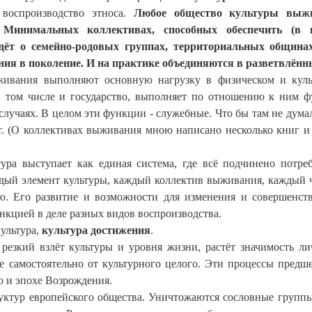
 воспроизводство этноса.
Любое общество культуры выж
Минимальных коллективах, способных обеспечить (в и
дёт о семейно-родовых группах, территориальных общинах
я в поколение. И на практике объединяются в разветвлённ
ивания выполняют основную нагрузку в физическом и куль
 в том числе и государство, выполняет по отношению к ним 
лучаях. В целом эти функции - служебные. Что бы там не дума
т. (О коллективах выживания мною написано несколько книг и 
ура выступает как единая система, где всё подчинено потре
ждый элемент культуры, каждый коллектив выживания, каждый 
ю. Его развитие и возможности для изменения и совершенст
кцией в деле разных видов воспроизводства.
ультура,
культура достижения
.
резкий взлёт культуры и уровня жизни, растёт значимость ли
е самостоятельно от культурного целого. Эти процессы предш
ю и эпохе Возрождения.
уктур европейского общества. Уничтожаются сословные группы