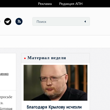
Реклама
Редакция АПН
Материал недели
ченко
росьбе
а.
Благодаря Крылову исчезли
оторая