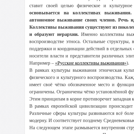
ставит своей целью физическое и культурное
основывается на коллективах выживания. 
автономное выживание своих членов. Речь и
Коллективы выживания существуют из поколени
и образуют иерархии.
Именно коллективы выж
воспроизводстве этноса. Остальные структуры,
поддержки и координации действий в отдельных с
носители власти и представители различных эли
Например –
«Русские коллективы выживания»
).
В рамках культуры выживания этническая культ
физического и культурного воспроизводства. Ка
имеет своё чётко обозначенное место и функци
ограничены. Ограничены чётко установлённой фун
Этим принципам в корне противоречит западная к
В рамках европейской цивилизации происходит 
Различные сферы культуры развиваются всё боле
модерну. И соответствует позднему Средневековь
На следующем этапе размывается внутренняя стр