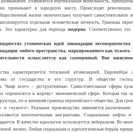
 размывание. Развивается вертикальная мобильность, принцип
вно проникают в народную массу. Происходят революции.
 общественной жизни окончательно получают самостоятельное з
Эмансипируется отдельная человеческая личность. Границы евро
я. Это характерно для периода
модерна
. Соответственно это
видностях утопических идей ликвидации несовершенства 
квидации любого пространства, маркированного как чужого.
ятельности осмысляется как самоценный. Вне зависимо
ства характеризуется тотальной атомизацией. Европейцы 
мы от государства и его структур. В обществе господ
. Чаще всего – деструктивные. Самостоятельные сферы кул
 «приносятся в жертву» экономической сфере. Которая так н
труктура, но и внешняя граница европейского общества. Для гро
о» и «чужого». Реальное производство заменяется различными
заселяются иноэтничными мигрантами. Социальные лифты и
щаются. В качестве идеологии используется либерализм. Во мно
нной жизни. Любая социальная и идеологическая борьба превр