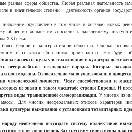
мые разные сферы общества. Любая реальная деятельность зам
сле в значительной степени – деятельность органов государс
о появление обусловлено в том числе и боязнью новых рев
тому общество больше не способно к дальнейшему поступат
ла XXI века.
 более бедное и консервативное общество. Однако основа
нном и сельскохозяйственном производства. Это будет об
азличные аспекты культуры выживания и культуры достижен
еть неевропейские, незападные народы. Которые находил
 и постмодерна. Относительно мало участвовали в процесса
ии человеческой личности. Чему способствовали и масш
 которых не знали в таком масштабе страны Европы. И пот
ругие виды традиционной самоорганизации.
У многих из ни
массы. Для многих неофеодальных этносов характерен ин
овки культуры выживания с установками тоталитарных иде
 народу необходимо воссоздать систему коллективов выж
русским это не свойственно. Зато русским свойственна пласт