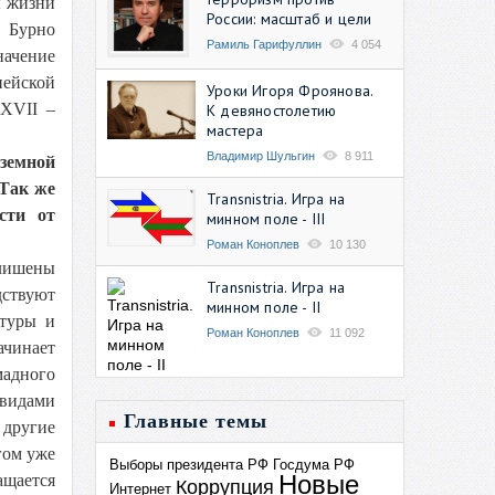
ы жизни
России: масштаб и цели
 Бурно
Рамиль Гарифуллин
4 054
начение
пейской
Уроки Игоря Фроянова.
 XVII –
К девяностолетию
мастера
Владимир Шульгин
8 911
земной
 Так же
Transnistria. Игра на
сти от
минном поле - III
Роман Коноплев
10 130
лишены
Transnistria. Игра на
ствуют
минном поле - II
ьтуры и
Роман Коноплев
11 092
ачинает
мадного
 видами
Главные темы
 другие
гом уже
Выборы президента РФ
Госдума РФ
Новые
ащается
Коррупция
Интернет