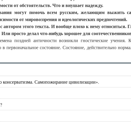
имости от обстоятельств. Что и внушает надежду.
вания могут помочь всем русским, желающим выжить с
исимости от мировоззрения и идеологических предпочтений.
 автором этого текста. И вообще плохо к нему относиться. Г
Или просто делал что-нибудь хорошее для соотечественников
емена поздней античности возникли гностические учения. 
 в первоначальное состояние. Состояние, действительно норма
о консерватизма. Самопожирание цивилизации».
?