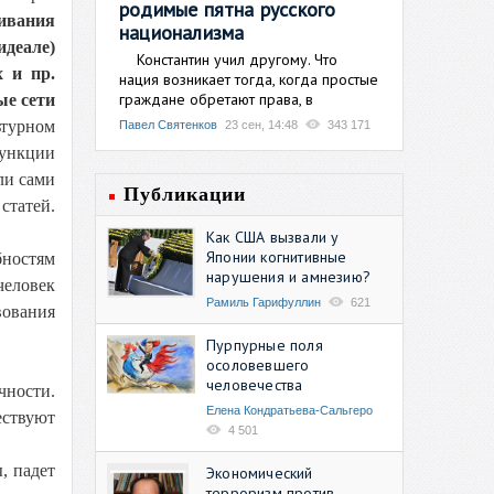
родимые пятна русского
ивания
национализма
деале)
Константин учил другому. Что
 и пр.
нация возникает тогда, когда простые
граждане обретают права, в
ые сети
турном
Павел Святенков
23 сен, 14:48
343 171
функции
ли сами
Публикации
статей.
Как США вызвали у
Японии когнитивные
бностям
нарушения и амнезию?
человек
Рамиль Гарифуллин
621
вования
Пурпурные поля
осоловевшего
человечества
чности.
Елена Кондратьева-Сальгеро
ествуют
4 501
, падет
Экономический
терроризм против