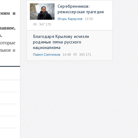
Серебренников:
режиссерская трагедия
амим и
Игорь Караулов
14:50
347 175
лавное,
.
Благодаря Крылову исчезли
родимые пятна русского
Которые
национализма
льное и
Павел Святенков
14:48
343 171