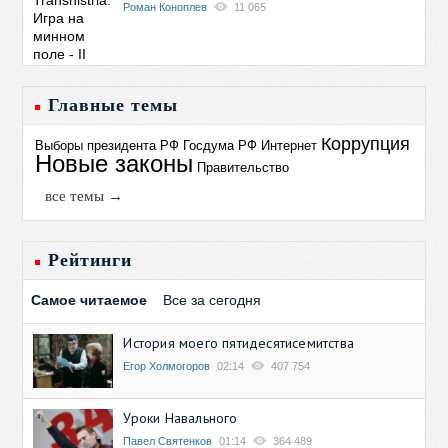
Роман Коноплев
11 065
Главные темы
Коррупция
Выборы президента РФ
Госдума РФ
Интернет
Новые законы
Правительство
все темы →
Рейтинги
Самое читаемое
Все за сегодня
История моего пятидесятисемитства
Егор Холмогоров
02:14
407 754
Уроки Навального
Павел Святенков
01:14
364 489