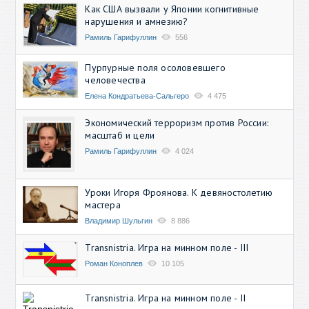
Как США вызвали у Японии когнитивные
нарушения и амнезию?
Рамиль Гарифуллин
556
Пурпурные поля осоловевшего
человечества
Елена Кондратьева-Сальгеро
4 475
Экономический терроризм против России:
масштаб и цели
Рамиль Гарифуллин
4 024
Уроки Игоря Фроянова. К девяностолетию
мастера
Владимир Шульгин
8 886
Transnistria. Игра на минном поле - III
Роман Коноплев
10 105
Transnistria. Игра на минном поле - II