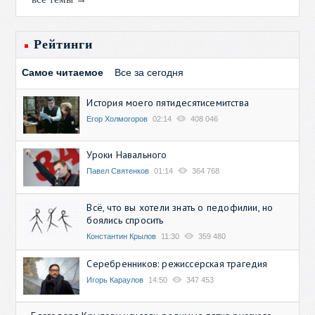
Рейтинги
Самое читаемое
Все за сегодня
История моего пятидесятисемитства
Егор Холмогоров
02:14
408 046
Уроки Навального
Павел Святенков
01:14
364 768
Всё, что вы хотели знать о педофилии, но
боялись спросить
Константин Крылов
11:30
359 480
Серебренников: режиссерская трагедия
Игорь Караулов
14:50
347 453