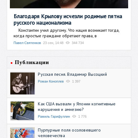
Благодаря Крылову исчезли родимые пятна
русского национализма
Константин учил другому. Что нация возникает тогда,
когда простые граждане обретают права, в
Павел Святенков
23 сен, 14:48
344 734
Публикации
Русская песня. Владимир Высоцкий
Роман Коноплев
1 397
Как США вызвали у Японии когнитивные
нарушения и амнезию?
Рамиль Гарифуллин
1 776
Пурпурные поля осоловевшего
человечества