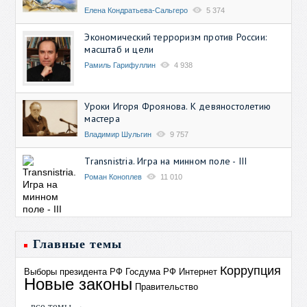
Елена Кондратьева-Сальгеро
5 374
Экономический терроризм против России:
масштаб и цели
Рамиль Гарифуллин
4 938
Уроки Игоря Фроянова. К девяностолетию
мастера
Владимир Шульгин
9 757
Transnistria. Игра на минном поле - III
Роман Коноплев
11 010
Главные темы
Коррупция
Выборы президента РФ
Госдума РФ
Интернет
Новые законы
Правительство
все темы →