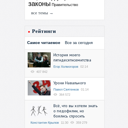
законы
Правительство
все темы →
Рейтинги
Самое читаемое
Все за сегодня
История моего
пятидесятисемитства
Егор Холмогоров
02:14
407 842
Уроки Навального
Павел Святенков
01:14
364 572
Всё, что вы хотели знать
о педофилии, но
боялись спросить
Константин Крылов
11:30
359 279