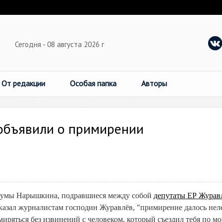
Сегодня - 08 августа 2026 г
От редакции
Особая папка
Авторы
 объявили о примирении
сдумы Нарышкина, подравшиеся между собой
депутаты ЕР Журав
казал журналистам господин Журавлёв, "примирение далось неле
иряться без извинений с человеком, который съездил тебя по мо