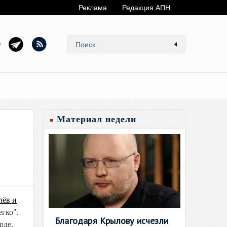
Реклама
Редакция АПН
Материал недели
лёв и
гко".
Благодаря Крылову исчезли
рде,