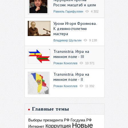
России: масштаб и цели
Рамиль Гарифуллин
4 302
Уроки Игоря Фроянова.
К девяностолетию
мастера
Владимир Шульгин
9 138
Transnistria. Игра на
минном поле - III
Роман Коноплев
10 371
Transnistria. Игра на
минном поле - II
Роман Коноплев
11 332
Главные темы
Выборы президента РФ
Госдума РФ
Новые
Коррупция
Интернет