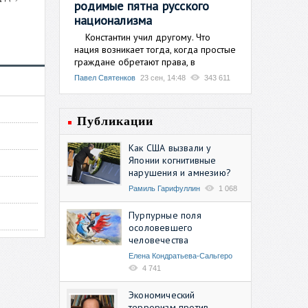
родимые пятна русского
национализма
Константин учил другому. Что
нация возникает тогда, когда простые
граждане обретают права, в
Павел Святенков
23 сен, 14:48
343 611
Публикации
Как США вызвали у
Японии когнитивные
нарушения и амнезию?
Рамиль Гарифуллин
1 068
Пурпурные поля
осоловевшего
человечества
Елена Кондратьева-Сальгеро
4 741
Экономический
терроризм против