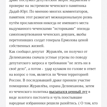
проверке на экстремизм чеченского памятника
Дадай-Юрт. По мнению многих комментаторов,
памятник этот разжигает межнациональную рознь
путём прославления никогда не имевшего места
выдуманного чеченскими "историками" эпизода
самопожертвования чеченских девушек, якобы
перетопивших солдат генерала Ермолова ценой
собственных жизней.
Как сообщил депутат Журавлёв, он получил от
Делимханова сначала устные угрозы по поводу
депутатского запроса и требования "не лезть ни в
своё дело", а потом - удар кулаком по голове в ответ
на вопрос о том, является ли Чечня территорией
России. В последовавшей драке приняли участие
помощники Журавлёва, охрана Делимханова, затем
из чеченского политика
высыпался ценный лут
в
виде золотого пистолета и чуть поостывшие
народные избранники решили разойтись. ( О том, кто