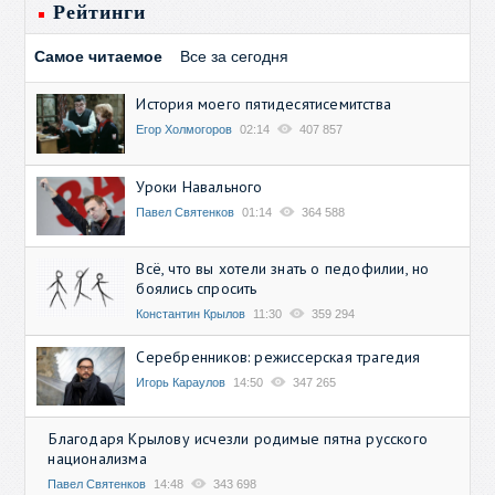
Рейтинги
Самое читаемое
Все за сегодня
История моего пятидесятисемитства
Егор Холмогоров
02:14
407 857
Уроки Навального
Павел Святенков
01:14
364 588
Всё, что вы хотели знать о педофилии, но
боялись спросить
Константин Крылов
11:30
359 294
Серебренников: режиссерская трагедия
Игорь Караулов
14:50
347 265
Благодаря Крылову исчезли родимые пятна русского
национализма
Павел Святенков
14:48
343 698