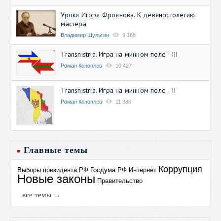
Уроки Игоря Фроянова. К девяностолетию
мастера
Владимир Шульгин
9 188
Transnistria. Игра на минном поле - III
Роман Коноплев
10 427
Transnistria. Игра на минном поле - II
Роман Коноплев
11 386
Главные темы
Коррупция
Выборы президента РФ
Госдума РФ
Интернет
Новые законы
Правительство
все темы →