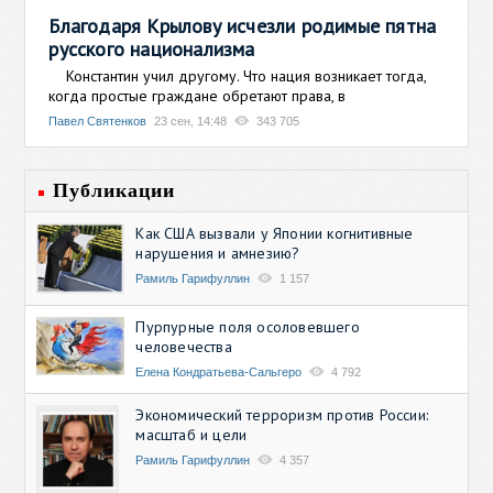
Благодаря Крылову исчезли родимые пятна
русского национализма
Константин учил другому. Что нация возникает тогда,
когда простые граждане обретают права, в
Павел Святенков
23 сен, 14:48
343 705
Публикации
Как США вызвали у Японии когнитивные
нарушения и амнезию?
Рамиль Гарифуллин
1 157
Пурпурные поля осоловевшего
человечества
Елена Кондратьева-Сальгеро
4 792
Экономический терроризм против России:
масштаб и цели
Рамиль Гарифуллин
4 357