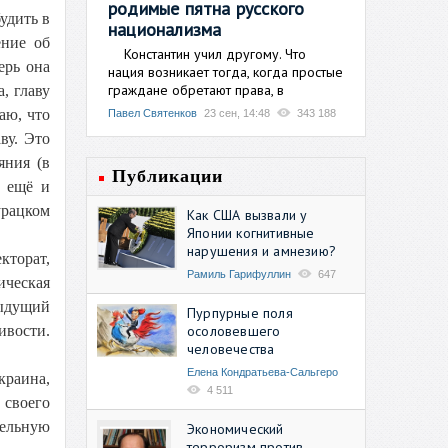
родимые пятна русского
удить в
национализма
ение об
Константин учил другому. Что
ерь она
нация возникает тогда, когда простые
граждане обретают права, в
, главу
аю, что
Павел Святенков
23 сен, 14:48
343 188
ву. Это
яния (в
Публикации
ь ещё и
урацком
Как США вызвали у
Японии когнитивные
нарушения и амнезию?
кторат,
Рамиль Гарифуллин
647
ическая
дыдущий
Пурпурные поля
осоловевшего
ивости.
человечества
Елена Кондратьева-Сальгеро
краина,
4 511
 своего
тельную
Экономический
терроризм против