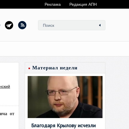
Реклама
Редакция АПН
Материал недели
нский
ича от
Благодаря Крылову исчезли