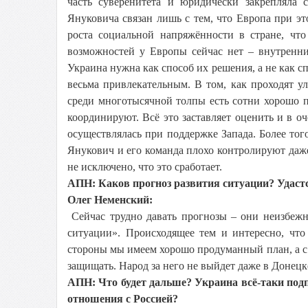
часть суверенитета и юридически закрепляла
Януковича связан лишь с тем, что Европа при эт
роста социальной напряжённости в стране, чт
возможностей у Европы сейчас нет – внутренни
Украина нужна как способ их решения, а не как с
весьма привлекательным. В том, как проходят у
среди многотысячной толпы есть сотни хорошо п
координируют. Всё это заставляет оценить и в о
осуществлялась при поддержке Запада. Более тог
Янукович и его команда плохо контролируют даж
не исключено, что это сработает.
АПН: Каков прогноз развития ситуации? Удаст
Олег Неменский:
Сейчас трудно давать прогнозы – они неизбежн
ситуации». Происходящее тем и интересно, что
стороны мы имеем хорошо продуманный план, а с 
защищать. Народ за него не выйдет даже в Донецк
АПН: Что будет дальше? Украина всё-таки подп
отношения с Россией?