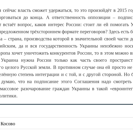
сейчас власть сможет удержаться, то это произойдёт в 2015 го
рговаться до конца. А ответственность оппозиции – подпис
 встаёт вопрос, каков интерес России: стоит ли ей помогать 
предложенном трёхстороннем формате переговоров? Здесь есть 
 – страна, производства которой в значительной своей части д
йским, да и вся государственность Украины неизбежно нос
ропа хочет уничтожить конкурентов России, то в этом можно в
Украина нужна России только как часть своего пространст
го целого Русской земли. В противном случае она ей просто не
лённую степень интеграции и с той, и с другой стороной. Но 
е думаю, что на подписание этого Соглашения надо смотреть
массовое разочарование граждан Украины в такой «евроинте
олитики.
 Косово