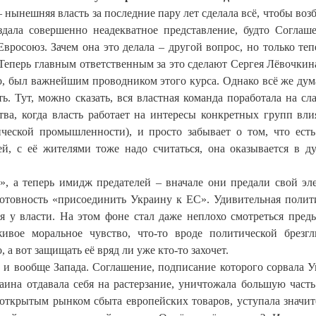
ынешняя власть за последние пару лет сделала всё, чтобы возб
здала совершенно неадекватное представление, будто Соглаш
вросоюз. Зачем она это делала – другой вопрос, но только теп
. Теперь главным ответственным за это сделают Сергея Лёвочкина
о, был важнейшим проводником этого курса. Однако всё же дум
. Тут, можно сказать, вся властная команда поработала на сла
ва, когда власть работает на интересы конкретных групп вли
ческой промышленности), и просто забывает о том, что ест
ей, с её жителями тоже надо считаться, она оказывается в д
, а теперь имидж предателей – вначале они предали свой эле
 готовность «присоединить Украину к ЕС». Удивительная полит
ия у власти. На этом фоне стал даже неплохо смотреться пре
вое моральное чувство, что-то вроде политической брезгл
 а вот защищать её вряд ли уже кто-то захочет.
 и вообще Запада. Соглашение, подписание которого сорвала У
ина отдавала себя на растерзание, уничтожала большую часть
ь открытым рынком сбыта европейских товаров, уступала значи