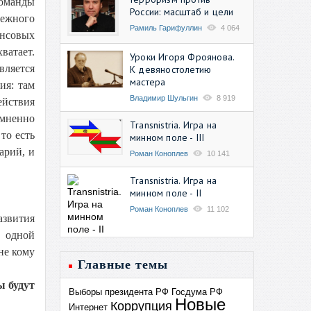
команды
России: масштаб и цели
бежного
Рамиль Гарифуллин
4 064
ансовых
ватает.
Уроки Игоря Фроянова.
вляется
К девяностолетию
мастера
ия: там
Владимир Шульгин
8 919
ействия
омненно
Transnistria. Игра на
то есть
минном поле - III
арий, и
Роман Коноплев
10 141
Transnistria. Игра на
минном поле - II
Роман Коноплев
11 102
азвития
с одной
не кому
Главные темы
ы будут
Выборы президента РФ
Госдума РФ
Новые
Коррупция
Интернет