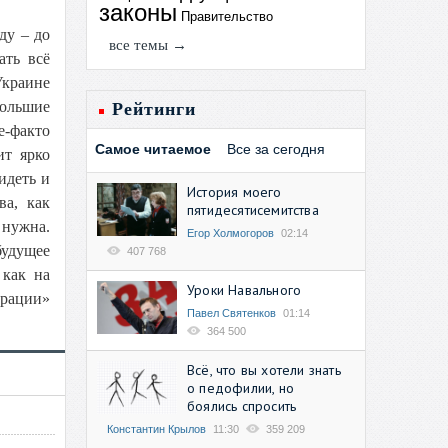
законы
Правительство
ду – до
все темы →
ать всё
Украине
большие
Рейтинги
е-факто
Самое читаемое
Все за сегодня
ит ярко
идеть и
История моего
ва, как
пятидесятисемитства
 нужна.
Егор Холмогоров
02:14
будущее
407 768
 как на
Уроки Навального
грации»
Павел Святенков
01:14
364 500
Всё, что вы хотели знать
о педофилии, но
боялись спросить
Константин Крылов
11:30
359 209