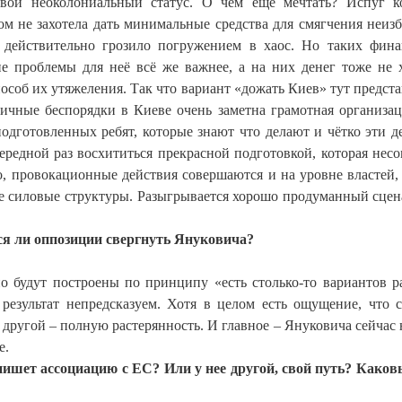
 свой неоколониальный статус. О чём ещё мечтать? Испуг 
ом не захотела дать минимальные средства для смягчения неиз
о действительно грозило погружением в хаос. Но таких фин
е проблемы для неё всё же важнее, а на них денег тоже не х
пособ их утяжеления. Так что вариант «дожать Киев» тут предста
личные беспорядки в Киеве очень заметна грамотная организац
одготовленных ребят, которые знают что делают и чётко эти д
чередной раз восхититься прекрасной подготовкой, которая нес
о, провокационные действия совершаются и на уровне властей, 
е силовые структуры. Разыгрывается хорошо продуманный сцен
ся ли оппозиции свергнуть Януковича?
о будут построены по принципу «есть столько-то вариантов р
 результат непредсказуем. Хотя в целом есть ощущение, что 
другой – полную растерянность. И главное – Януковича сейчас 
е.
ишет ассоциацию с ЕС? Или у нее другой, свой путь? Каков