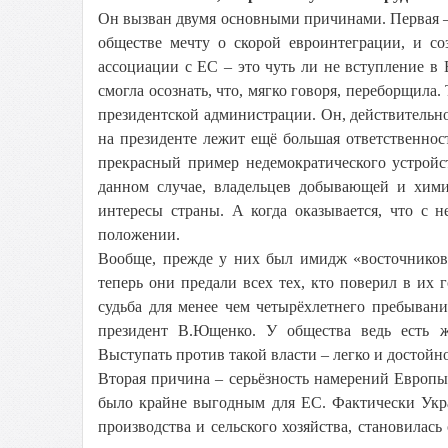
Он вызван двумя основными причинами. Первая – н
обществе мечту о скорой евроинтеграции, и со
ассоциации с ЕС – это чуть ли не вступление в Е
смогла осознать, что, мягко говоря, переборщила
президентской администрации. Он, действительн
на президенте лежит ещё большая ответственность
прекрасный пример недемократического устройст
данном случае, владельцев добывающей и хими
интересы страны. А когда оказывается, что с н
положении.
Вообще, прежде у них был имидж «восточников»
теперь они предали всех тех, кто поверил в их
судьба для менее чем четырёхлетнего пребыван
президент В.Ющенко. У общества ведь есть жи
Выступать против такой власти – легко и достойно,
Вторая причина – серьёзность намерений Европы
было крайне выгодным для ЕС. Фактически Укра
производства и сельского хозяйства, становилас