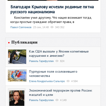
Благодаря Крылову исчезли родимые пятна
русского национализма
Константин учил другому. Что нация возникает тогда,
когда простые граждане обретают права, в
Павел Святенков
23 сен, 14:48
343 352
Публикации
Как США вызвали у Японии когнитивные
нарушения и амнезию?
Рамиль Гарифуллин
824
Пурпурные поля осоловевшего
человечества
Елена Кондратьева-Сальгеро
4 594
Экономический терроризм против России:
масштаб и цели
Рамиль Гарифуллин
4 149