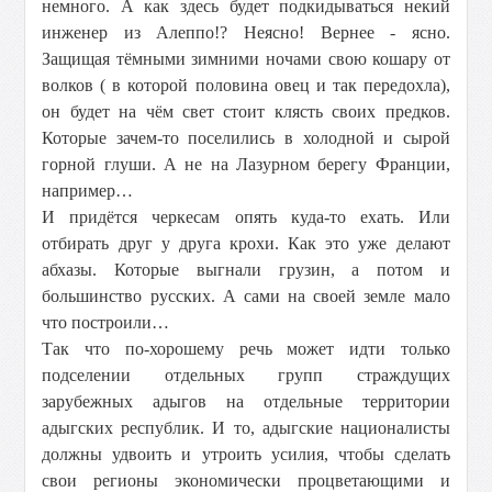
немного. А как здесь будет подкидываться некий
инженер из Алеппо!? Неясно! Вернее - ясно.
Защищая тёмными зимними ночами свою кошару от
волков ( в которой половина овец и так передохла),
он будет на чём свет стоит клясть своих предков.
Которые зачем-то поселились в холодной и сырой
горной глуши. А не на Лазурном берегу Франции,
например…
И придётся черкесам опять куда-то ехать. Или
отбирать друг у друга крохи. Как это уже делают
абхазы. Которые выгнали грузин, а потом и
большинство русских. А сами на своей земле мало
что построили…
Так что по-хорошему речь может идти только
подселении отдельных групп страждущих
зарубежных адыгов на отдельные территории
адыгских республик. И то, адыгские националисты
должны удвоить и утроить усилия, чтобы сделать
свои регионы экономически процветающими и