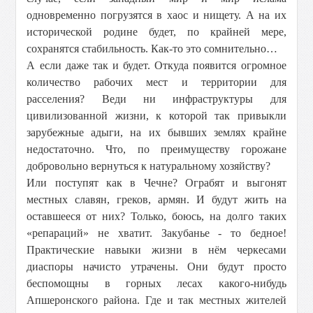
одновременно погрузятся в хаос и нищету. А на их
исторической родине будет, по крайней мере,
сохранятся стабильность. Как-то это сомнительно…
А если даже так и будет. Откуда появится огромное
количество рабочих мест и территории для
расселения? Веди ни инфраструктуры для
цивилизованной жизни, к которой так привыкли
зарубежные адыги, на их бывших землях крайне
недостаточно. Что, по преимуществу горожане
добровольно вернуться к натуральному хозяйству?
Или поступят как в Чечне? Ограбят и выгонят
местных славян, греков, армян. И будут жить на
оставшееся от них? Только, боюсь, на долго таких
«репараций» не хватит. Закубанье - то бедное!
Практические навыки жизни в нём черкесами
диаспоры начисто утрачены. Они будут просто
беспомощны в горных лесах какого-нибудь
Апшеронского района. Где и так местных жителей