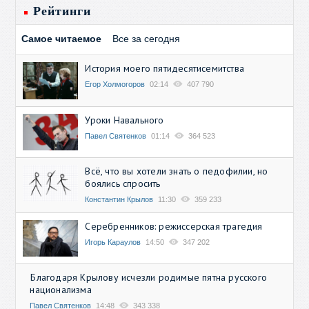
Рейтинги
Самое читаемое
Все за сегодня
История моего пятидесятисемитства
Егор Холмогоров
02:14
407 790
Уроки Навального
Павел Святенков
01:14
364 523
Всё, что вы хотели знать о педофилии, но
боялись спросить
Константин Крылов
11:30
359 233
Серебренников: режиссерская трагедия
Игорь Караулов
14:50
347 202
Благодаря Крылову исчезли родимые пятна русского
национализма
Павел Святенков
14:48
343 338