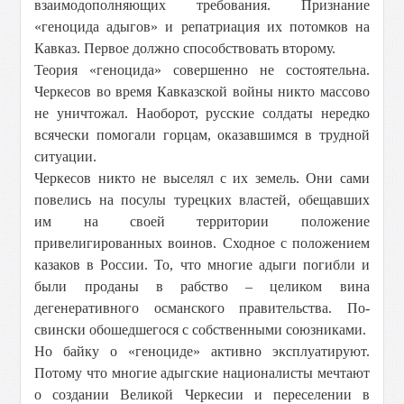
взаимодополняющих требования. Признание
«геноцида адыгов» и репатриация их потомков на
Кавказ. Первое должно способствовать второму.
Теория «геноцида» совершенно не состоятельна.
Черкесов во время Кавказской войны никто массово
не уничтожал. Наоборот, русские солдаты нередко
всячески помогали горцам, оказавшимся в трудной
ситуации.
Черкесов никто не выселял с их земель. Они сами
повелись на посулы турецких властей, обещавших
им на своей территории положение
привелигированных воинов. Сходное с положением
казаков в России. То, что многие адыги погибли и
были проданы в рабство – целиком вина
дегенеративного османского правительства. По-
свински обошедшегося с собственными союзниками.
Но байку о «геноциде» активно эксплуатируют.
Потому что многие адыгские националисты мечтают
о создании Великой Черкесии и переселении в