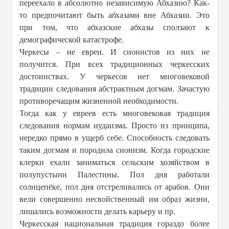
переехало в абсолютно независимую Абхазию? Как-
то предпочитают быть абхазами вне Абхазии. Это
при том, что абхазские абхазы сползают к
демографической катастрофе.
Черкесы – не евреи. И сионистов из них не
получится. При всех традиционных черкесских
достоинствах. У черкесов нет многовековой
традиции следования абстрактным догмам. Зачастую
противоречащим жизненной необходимости.
Тогда как у евреев есть многовековая традиция
следования нормам иудаизма. Просто из принципа,
нередко прямо в ущерб себе. Способность следовать
таким догмам и породила сионизм. Когда городские
клерки ехали заниматься сельским хозяйством в
полупустыни Палестины. Пол дня работали
солнцепёке, пол дня отстреливались от арабов. Они
вели совершенно несвойственный им образ жизни,
лишались возможности делать карьеру и пр.
Черкесская национальная традиция гораздо более