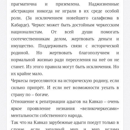
прагматична и приземлена. Наджизненные
абстракции никогда не играли в их среде особой
роли. (За исключением новейшего салафизма в
Кабарде). Черкес может быть достойным черкесским
националистам. От всей души помогать
соотечественникам делом, жертвовать деньги и
имущество. Поддерживать связи с исторической
родиной. Но жертвовать благополучием и
нормальной жизнью ради переселения на неё он не
станет. Из этого правила могут быть исключения. Но
их крайне мало.
Черкесы переселяются на историческую родину, если
сильно припрёт. И если нет возможности уехать в
страну по – богаче.
Отношение к репатриации адыгов на Кавказ – очень
яркое проявление незнания «великочеркесами»
ментальности собственного народа.
Так что на Кавказ зарубежные адыги поедут только в
случае, если западный мир и мир ислама