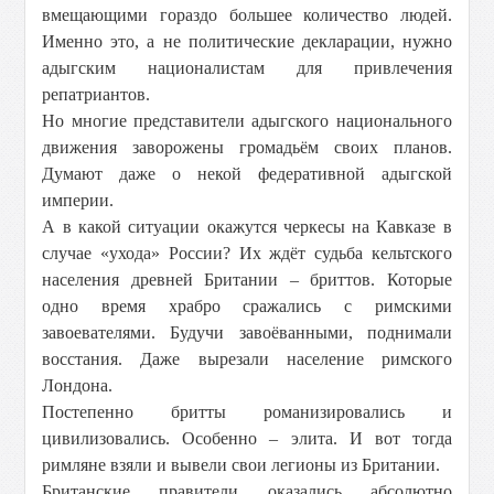
вмещающими гораздо большее количество людей.
Именно это, а не политические декларации, нужно
адыгским националистам для привлечения
репатриантов.
Но многие представители адыгского национального
движения заворожены громадьём своих планов.
Думают даже о некой федеративной адыгской
империи.
А в какой ситуации окажутся черкесы на Кавказе в
случае «ухода» России? Их ждёт судьба кельтского
населения древней Британии – бриттов. Которые
одно время храбро сражались с римскими
завоевателями. Будучи завоёванными, поднимали
восстания. Даже вырезали население римского
Лондона.
Постепенно бритты романизировались и
цивилизовались. Особенно – элита. И вот тогда
римляне взяли и вывели свои легионы из Британии.
Британские правители оказались абсолютно