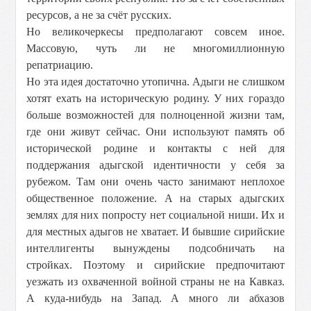
ресурсов, а не за счёт русских.
Но великочеркесы предполагают совсем иное.
Массовую, чуть ли не многомиллионную
репатриацию.
Но эта идея достаточно утопична. Адыги не слишком
хотят ехать на историческую родину. У них гораздо
больше возможностей для полноценной жизни там,
где они живут сейчас. Они используют память об
исторической родине и контакты с ней для
поддержания адыгской идентичности у себя за
рубежом. Там они очень часто занимают неплохое
общественное положение. А на старых адыгских
землях для них попросту нет социальной ниши. Их и
для местных адыгов не хватает. И бывшие сирийские
интеллигенты вынуждены подсобничать на
стройках. Поэтому и сирийские предпочитают
уезжать из охваченной войной страны не на Кавказ.
А куда-нибудь на Запад. А много ли абхазов