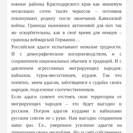
южные районы Краснодарского края как минимум
нескольких сотен тысяч черкесов – потомков
покинувших родину после окончания Кавказской
войны. Границы нынешних автономий для них так
же оскорбительны, как в своё время для немцев –
границы веймарской Германии…
Российские адыги испытывают немалые трудности.
И с демографическим воспроизводством, и с
сохранением национальных обычаев и традиций. И с
давлением агрессивных мигрирующих народов:
вайнахов, турок-месхетинцев, курдов. Так что
понятно, зачем адыгам, заботящимся о судьбах своих
народов, подселение соотечественников.
Если адыги сумеют отстоять свои территории от
мигрирующих народов – это будет выгодно и
русским. Погром адыгов курдами и вайнахами
русским совсем не с руки. Нам выгодно сохранения
status quo. Т.е., умеренное усиление адыгов на
территории своих республик. Но за счёт собственных