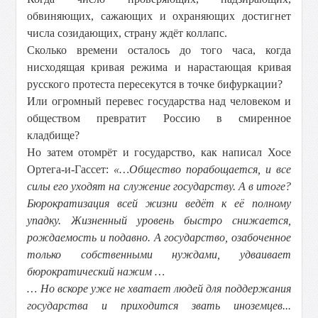
обвиняющих, сажающих и охраняющих достигнет
числа созидающих, страну ждёт коллапс.
Сколько времени осталось до того часа, когда
нисходящая кривая режима и нарастающая кривая
русского протеста пересекутся в точке бифуркации?
Или огромный перевес государства над человеком и
обществом превратит Россию в смиренное
кладбище?
Но затем отомрёт и государство, как написал Хосе
Ортега-и-Гассет:
«…Общество порабощается, и все
силы его уходят на служение государству. А в итоге?
Бюрократизация всей жизни ведёт к её полному
упадку. Жизненный уровень быстро снижается,
рождаемость и подавно. А государство, озабоченное
только собственными нуждами, удваивает
бюрократический нажим …
… Но вскоре уже не хватает людей для поддержания
государства и приходится звать иноземцев...