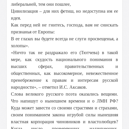
либеральней, тем они пошлее,
Цивилизация – для них фетиш, но недоступна им ее
идея.
Как перед ней не гнитесь, господа, вам не снискать
признанья от Европы:
В ее глазах вы будете всегда не слуги просвещенья, а
холопы».
«Ничто так не раздражало его (Тютчева) в такой
мере, как скудость национального понимания в
высших сферах, правительственных и
общественных, как высокомерное, невежественное
пренебрежение к правам и интересам русской
народности», – отметил И.С. Аксаков.
Слова великого русского поэта оказались вещими.
Что напишут о нынешнем времени и о ЛМН РФ?
Куда может завести со своими страстями и страхами,
своим пониманием закона и
грубой силы нынешняя
властная корпорация чиновников и властолюбцев?
Когда число проверяющих, надзирающих,