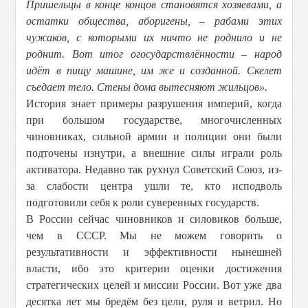
Пришельцы в конце концов становятся хозяевами, а
остатки общества, аборигены, – рабами этих
чужаков, с которыми их ничто не роднило и не
роднит. Вот итог огосударствлённости – народ
идёт в пищу машине, им же и созданной. Скелет
съедает тело. Стены дома вытесняют жильцов».
История знает примеры разрушения империй, когда
при большом государстве, многочисленных
чиновниках, сильной армии и полиции они были
подточены изнутри, а внешние силы играли роль
активатора. Недавно так рухнул Советский Союз, из-
за слабости центра ушли те, кто исподволь
подготовили себя к роли суверенных государств.
В России сейчас чиновников и силовиков больше,
чем в СССР. Мы не можем говорить о
результативности и эффективности нынешней
власти, ибо это критерии оценки достижения
стратегических целей и миссии России. Вот уже два
десятка лет мы бредём без цели, руля и ветрил. Но