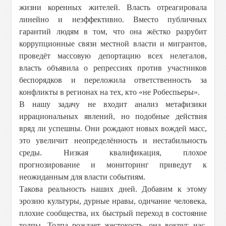
жизни коренных жителей. Власть отреагировала
линейно и неэффективно. Вместо публичных
гарантий людям в том, что она жёстко разрубит
коррупционные связи местной власти и мигрантов,
проведёт массовую депортацию всех нелегалов,
власть объявила о репрессиях против участников
беспорядков и переложила ответственность за
конфликты в регионах на тех, кто «не Робеспьеры».
В нашу задачу не входит анализ метафизики
иррациональных явлений, но подобные действия
вряд ли успешны. Они рождают новых вождей масс,
это увеличит неопределённость и нестабильность
среды. Низкая квалификация, плохое
прогнозирование и мониторинг приведут к
неожиданным для власти событиям.
Такова реальность наших дней. Добавим к этому
эрозию культуры, дурные нравы, одичание человека,
плохие сообщества, их быстрый переход в состояние
толпы. Толпа рождает жестокость, она вокруг нас,