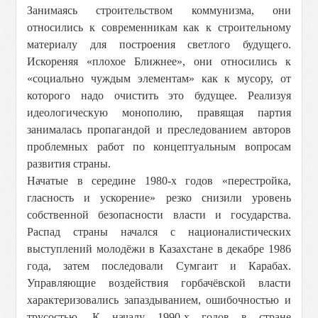
Занимаясь строительством коммунизма, они
относились к современникам как к строительному
материалу для построения светлого будущего.
Искореняя «плохое Ближнее», они относились к
«социально чуждым элементам» как к мусору, от
которого надо очистить это будущее. Реализуя
идеологическую монополию, правящая партия
занималась пропагандой и преследованием авторов
проблемных работ по концептуальным вопросам
развития страны.
Начатые в середине 1980-х годов «перестройка,
гласность и ускорение» резко снизили уровень
собственной безопасности власти и государства.
Распад страны начался с националистических
выступлений молодёжи в Казахстане в декабре 1986
года, затем последовали Сумгаит и Карабах.
Управляющие воздействия горбачёвской власти
характеризовались запаздыванием, ошибочностью и
трусостью. К началу 1990-х годов в стране