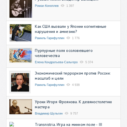
Роман Коноплев
1 397
Как США вызвали у Японии когнитивные
нарушения и амнезию?
Рамиль Гарифуллин
1 776
Пурпурные поля осоловевшего
человечества
Елена Кондратьева-Сальгеро
5 374
Экономический терроризм против России:
масштаб и цели
Рамиль Гарифуллин
4 938
Уроки Игоря Фроянова. К девяностолетию
мастера
Владимир Шульгин
9 757
Transnistria. Игра на минном поле - III