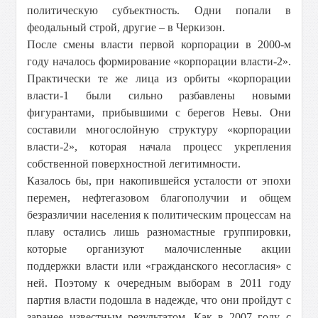
политическую субъектность. Одни попали в
феодальный строй, другие – в Черкизон.
После смены власти первой корпорации в 2000-м
году началось формирование «корпорации власти-2».
Практически те же лица из орбиты «корпорации
власти-1 были сильно разбавлены новыми
фигурантами, прибывшими с берегов Невы. Они
составили многослойную структуру «корпорации
власти-2», которая начала процесс укрепления
собственной поверхностной легитимности.
Казалось бы, при накопившейся усталости от эпохи
перемен, нефтегазовом благополучии и общем
безразличии населения к политическим процессам на
плаву остались лишь разномастные группировки,
которые организуют малочисленные акции
поддержки власти или «гражданского несогласия» с
ней. Поэтому к очередным выборам в 2011 году
партия власти подошла в надежде, что они пройдут с
заранее известным результатом. Как в 2007 году с