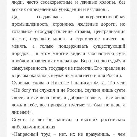
люди, часто своекорыстные и лживые холопы, без
всяких определённых убеждений и взглядов».
Да, создавалась конкурентоспособная
промышленность, строились железные дороги, но
тотальное огосударствление страны, централизация
власти, нерешительность и стремление ничего не
менять, а только поддерживать существующий
порядок – в этом многие видели злосчастную суть
проблем правления императора. Вера в свою судьбу и
самоуверенность государя не помогли. Его правление
в целом оказалось неудачным для него и для России.
Суровые слова о Николае I написал Ф. И. Тютчев:
«Не богу ты служил и не России, служил лишь суете
своей, и все дела твои, и добрые и злые, - все было
ложь в тебе, все призраки пустые: ты был не царь, а
лицедей».
Спустя 12 лет он написал о высших российских
либерал-чиновниках:
«Напрасный труд – нет, их не вразумишь, - чем