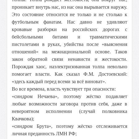
проникает внутрь нас, из нас она вырывается наружу.
Это состояние относится не только и не столько к
футбольным фанатам. Нас давно не удивляют
кровавые разборки на российских дорогах с
бейсбольными битами и травматическими
пистолетами в руках, убийства после «выяснения
отношений» на межнациональной основе. Таков
закон обратной связи ненависти и жестокости.
Порождая хаос, наэлектризованная толпа невольно
помогает власти. Как сказал Ф.М. Достоевский:
«здесь каждый перед всеми за всё виноват».
Во все времена, власть чувствует три опасности:
«синдром Нечаева», поэтому жёстко подавляет
любые возможности заговора против себя, даже в
невероятном исполнении (случай полковника
Квачкова);
«синдром Брута», поэтому жёстко отслеживается
личная преданность ЛМН РФ;