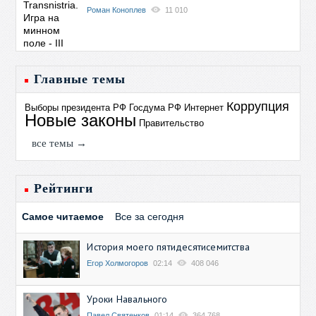
Роман Коноплев
11 010
Главные темы
Коррупция
Выборы президента РФ
Госдума РФ
Интернет
Новые законы
Правительство
все темы →
Рейтинги
Самое читаемое
Все за сегодня
История моего пятидесятисемитства
Егор Холмогоров
02:14
408 046
Уроки Навального
Павел Святенков
01:14
364 768