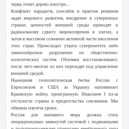
червь точит дерево изнутри…
Конфликт парадигм, способов и практик решения
задач мирового развития, внедрение в суверенных
странах ценностей внешней среды приводят к
радикальному сдвигу мировоззрения в элитах, а
затем в массовом сознании активной части населения
этих стран. Происходит утрата суверенитета либо
лавинообразное разрушение их общественно-
политических систем. Обломки восстанавливают,
после чего многие из них переходят под управление
внешней средой.
Нынешняя геополитическая битва России с
Евросоюзом и США за Украину напоминает
Крымскую войну, проигранную Николаем I из-за
отсталости страны и предательства союзников. Мы
обязаны извлечь уроки.
Россия для внешнего мира должна стать
операционально замкнутой системой с подвижными
и полупроницаемыми границами мембранного типа