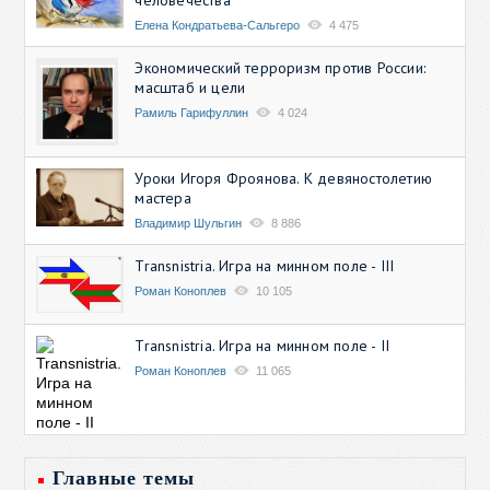
Елена Кондратьева-Сальгеро
4 475
Экономический терроризм против России:
масштаб и цели
Рамиль Гарифуллин
4 024
Уроки Игоря Фроянова. К девяностолетию
мастера
Владимир Шульгин
8 886
Transnistria. Игра на минном поле - III
Роман Коноплев
10 105
Transnistria. Игра на минном поле - II
Роман Коноплев
11 065
Главные темы