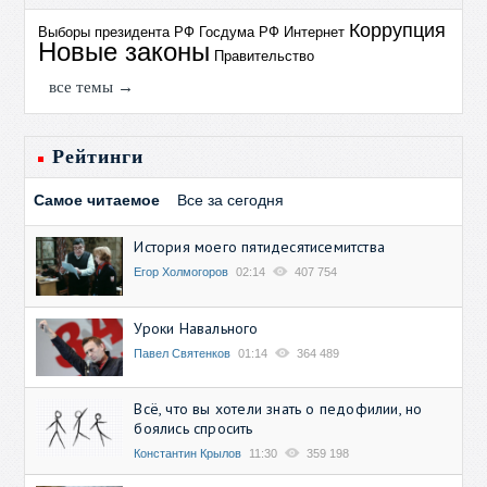
Коррупция
Выборы президента РФ
Госдума РФ
Интернет
Новые законы
Правительство
все темы →
Рейтинги
Самое читаемое
Все за сегодня
История моего пятидесятисемитства
Егор Холмогоров
02:14
407 754
Уроки Навального
Павел Святенков
01:14
364 489
Всё, что вы хотели знать о педофилии, но
боялись спросить
Константин Крылов
11:30
359 198