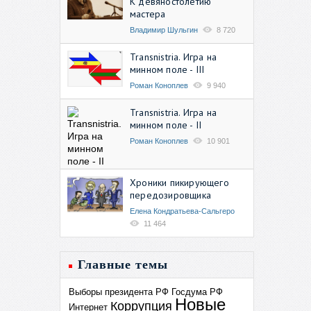
К девяностолетию
мастера
Владимир Шульгин
8 720
Transnistria. Игра на
минном поле - III
Роман Коноплев
9 940
Transnistria. Игра на
минном поле - II
Роман Коноплев
10 901
Хроники пикирующего
передозировщика
Елена Кондратьева-Сальгеро
11 464
Главные темы
Выборы президента РФ
Госдума РФ
Новые
Коррупция
Интернет