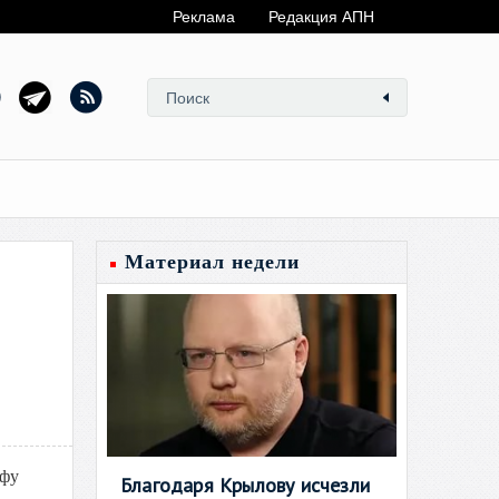
Реклама
Редакция АПН
Материал недели
афу
Благодаря Крылову исчезли