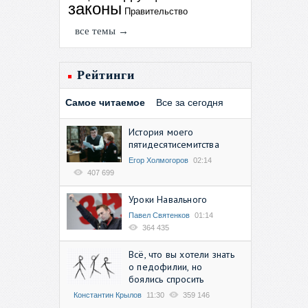
законы
Правительство
все темы →
Рейтинги
Самое читаемое
Все за сегодня
История моего
пятидесятисемитства
Егор Холмогоров
02:14
407 699
Уроки Навального
Павел Святенков
01:14
364 435
Всё, что вы хотели знать
о педофилии, но
боялись спросить
Константин Крылов
11:30
359 146