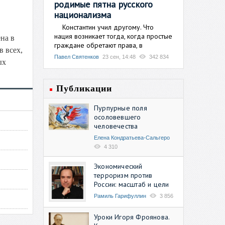
родимые пятна русского
национализма
Константин учил другому. Что
нация возникает тогда, когда простые
на в
граждане обретают права, в
в всех,
Павел Святенков
23 сен, 14:48
342 834
ых
Публикации
Пурпурные поля
осоловевшего
человечества
Елена Кондратьева-Сальгеро
4 310
Экономический
терроризм против
России: масштаб и цели
Рамиль Гарифуллин
3 856
Уроки Игоря Фроянова.