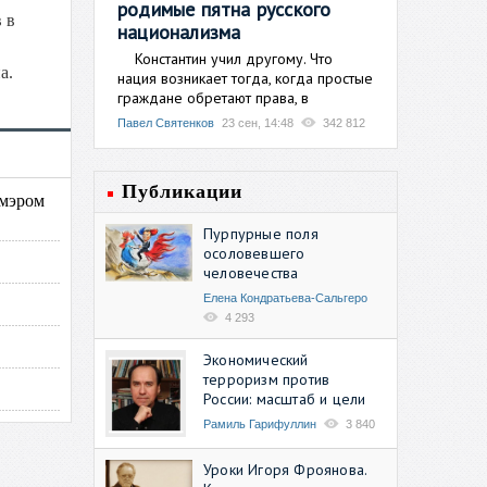
родимые пятна русского
 в
национализма
Константин учил другому. Что
а.
нация возникает тогда, когда простые
граждане обретают права, в
Павел Святенков
23 сен, 14:48
342 812
Публикации
 мэром
Пурпурные поля
осоловевшего
человечества
Елена Кондратьева-Сальгеро
4 293
Экономический
терроризм против
России: масштаб и цели
Рамиль Гарифуллин
3 840
Уроки Игоря Фроянова.