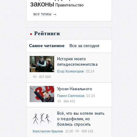
законы
Правительство
все темы →
Рейтинги
Самое читаемое
Все за сегодня
История моего
пятидесятисемитства
Егор Холмогоров
02:14
407 693
Уроки Навального
Павел Святенков
01:14
364 431
Всё, что вы хотели знать
о педофилии, но
боялись спросить
Константин Крылов
11:30
359 142