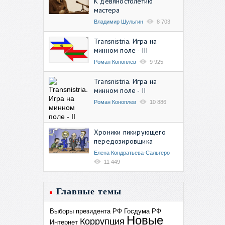
К девяностолетию
мастера
Владимир Шульгин
8 703
Transnistria. Игра на
минном поле - III
Роман Коноплев
9 925
Transnistria. Игра на
минном поле - II
Роман Коноплев
10 886
Хроники пикирующего
передозировщика
Елена Кондратьева-Сальгеро
11 449
Главные темы
Выборы президента РФ
Госдума РФ
Новые
Коррупция
Интернет