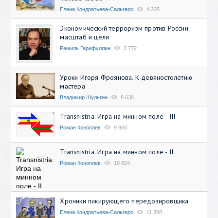
Елена Кондратьева-Сальгеро
4 225
Экономический терроризм против России:
масштаб и цели
Рамиль Гарифуллин
3 772
Уроки Игоря Фроянова. К девяностолетию
мастера
Владимир Шульгин
8 638
Transnistria. Игра на минном поле - III
Роман Коноплев
9 860
Transnistria. Игра на минном поле - II
Роман Коноплев
10 824
Хроники пикирующего передозировщика
Елена Кондратьева-Сальгеро
11 388