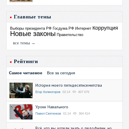
Главные темы
Коррупция
Выборы президента РФ
Госдума РФ
Интернет
Новые законы
Правительство
все темы →
Рейтинги
Самое читаемое
Все за сегодня
История моего пятидесятисемитства
Егор Холмогоров
02:14
407 676
Уроки Навального
Павел Святенков
01:14
364 414
Всё, что вы хотели знать о педофилии, но