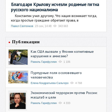
Благодаря Крылову исчезли родимые пятна
русского национализма
Константин учил другому. Что нация возникает тогда,
когда простые граждане обретают права, в
Павел Святенков
23 сен, 14:48
343 663
Публикации
Как США вызвали у Японии когнитивные
нарушения и амнезию?
Рамиль Гарифуллин
1 106
Пурпурные поля осоловевшего
человечества
Елена Кондратьева-Сальгеро
4 768
Экономический терроризм против России:
масштаб и цели
Рамиль Гарифуллин
4 333