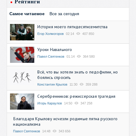
Рейтинги
Самое читаемое
Все за сегодня
История моего пятидесятисемитства
Егор Холмогоров
02:14
407 850
Уроки Навального
Павел Святенков
01:14
364 580
Всё, что вы хотели знать о педофилии, но
боялись спросить
Константин Крылов
11:30
359 288
Серебренников: режиссерская трагедия
Игорь Караулов
14:50
347 258
Благодаря Крылову исчезли родимые пятна русского
национализма
Павел Святенков
14:48
343 656