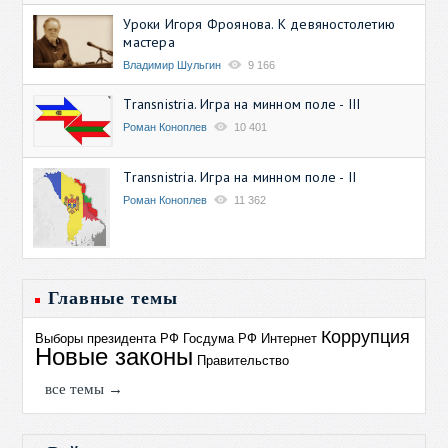
Уроки Игоря Фроянова. К девяностолетию
мастера
Владимир Шульгин
9 166
Transnistria. Игра на минном поле - III
Роман Коноплев
10 401
Transnistria. Игра на минном поле - II
Роман Коноплев
11 362
Главные темы
Коррупция
Выборы президента РФ
Госдума РФ
Интернет
Новые законы
Правительство
все темы →