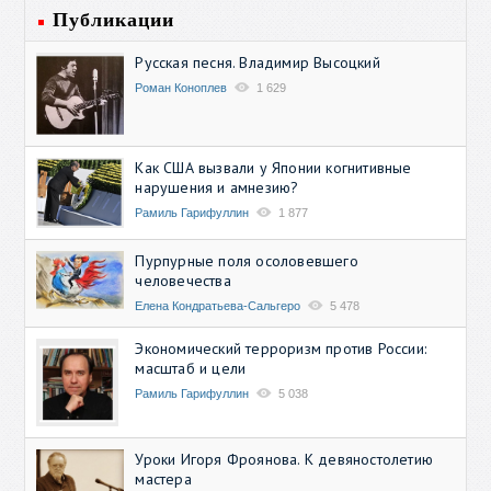
Публикации
Русская песня. Владимир Высоцкий
Роман Коноплев
1 629
Как США вызвали у Японии когнитивные
нарушения и амнезию?
Рамиль Гарифуллин
1 877
Пурпурные поля осоловевшего
человечества
Елена Кондратьева-Сальгеро
5 478
Экономический терроризм против России:
масштаб и цели
Рамиль Гарифуллин
5 038
Уроки Игоря Фроянова. К девяностолетию
мастера