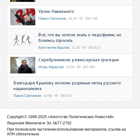
Уроки Навального
Павел Святенков
01:14
364 799
Всё, что вы хотели знать о педофилии, но
боялись спросить
Константин Крылов
11:30
359 513
Серебренников: режиссерская трагедия
Игорь Караулов
14:50
347 483
Благодаря Крылову исчезли родимые пятна русского
национализма
Павел Святенков
14:48
344 917
Copyright © 1999-2025 «Агентство Политических Новостей»
Лицензия Минпечати Эл. №77-2792
При полном или частичном использовании материалов, ссылка на
АПН обязательна