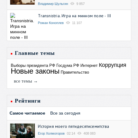
Владимир Шульгин
9 857
Transnistria. Игра на минном поле - III
Роман Коноплев
11 107
Главные темы
Коррупция
Выборы президента РФ
Госдума РФ
Интернет
Новые законы
Правительство
все темы →
Рейтинги
Самое читаемое
Все за сегодня
История моего пятидесятисемитства
Егор Холмогоров
02:14
408 083