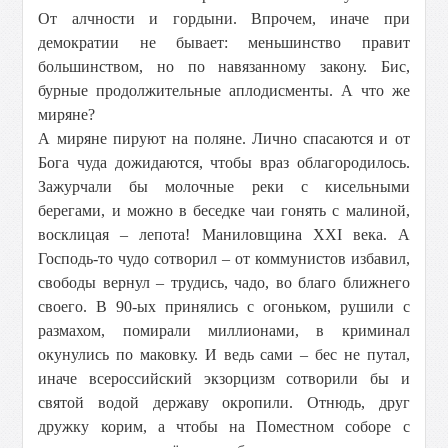
От алчности и гордыни. Впрочем, иначе при
демократии не бывает: меньшинство правит
большинством, но по навязанному закону. Бис,
бурные продолжительные аплодисменты. А что же
миряне?
А миряне пируют на поляне. Лично спасаются и от
Бога чуда дожидаются, чтобы враз облагородилось.
Зажурчали бы молочные реки с кисельными
берегами, и можно в беседке чаи гонять с малиной,
восклицая – лепота! Маниловщина XXI века. А
Господь-то чудо сотворил – от коммунистов избавил,
свободы вернул – трудись, чадо, во благо ближнего
своего. В 90-ых принялись с огоньком, рушили с
размахом, помирали миллионами, в криминал
окунулись по маковку. И ведь сами – бес не путал,
иначе всероссийский экзорцизм сотворили бы и
святой водой державу окропили. Отнюдь, друг
дружку корим, а чтобы на Поместном соборе с