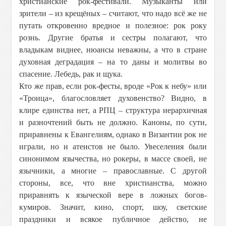
христианские рок-фестивали. Музыканты или
зрители – из крещёных – считают, что надо всё же не
путать откровенно вредное и полезное: рок року
рознь. Другие братья и сестры полагают, что
владыкам виднее, нюансы неважны, а что в стране
духовная деградация – на то даны и молитвы во
спасение. Лебедь, рак и щука.
Кто же прав, если рок-фесты, вроде «Рок к небу» или
«Троица», благословляет духовенство? Видно, в
клире единства нет, а РПЦ – структура иерархичная
и разночтений быть не должно. Каноны, по сути,
приравнены к Евангелиям, однако в Византии рок не
играли, но и атеистов не было. Увеселения были
синонимом язычества, но рокеры, в массе своей, не
язычники, а многие – православные. С другой
стороны, все, что вне христианства, можно
приравнять к языческой вере в ложных богов-
кумиров. Значит, кино, спорт, шоу, светские
праздники и всякое публичное действо, не