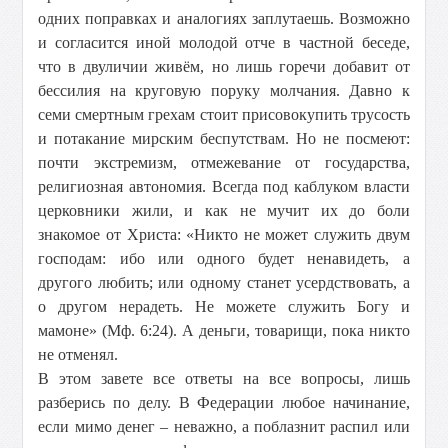
одних поправках и аналогиях заплутаешь. Возможно
и согласится иной молодой отче в частной беседе,
что в двуличии живём, но лишь горечи добавит от
бессилия на круговую поруку молчания. Давно к
семи смертным грехам стоит присовокупить трусость
и потакание мирским беспутствам. Но не посмеют:
почти экстремизм, отмежевание от государства,
религиозная автономия. Всегда под каблуком власти
церковники жили, и как не мучит их до боли
знакомое от Христа: «Никто не может служить двум
господам: ибо или одного будет ненавидеть, а
другого любить; или одному станет усердствовать, а
о другом нерадеть. Не можете служить Богу и
мамоне» (Мф. 6:24). А деньги, товарищи, пока никто
не отменял.
В этом завете все ответы на все вопросы, лишь
разберись по делу. В Федерации любое начинание,
если мимо денег – неважно, а поблазнит распил или