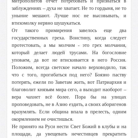
митрополитов отчёт потребовать и признаться в
заблуждениях – духа не хватает. Не то гордыня, не то
уныние мешают. Лучше нос не высовывать, и
втихомолку нервно шушукаться.
От такого примирения завелось еще два
государственных греха. Воистину, когда следует
протестовать, а мы молчим - это грех молчания,
который делает людей трусами. На богословие
уповаем, да вот не втискивается в него Россия.
Положим, всегда светское начало верховодило, так
что с того, прогибаться под него? Боязно паству
потерять, ежели по Заветам жить, вот Патриархия и
благоволит князьям мира сего, а выходит наоборот –
вера чахнет всё более. Пора бы на улицах
проповедовать, не в Азию ездить, а своих аборигенов
вразумлять. Если община впала в прелесть, одним
окормлением не очистишься.
Не принято на Руси нести Свет Божий в клубы и на
площади, да увещевать нечестивцев прекратить