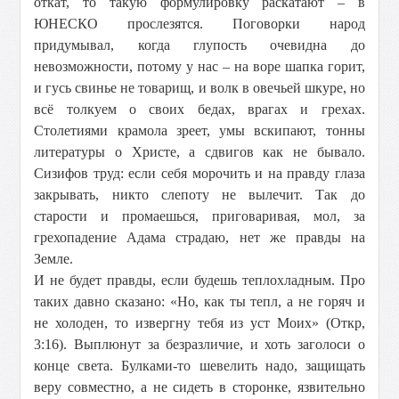
откат, то такую формулировку раскатают – в
ЮНЕСКО прослезятся. Поговорки народ
придумывал, когда глупость очевидна до
невозможности, потому у нас – на воре шапка горит,
и гусь свинье не товарищ, и волк в овечьей шкуре, но
всё толкуем о своих бедах, врагах и грехах.
Столетиями крамола зреет, умы вскипают, тонны
литературы о Христе, а сдвигов как не бывало.
Сизифов труд: если себя морочить и на правду глаза
закрывать, никто слепоту не вылечит. Так до
старости и промаешься, приговаривая, мол, за
грехопадение Адама страдаю, нет же правды на
Земле.
И не будет правды, если будешь теплохладным. Про
таких давно сказано: «Но, как ты тепл, а не горяч и
не холоден, то извергну тебя из уст Моих» (Откр,
3:16). Выплюнут за безразличие, и хоть заголоси о
конце света. Булками-то шевелить надо, защищать
веру совместно, а не сидеть в сторонке, язвительно