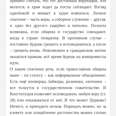
принято считать, что тот достойный верующий, кто
молится, в храм ходит да посты соблюдает. Взгляд
однобокий и мешает в худое вляпаться. Личное
спасение – часть веры, а соборное служение – другая,
и одно без другого ущербно и неполно. Полнота
возможна, если община и государство совпадают,
когда в стране теократия. В противном случае –
постоянно будешь грешить и исповедоваться, а после
– грешить вновь. Невозможно в гражданском житии
оказаться правым, всё время будешь на компромиссы
идти.
О каком спасении речь, если православная община
ныне – по статусу – как неформальное объединение.
Есть ещё иноверцы, байкеры, ролевики, охотники –
все толкутся в государственном сожительстве. И
Конституция позволяет исповедовать любую веру (ст.
28) или отказываться от неё. И что может Церковь?
Ничего, и принудить нельзя. Порицать можно, но за
клевету или оскорбление достоинства можно статью