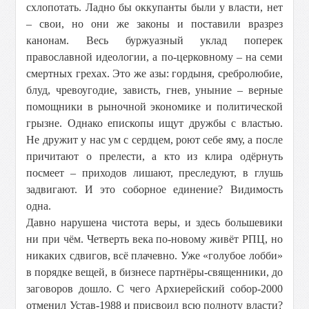
схлопотать. Ладно бы оккупанты были у власти, нет
– свои, но они же законы и поставили вразрез
канонам. Весь буржуазный уклад поперек
православной идеологии, а по-церковному – на семи
смертных грехах. Это же азы: гордыня, сребролюбие,
блуд, чревоугодие, зависть, гнев, уныние – верные
помощники в рыночной экономике и политической
грызне. Однако епископы ищут дружбы с властью.
Не дружит у нас ум с сердцем, роют себе яму, а после
причитают о прелести, а кто из клира одёрнуть
посмеет – приходов лишают, преследуют, в глушь
задвигают. И это соборное единение? Видимость
одна.
Давно нарушена чистота веры, и здесь большевики
ни при чём. Четверть века по-новому живёт РПЦ, но
никаких сдвигов, всё плачевно. Уже «голубое лобби»
в порядке вещей, в бизнесе партнёры-священники, до
заговоров дошло. С чего Архиерейский собор-2000
отменил Устав-1988 и присвоил всю полноту власти?