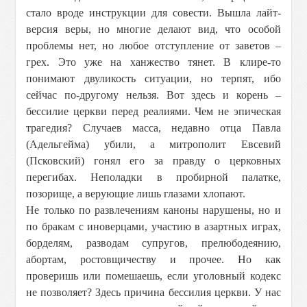
стало вроде инструкции для совести. Вышла лайт-
версия веры, но многие делают вид, что особой
проблемы нет, но любое отступление от заветов –
грех. Это уже на ханжество тянет. В клире-то
понимают двуликость ситуации, но терпят, ибо
сейчас по-другому нельзя. Вот здесь и корень –
бессилие церкви перед реалиями. Чем не эпическая
трагедия? Случаев масса, недавно отца Павла
(Адельгейма) убили, а митрополит Евсевий
(Псковский) гонял его за правду о церковных
перегибах. Неполадки в пробирной палатке,
позорище, а верующие лишь глазами хлопают.
Не только по развлечениям каноны нарушены, но и
по бракам с иноверцами, участию в азартных играх,
борделям, разводам супругов, прелюбодеянию,
абортам, ростовщичеству и прочее. Но как
проверишь или помешаешь, если уголовный кодекс
не позволяет? Здесь причина бессилия церкви. У нас