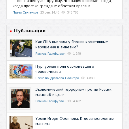
Константин учил другому. Что нация возникает тогда,
когда простые граждане обретают права, в
Павел Святенков
23 сен, 14:48
343 785
Публикации
Как США вызвали у Японии когнитивные
нарушения и амнезию?
Рамиль Гарифуллин
1 249
Пурпурные поля осоловевшего
человечества
Елена Кондратьева-Сальгеро
4 839
Экономический терроризм против России:
масштаб и цели
Рамиль Гарифуллин
4 402
Уроки Игоря Фроянова. К девяностолетию
мастера