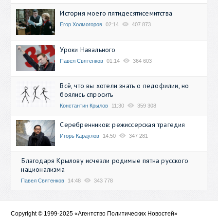
История моего пятидесятисемитства
Егор Холмогоров
02:14
407 873
Уроки Навального
Павел Святенков
01:14
364 603
Всё, что вы хотели знать о педофилии, но
боялись спросить
Константин Крылов
11:30
359 308
Серебренников: режиссерская трагедия
Игорь Караулов
14:50
347 281
Благодаря Крылову исчезли родимые пятна русского
национализма
Павел Святенков
14:48
343 778
Copyright © 1999-2025 «Агентство Политических Новостей»