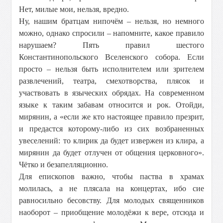
Нет, милые мои, нельзя, вредно.
Ну, нашим братцам нипочём – нельзя, но немного
можно, однако спросили – напомните, какое правило
нарушаем? Пять правил шестого
Константинопольского Вселенского собора. Если
просто – нельзя быть исполнителем или зрителем
развлечений, театра, смехотворства, плясок и
участвовать в языческих обрядах. На современном
языке к таким забавам относится и рок. Отойди,
мирянин, а «если же кто настоящее правило презрит,
и предастся которому-либо из сих возбраненных
увеселений: то клирик да будет извержен из клира, а
мирянин да будет отлучен от общения церковного».
Чётко и безапелляционно.
Для епископов важно, чтобы паства в храмах
молилась, а не плясала на концертах, ибо сие
равносильно бесовству. Для молодых священников
наоборот – приобщение молодёжи к вере, отсюда и