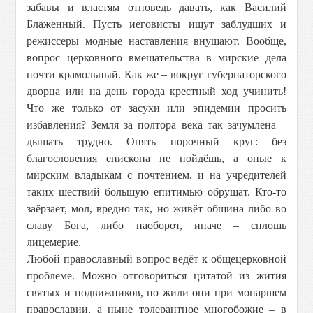
забавы и властям отповедь давать, как Василий
Блаженный. Пусть иеговисты ищут заблудших и
режиссеры модные наставления внушают. Вообще,
вопрос церковного вмешательства в мирские дела
почти крамольный. Как же – вокруг губернаторского
дворца или на день города крестный ход учинить!
Что же только от засухи или эпидемии просить
избавления? Земля за полтора века так зачумлена –
дышать трудно. Опять порочный круг: без
благословения епископа не пойдёшь, а оные к
мирским владыкам с почтением, и на учредителей
таких шествий большую епитимью обрушат. Кто-то
заёрзает, мол, вредно так, но живёт община либо во
славу Бога, либо наоборот, иначе – сплошь
лицемерие.
Любой православный вопрос ведёт к общецерковной
проблеме. Можно отговориться цитатой из жития
святых и подвижников, но жили они при монаршем
православии, а ныне толерантное многобожие – в