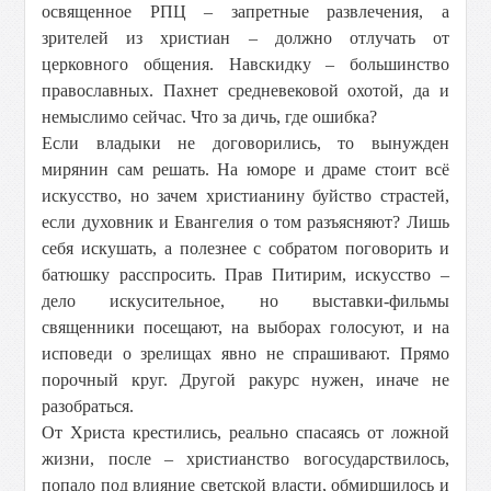
освященное РПЦ – запретные развлечения, а
зрителей из христиан – должно отлучать от
церковного общения. Навскидку – большинство
православных. Пахнет средневековой охотой, да и
немыслимо сейчас. Что за дичь, где ошибка?
Если владыки не договорились, то вынужден
мирянин сам решать. На юморе и драме стоит всё
искусство, но зачем христианину буйство страстей,
если духовник и Евангелия о том разъясняют? Лишь
себя искушать, а полезнее с собратом поговорить и
батюшку расспросить. Прав Питирим, искусство –
дело искусительное, но выставки-фильмы
священники посещают, на выборах голосуют, и на
исповеди о зрелищах явно не спрашивают. Прямо
порочный круг. Другой ракурс нужен, иначе не
разобраться.
От Христа крестились, реально спасаясь от ложной
жизни, после – христианство вогосударствилось,
попало под влияние светской власти, обмирщилось и