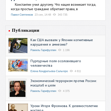
Константин учил другому. Что нация возникает тогда,
когда простые граждане обретают права, в
Павел Святенков
23 сен, 14:48
343 735
Публикации
Как США вызвали у Японии когнитивные
нарушения и амнезию?
Рамиль Гарифуллин
1 196
Пурпурные поля осоловевшего
человечества
Елена Кондратьева-Сальгеро
4 811
Экономический терроризм против России:
масштаб и цели
Рамиль Гарифуллин
4 375
Уроки Игоря Фроянова. К девяностолетию
мастера