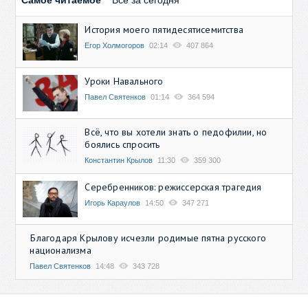
Самое читаемое
Все за сегодня
История моего пятидесятисемитства
Егор Холмогоров
02:14
407 864
Уроки Навального
Павел Святенков
01:14
364 594
Всё, что вы хотели знать о педофилии, но
боялись спросить
Константин Крылов
11:30
359 300
Серебренников: режиссерская трагедия
Игорь Караулов
14:50
347 271
Благодаря Крылову исчезли родимые пятна русского
национализма
Павел Святенков
14:48
343 728