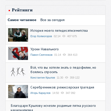
Рейтинги
Самое читаемое
Все за сегодня
История моего пятидесятисемитства
Егор Холмогоров
02:14
407 675
Уроки Навального
Павел Святенков
01:14
364 413
Всё, что вы хотели знать о педофилии, но
боялись спросить
Константин Крылов
11:30
359 122
Серебренников: режиссерская трагедия
Игорь Караулов
14:50
347 092
Благодаря Крылову исчезли родимые пятна русского
национализма