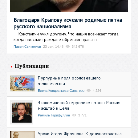
Благодаря Крылову исчезли родимые пятна
русского национализма
Константин учил другому. Что нация возникает тогда,
когда простые граждане обретают права, в
Павел Святенков
23 сен, 14:48
342 676
Публикации
Пурпурные поля осоловевшего
человечества
Елена Кондратьева-Сальгеро
4 224
Экономический терроризм против России:
масштаб и цели
Рамиль Гарифуллин
3 771
Уроки Игоря Фроянова. К девяностолетию