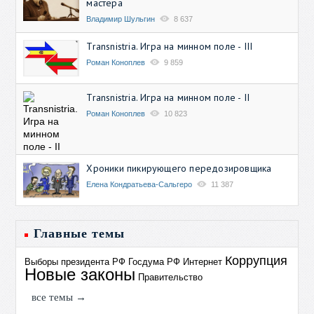
мастера
Владимир Шульгин
8 637
Transnistria. Игра на минном поле - III
Роман Коноплев
9 859
Transnistria. Игра на минном поле - II
Роман Коноплев
10 823
Хроники пикирующего передозировщика
Елена Кондратьева-Сальгеро
11 387
Главные темы
Коррупция
Выборы президента РФ
Госдума РФ
Интернет
Новые законы
Правительство
все темы →