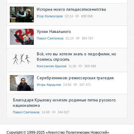
История моего пятидесятисемитства
Егор Холмогоров
02:14
408 068
Уроки Навального
Павел Святенков
01:14
364 787
Всё, что вы хотели знать о педофилии, но
боялись спросить
Константин Крылов
11:30
359 498
Серебренников: режиссерская трагедия
Игорь Караулов
14:50
347 471
Благодаря Крылову исчезли родимые пятна русского
национализма
Павел Святенков
14:48
344 827
Copyright © 1999-2025 «Агентство Политических Новостей»