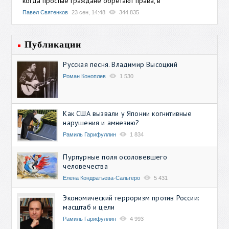
когда простые граждане обретают права, в
Павел Святенков
23 сен, 14:48
344 835
Публикации
Русская песня. Владимир Высоцкий
Роман Коноплев
1 530
Как США вызвали у Японии когнитивные
нарушения и амнезию?
Рамиль Гарифуллин
1 834
Пурпурные поля осоловевшего
человечества
Елена Кондратьева-Сальгеро
5 431
Экономический терроризм против России:
масштаб и цели
Рамиль Гарифуллин
4 993