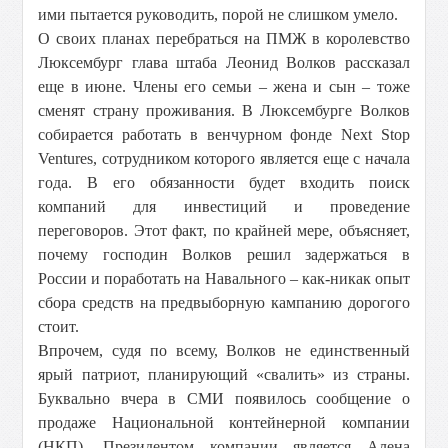
ими пытается руководить, порой не слишком умело.
О своих планах перебраться на ПМЖ в королевство
Люксембург глава штаба Леонид Волков рассказал
еще в июне. Члены его семьи – жена и сын – тоже
сменят страну проживания. В Люксембурге Волков
собирается работать в венчурном фонде Next Stop
Ventures, сотрудником которого является еще с начала
года. В его обязанности будет входить поиск
компаний для инвестиций и проведение
переговоров. Этот факт, по крайней мере, объясняет,
почему господин Волков решил задержаться в
России и поработать на Навального – как-никак опыт
сбора средств на предвыборную кампанию дорогого
стоит.
Впрочем, судя по всему, Волков не единственный
ярый патриот, планирующий «свалить» из страны.
Буквально вчера в СМИ появилось сообщение о
продаже Национальной контейнерной компании
(НКП). Президентом компании является Алена