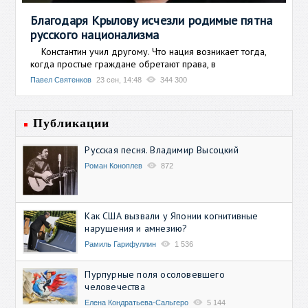
Благодаря Крылову исчезли родимые пятна
русского национализма
Константин учил другому. Что нация возникает тогда,
когда простые граждане обретают права, в
Павел Святенков
23 сен, 14:48
344 300
Публикации
Русская песня. Владимир Высоцкий
Роман Коноплев
872
Как США вызвали у Японии когнитивные
нарушения и амнезию?
Рамиль Гарифуллин
1 536
Пурпурные поля осоловевшего
человечества
Елена Кондратьева-Сальгеро
5 144