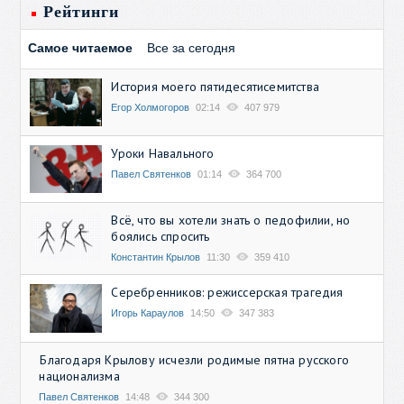
Рейтинги
Самое читаемое
Все за сегодня
История моего пятидесятисемитства
Егор Холмогоров
02:14
407 979
Уроки Навального
Павел Святенков
01:14
364 700
Всё, что вы хотели знать о педофилии, но
боялись спросить
Константин Крылов
11:30
359 410
Серебренников: режиссерская трагедия
Игорь Караулов
14:50
347 383
Благодаря Крылову исчезли родимые пятна русского
национализма
Павел Святенков
14:48
344 300