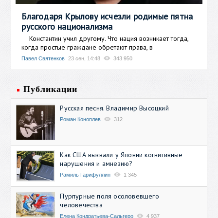
Благодаря Крылову исчезли родимые пятна
русского национализма
Константин учил другому. Что нация возникает тогда,
когда простые граждане обретают права, в
Павел Святенков
23 сен, 14:48
343 950
Публикации
Русская песня. Владимир Высоцкий
Роман Коноплев
312
Как США вызвали у Японии когнитивные
нарушения и амнезию?
Рамиль Гарифуллин
1 345
Пурпурные поля осоловевшего
человечества
Елена Кондратьева-Сальгеро
4 937