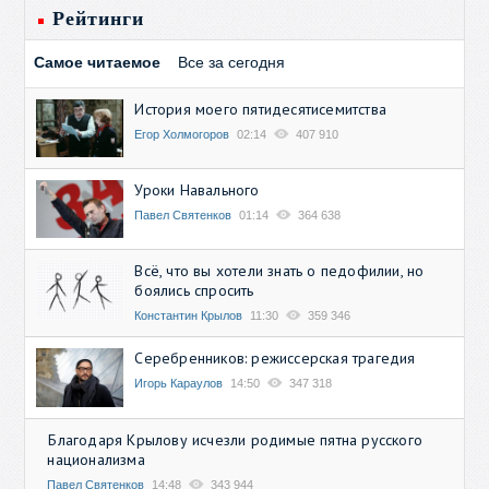
Рейтинги
Самое читаемое
Все за сегодня
История моего пятидесятисемитства
Егор Холмогоров
02:14
407 910
Уроки Навального
Павел Святенков
01:14
364 638
Всё, что вы хотели знать о педофилии, но
боялись спросить
Константин Крылов
11:30
359 346
Серебренников: режиссерская трагедия
Игорь Караулов
14:50
347 318
Благодаря Крылову исчезли родимые пятна русского
национализма
Павел Святенков
14:48
343 944