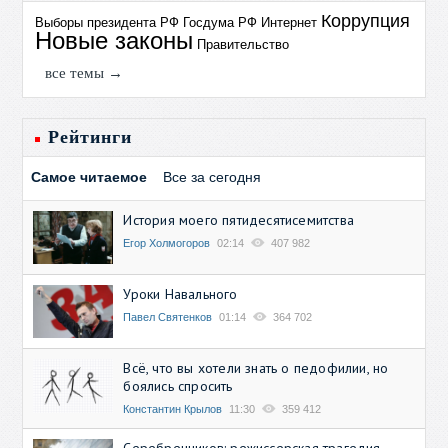
Коррупция
Выборы президента РФ
Госдума РФ
Интернет
Новые законы
Правительство
все темы →
Рейтинги
Самое читаемое
Все за сегодня
История моего пятидесятисемитства
Егор Холмогоров
02:14
407 982
Уроки Навального
Павел Святенков
01:14
364 702
Всё, что вы хотели знать о педофилии, но
боялись спросить
Константин Крылов
11:30
359 412