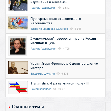
нарушения и амнезию?
Рамиль Гарифуллин
1 543
Пурпурные поля осоловевшего
человечества
Елена Кондратьева-Сальгеро
5 148
Экономический терроризм против России:
масштаб и цели
Рамиль Гарифуллин
4 708
Уроки Игоря Фроянова. К девяностолетию
мастера
Владимир Шульгин
9 536
Transnistria. Игра на минном поле - III
Роман Коноплев
10 778
Главные темы