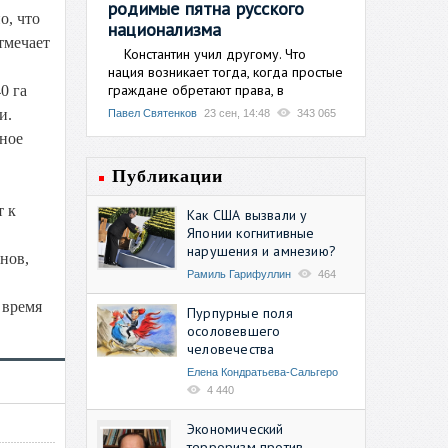
родимые пятна русского
о, что
национализма
тмечает
Константин учил другому. Что
нация возникает тогда, когда простые
граждане обретают права, в
0 га
и.
Павел Святенков
23 сен, 14:48
343 065
нное
Публикации
т к
Как США вызвали у
Японии когнитивные
нарушения и амнезию?
нов,
Рамиль Гарифуллин
464
 время
Пурпурные поля
осоловевшего
человечества
Елена Кондратьева-Сальгеро
4 440
Экономический
терроризм против