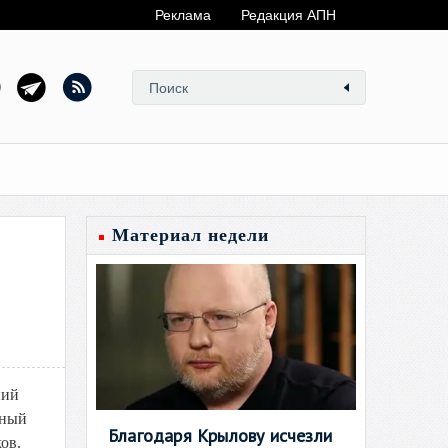
Реклама
Редакция АПН
Материал недели
ний
нный
Благодаря Крылову исчезли
ов.