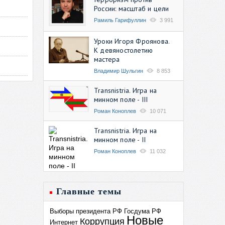
России: масштаб и цели
Рамиль Гарифуллин
3 991
Уроки Игоря Фроянова.
К девяностолетию
мастера
Владимир Шульгин
8 853
Transnistria. Игра на
минном поле - III
Роман Коноплев
10 071
Transnistria. Игра на
минном поле - II
Роман Коноплев
11 032
Главные темы
Выборы президента РФ
Госдума РФ
Новые
Коррупция
Интернет