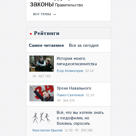
законы
Правительство
все темы →
Рейтинги
Самое читаемое
Все за сегодня
История моего
пятидесятисемитства
Егор Холмогоров
02:14
407 743
Уроки Навального
Павел Святенков
01:14
364 476
Всё, что вы хотели знать
о педофилии, но
боялись спросить
Константин Крылов
11:30
359 186