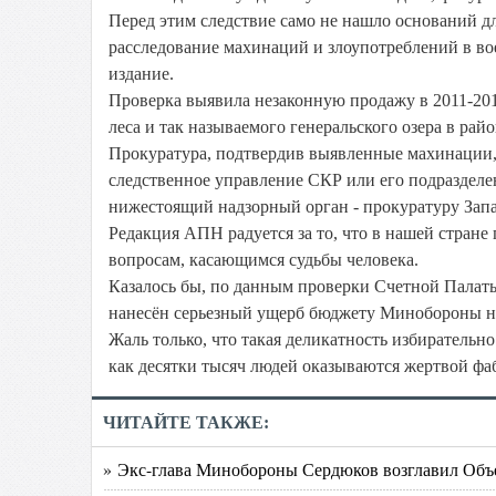
Перед этим следствие само не нашло оснований д
расследование махинаций и злоупотреблений в в
издание.
Проверка выявила незаконную продажу в 2011-2
леса и так называемого генеральского озера в ра
Прокуратура, подтвердив выявленные махинации, 
следственное управление СКР или его подразделен
нижестоящий надзорный орган - прокуратуру Запа
Редакция АПН радуется за то, что в нашей стране
вопросам, касающимся судьбы человека.
Казалось бы, по данным проверки Счетной Палаты
нанесён серьезный ущерб бюджету Минобороны на с
Жаль только, что такая деликатность избирательн
как десятки тысяч людей оказываются жертвой фа
ЧИТАЙТЕ ТАКЖЕ:
» Экс-глава Минобороны Сердюков возглавил Об