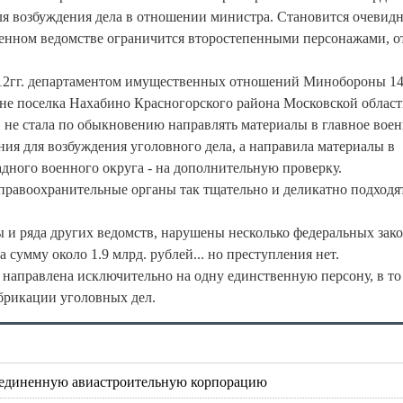
ля возбуждения дела в отношении министра. Становится очевидн
оенном ведомстве ограничится второстепенными персонажами, о
012гг. департаментом имущественных отношений Минобороны 14
йоне поселка Нахабино Красногорского района Московской област
не стала по обыкновению направлять материалы в главное вое
ия для возбуждения уголовного дела, а направила материалы в
дного военного округа - на дополнительную проверку.
 правоохранительные органы так тщательно и деликатно подходя
 и ряда других ведомств,
нарушены несколько федеральных зако
умму около 1.9 млрд. рублей... но преступления нет.
о направлена исключительно на одну единственную персону, в то
брикации уголовных дел.
ъединенную авиастроительную корпорацию