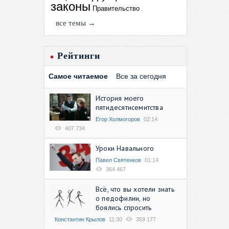
законы
Правительство
все темы →
Рейтинги
Самое читаемое
Все за сегодня
История моего
пятидесятисемитства
Егор Холмогоров
02:14
407 734
Уроки Навального
Павел Святенков
01:14
364 467
Всё, что вы хотели знать
о педофилии, но
боялись спросить
Константин Крылов
11:30
359 177