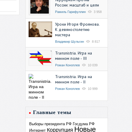
России: масштаб и цели
Рамиль Гарифуллин
3 958
Уроки Игоря Фроянова.
К девяностолетию
мастера
Владимир Шульгин
8 817
Transnistria. Игра на
минном поле - III
Роман Коноплев
10 039
Transnistria. Игра на
минном поле - II
Роман Коноплев
10 999
Главные темы
Выборы президента РФ
Госдума РФ
Новые
Коррупция
Интернет