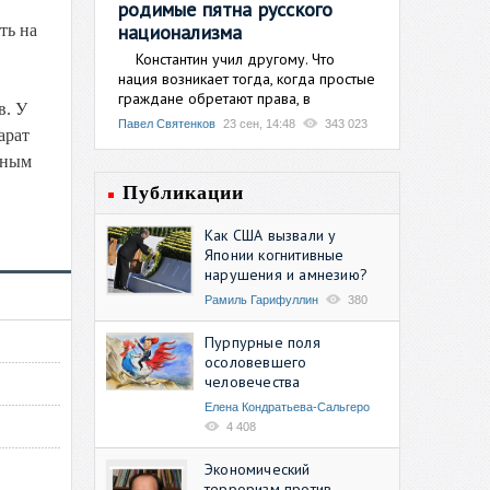
родимые пятна русского
национализма
ть на
Константин учил другому. Что
нация возникает тогда, когда простые
граждане обретают права, в
в. У
Павел Святенков
23 сен, 14:48
343 023
арат
сным
Публикации
Как США вызвали у
Японии когнитивные
нарушения и амнезию?
Рамиль Гарифуллин
380
Пурпурные поля
осоловевшего
человечества
Елена Кондратьева-Сальгеро
4 408
Экономический
терроризм против