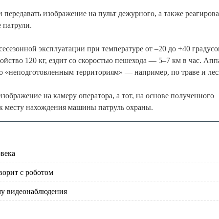
передавать изображение на пульт дежурного, а также реагирова
 патрули.
сесезонной эксплуатации при температуре от –20 до +40 градусо
ойство 120 кг, ездит со скоростью пешехода — 5–7 км в час. Апп
и по «неподготовленным территориям» — например, по траве и ле
изображение на камеру оператора, а тот, на основе полученного
 к месту нахождения машины патруль охраны.
овека
ворит с роботом
ему видеонаблюдения