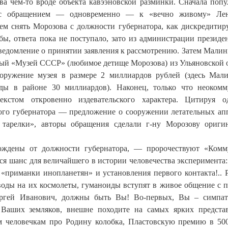
ва чем-то вроде объекта кавээновской разминки. Сначала поп
 с обращением — одновременно — к «вечно живому» Ле
м снять Морозова с должности губернатора, как дискредити
ы, ответа пока не поступало, зато из администрации президен
едомление о принятии заявления к рассмотрению. Затем Малин
мый «Музей СССР» (любимое детище Морозова) из Ульяновской 
оружение музея в размере 2 миллиардов рублей (здесь Мал
ды в районе 30 миллиардов). Наконец, только что неоком
кстом откровенно издевательского характера. Цитируя о
го губернатора — предложение о сооружении летательных ап
 тарелки», авторы обращения сделали г-ну Морозову ориги
обождены от должности губернатора, — пророчествуют «Ком
я шанс для величайшего в истории человечества эксперимента:
«приманки инопланетян» и установления первого контакта!.. 
 воды на их космолеты, гуманоиды вступят в живое общение с 
ергей Иванович, должны быть Вы! Во-первых, Вы – симпа
Ваших земляков, внешне походите на самых ярких предста
м человечкам про Родину колобка, Пластовскую премию в 50