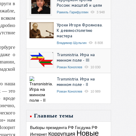
пруги в
России: масштаб и цели
ижабле,
Рамиль Гарифуллин
3 948
 всяком
Уроки Игоря Фроянова.
одробно
К девяностолетию
утствие
мастера
Владимир Шульгин
8 808
ербурге
Transnistria. Игра на
 даже о
минном поле - III
мпании,
Роман Коноплев
10 030
радской
Transnistria. Игра на
то наша
минном поле - II
х — это
Роман Коноплев
10 989
о вроде
онечно,
ческого
Главные темы
ии» нам
Позорит
Выборы президента РФ
Госдума РФ
Новые
Коррупция
Интернет
ешается