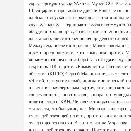
евро, горькую судьбу УАЗика, Музей СССР за 2 м
Швейцарии и про многие другие Ваши резонансн
на Землю спускается первая делегация инопланет
случае, знайте, — ёрничают веселые коммунист
обсудили этот вопрос, со всей ответственностью 
на земной орбите в течение неопределенно долгог
Между тем, после инициативы Малинковича и его
прямо предположили, что кампания против Мо
возможности реальной борьбы за бюджет музей
секретарь ЦК партии «Коммунисты России» и 
области» (КПЛО) Сергей Малинкович, тоже считае
«Яркий, наступательный, иногда иронический с
отличительная черта: мы партия, опирающаяся на
современность, новаторство, опора на молоды
политического КВН. Человечество расстается с
мы хотим, чтобы такие, как Морозов, поскорее
курса действующей власти, против капиталисти
чужда идеологически. А вот политика Морозова —
и нас, и действующую власть. Посмотрите, — п