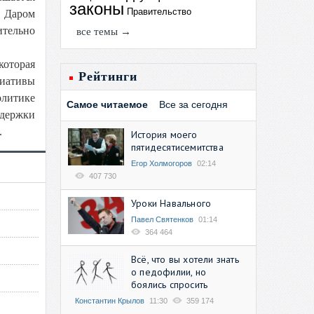
законы
Правительство
. Даром
ительно
все темы →
которая
Рейтинги
иативы
олитике
Самое читаемое
Все за сегодня
ддержки
.
История моего
пятидесятисемитства
Егор Холмогоров
02:14
407 730
Уроки Навального
Павел Святенков
01:14
364 464
Всё, что вы хотели знать
о педофилии, но
боялись спросить
Константин Крылов
11:30
359 174