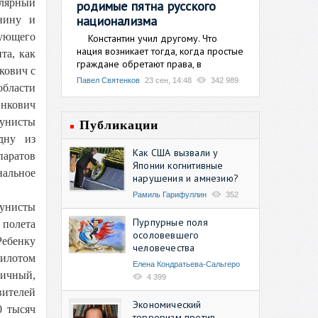
улярный
родимые пятна русского
национализма
нину и
рующего
Константин учил другому. Что
нация возникает тогда, когда простые
та, как
граждане обретают права, в
кович с
Павел Святенков
23 сен, 14:48
342 989
области
инкович
мунисты
Публикации
дну из
Как США вызвали у
паратов
Японии когнитивные
нальное
нарушения и амнезию?
Рамиль Гарифуллин
352
мунисты
Пурпурные поля
 полета
осоловевшего
Ребенку
человечества
пилотом
Елена Кондратьева-Сальгеро
тичный,
4 399
вителей
Экономический
0 тысяч
терроризм против