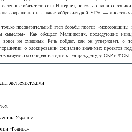
очисленные обитатели сети Интернет, не только наши союзники
 чаще сокращенно называют аббревиатурой УГ?» — многознач
 только предварительный этап борьбы против «морозовщины, 
ым смыслом». Как обещает Малинкович, последующие иниц
м вовсе не смешных. Речь пойдет, как он утверждает, о п
порациями, о блокировании социально значимых проектов по
и неокоммунисты собираются идти в Генпрокуратуру, СКР и ФСКН
наны экстремистскими
етом
мент на Украине
ртии «Родина»