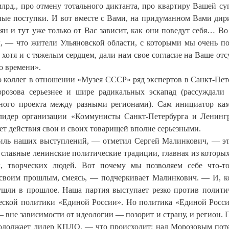
лрд., про отмену тотального диктанта, про квартиру Вашей су
ые поступки. И вот вместе с Вами, на придуманном Вами дир
ян и тут уже только от Вас зависит, как они поведут себя… Во
ы, — что жители Ульяновской области, с которыми мы очень п
, хотя и с тяжелым сердцем, дали нам свое согласие на Ваше отс
о времени».
 коллег в отношении «Музея СССР» ряд экспертов в Санкт-Пет
розова серьезнее и шире радикальных эскапад (рассуждали
ного проекта между разными регионами). Сам инициатор ка
лидер организации «Коммунисты Санкт-Петербурга и Ленинг
т действия свои и своих товарищей вполне серьезными.
тиль наших выступлений, — отметил Сергей Малинкович, — э
 славные ленинские политические традиции, главная из которы
х, творческих людей. Вот почему мы позволяем себе что-т
о своим прошлым, смеясь, — подчеркивает Малинкович. — И, к
 ушли в прошлое. Наша партия выступает резко против полити
ческой политики «Единой России». Но политика «Единой Росс
 вне зависимости от идеологии — позорит и страну, и регион. 
родолжает лидер КПЛО, — что происходит: над Морозовым пот