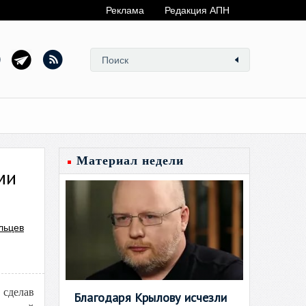
Реклама
Редакция АПН
Материал недели
ми
льцев
 сделав
Благодаря Крылову исчезли