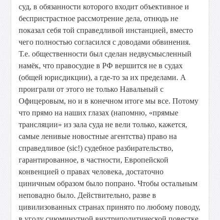
суд,
в
обязанности
которого
входит
объективное
и
беспристрастное
рассмотрение
дела,
отнюдь
не
показал
себя
той
справедливой
инстанцией,
вместо
чего
полностью
согласился
с
доводами
обвинения.
Т.е.
общественности
был
сделан
недвусмысленный
намёк,
что
правосудие
в
РФ
вершится
не
в
судах
(общей
юрисдикции),
а
где-то
за
их
пределами.
А
проиграли
от
этого
не
только
Навальный
с
Офицеровым,
но
и
в
конечном
итоге
мы
все.
Потому
что
прямо
на
наших
глазах
(напомню,
«прямые
трансляции»
из
зала
суда
не
вели
только,
кажется,
самые
ленивые
новостные
агентства)
право
на
справедливое
(sic!)
судебное
разбирательство,
гарантированное,
в
частности,
Европейской
конвенцией
о
правах
человека,
достаточно
циничным
образом
было
попрано.
Чтобы
остальным
неповадно
было.
Действительно,
разве
в
цивилизованных
странах
принято
по
любому
поводу,
в
угоду
сиюминутной
внутриполитической
повестке