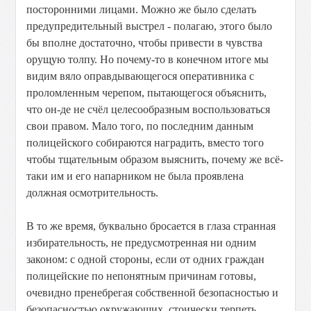
посторонними
лицами.
Можно
же
было
сделать
предупредительный
выстрел
-
полагаю,
этого
было
бы
вполне
достаточно,
чтобы
привести
в
чувства
орущую
толпу.
Но
почему-то
в
конечном
итоге
мы
видим
вяло
оправдывающегося
оперативника
с
проломленным
черепом,
пытающегося
объяснить,
что
он-де
не
счёл
целесообразным
воспользоваться
свои
правом.
Мало
того,
по
последним
данным
полицейского
собираются
наградить,
вместо
того
чтобы
тщательным
образом
выяснить,
почему
же
всё-
таки
им
и
его
напарником
не
была
проявлена
должная
осмотрительность.
В
то
же
время,
буквально
бросается
в
глаза
странная
избирательность,
не
предусмотренная
ни
одним
законом:
с
одной
стороны,
если
от
одних
граждан
полицейские
по
непонятным
причинам
готовы,
очевидно
пренебрегая
собственной
безопасностью
и
безопасностью
окружающих,
стоически
терпеть