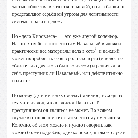
частью
общества
в
качестве
таковой),
они
всё-таки
не
представляют
серьёзной
угрозы
для
легитимности
системы
права
в
целом.
Но
«дело
Кировлеса»
—
это
уже
другой
коленкор.
Начать
хотя
бы
с
того,
что
сам
Навальный
выложил
ii
практически
все
материалы
дела
в
сеть
,
и
каждый
может
попробовать
себя
в
роли
эксперта
(и
вовсе
не
обязательно
для
этого
быть
юристом)
и
решить
для
себя,
преступник
ли
Навальный,
или
действительно
политзек.
По
моему
(да
и
не
только
моему)
мнению,
исходя
из
тех
материалов,
что
выложил
Навальный,
преступником
он
являться
не
может.
Во
всяком
случае
в
отношении
тех
статей,
что
ему
вменяются.
Конечно,
об
этом
можно
и
нужно
говорить
как
можно
более
подробно,
однако
боюсь,
в
таком
случае