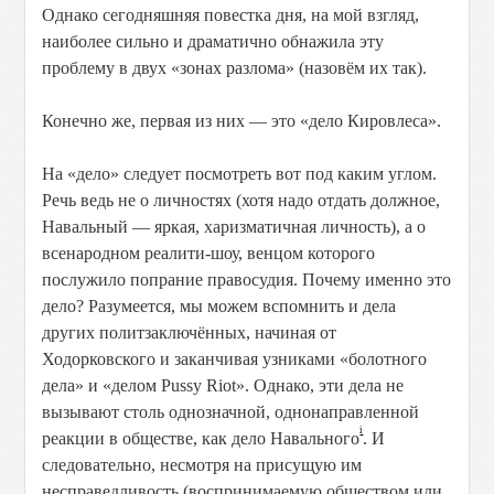
Однако
сегодняшняя
повестка
дня,
на
мой
взгляд,
наиболее
сильно
и
драматично
обнажила
эту
проблему
в
двух
«зонах
разлома»
(назовём
их
так).
Конечно
же,
первая
из
них
—
это
«дело
Кировлеса».
На
«дело»
следует
посмотреть
вот
под
каким
углом.
Речь
ведь
не
о
личностях
(хотя
надо
отдать
должное,
Навальный
—
яркая,
харизматичная
личность),
а
о
всенародном
реалити-шоу,
венцом
которого
послужило
попрание
правосудия.
Почему
именно
это
дело?
Разумеется,
мы
можем
вспомнить
и
дела
других
политзаключённых,
начиная
от
Ходорковского
и
заканчивая
узниками
«болотного
дела»
и
«делом
Pussy
Riot».
Однако,
эти
дела
не
вызывают
столь
однозначной,
однонаправленной
i
реакции
в
обществе,
как
дело
Навального
.
И
следовательно,
несмотря
на
присущую
им
несправедливость
(воспринимаемую
обществом
или