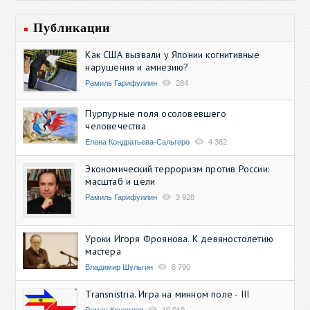
Публикации
Как США вызвали у Японии когнитивные
нарушения и амнезию?
Рамиль Гарифуллин
284
Пурпурные поля осоловевшего
человечества
Елена Кондратьева-Сальгеро
4 382
Экономический терроризм против России:
масштаб и цели
Рамиль Гарифуллин
3 928
Уроки Игоря Фроянова. К девяностолетию
мастера
Владимир Шульгин
8 790
Transnistria. Игра на минном поле - III
Роман Коноплев
10 010