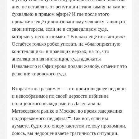
дня,
не
оставлять
от
репутации
судов
камня
на
камне
буквально
в
прямом
эфире?
И
где
после
этого
прикажете
ещё
цивилизованному
человеку
защищать
свои
интересы,
если
не
в
справедливом
суде,
который
у
него
отнимают?
В
каких
ещё
инстанциях?
Остаётся
только
робко
уповать
на
«благоприятную
констелляцию»
в
правящих
верхах,
на
то,
что
апелляционная
инстанция,
куда
адвокаты
Навального
и
Офицерова
подали
жалобу,
отменит
это
решение
кировского
суда.
Вторая
«зона
разлома»
—
это
произошедшее
недавно
и
невообразимое
по
своей
дерзости
избиение
полицейского
выходцами
из
Дагестана
на
Матвеевском
рынке
в
Москве,
во
время
задержания
iii
подозреваемого-педофила
.
Так
вот,
если
вы
думаете,
будто
это
оперу
кастетом
голову
проломили,
боюсь,
вы
недооцениваете
трагичность
ситуации.