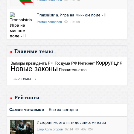
Transnistria. Игра на минном поле - II
Роман Коноплев
10 969
Главные темы
Коррупция
Выборы президента РФ
Госдума РФ
Интернет
Новые законы
Правительство
все темы →
Рейтинги
Самое читаемое
Все за сегодня
История моего пятидесятисемитства
Егор Холмогоров
02:14
407 724