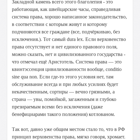
Закладной
камень
всего
этого
благолепия
-
это
работающая,
как
швейцарские
часы,
справедливая
система
права,
хорошо
написанное
законодательство,
в
соответствии
с
которым
живут
и
которому
подчиняются
все
граждане
(все,
подчёркиваю,
без
исключения.).
Тот
самый
dura
lex.
Если
верховенство
права
отсутствует
и
нет
единого
правового
поля,
можно
сказать,
нет
и
цивилизованного
государства
-
что
отмечал
ещё
Аристотель.
Система
права
—
это
квинтэссенция
цивилизованности
вообще,
conditio
sine
qua
non.
Если
где-то
этого
условия
нет,
там
обслуживание
всегда
и
при
любых
усилиях
будет
некачественным,
сортиры
—
вечно
грязными,
а
страна
—
увы,
помойкой,
загаженным
и
глубоко
презираемым
всеми
без
исключения
(даже
бенефициарами
такого
положения)
котлованом.
Так
вот,
давно
уже
общим
местом
стало
то,
что
в
РФ
принцип
верховенства
права,
мягко
говоря,
хромает.