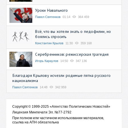
Уроки Навального
Павел Святенков
01:14
364 459
Всё, что вы хотели знать о педофилии, но
боялись спросить
Константин Крылов
11:30
359 168
Серебренников: режиссерская трагедия
Игорь Караулов
14:50
347 136
Благодаря Крылову исчезли родимые пятна русского
национализма
Павел Святенков
14:48
342 959
Copyright © 1999-2025 «Агентство Политических Новостей»
Лицензия Минпечати Эл. №77-2792
При полном или частичном использовании материалов,
ссылка на АПН обязательна