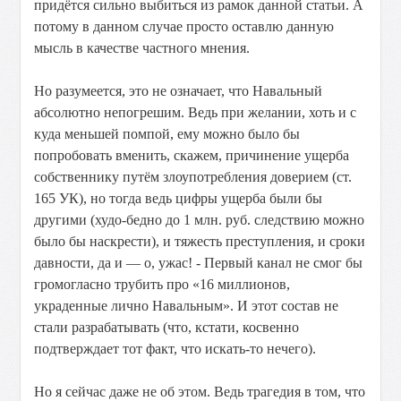
придётся
сильно
выбиться
из
рамок
данной
статьи.
А
потому
в
данном
случае
просто
оставлю
данную
мысль
в
качестве
частного
мнения.
Но
разумеется,
это
не
означает,
что
Навальный
абсолютно
непогрешим.
Ведь
при
желании,
хоть
и
с
куда
меньшей
помпой,
ему
можно
было
бы
попробовать
вменить,
скажем,
причинение
ущерба
собственнику
путём
злоупотребления
доверием
(ст.
165
УК),
но
тогда
ведь
цифры
ущерба
были
бы
другими
(худо-бедно
до
1
млн.
руб.
следствию
можно
было
бы
наскрести),
и
тяжесть
преступления,
и
сроки
давности,
да
и
—
о,
ужас!
-
Первый
канал
не
смог
бы
громогласно
трубить
про
«16
миллионов,
украденные
лично
Навальным».
И
этот
состав
не
стали
разрабатывать
(что,
кстати,
косвенно
подтверждает
тот
факт,
что
искать-то
нечего).
Но
я
сейчас
даже
не
об
этом.
Ведь
трагедия
в
том,
что