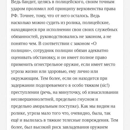
Ведь
бандит,
целясь
в
полицейского,
своим
точным
ударом
проломил
лоб
принципу
верховенства
права
РФ.
Точнее,
тому,
что
от
него
осталось.
Ведь
насколько
можно
судить
из
ролика,
полицейские,
находящиеся
при
исполнении
свои
своих
служебных
обязанностей,
руководствовались
не
законом,
а
не
понятно
чем.
В
соответствии
с
законом
«О
полиции»,
сотрудник
полиции
обязан
адекватно
оценивать
обстановку,
и
он
имеет
полное
право
применить
огнестрельное
оружие,
если
имеет
место
угроза
жизни
или
здоровью,
ему
лично
или
окружающим.
Тем
более,
если
он
находится
при
задержании
подозреваемого
в
особо
тяжком
(sic!)
преступлении
(речь,
на
минуточку,
об
изнасиловании
несовершеннолетней,
предельно
гнусном
и
предельно
аморальным
поступке).
Как
мы
видим
на
ролике,
угроза
мало
того
что,
очевидно,
была,
так
ещё
и
вылилась
в
тяжкие
телесные
повреждения.
Тем
более,
был
высокий
риск
завладевания
оружием