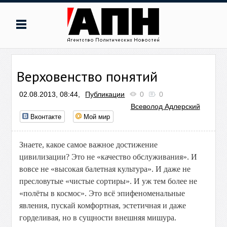
Верховенство понятий
02.08.2013, 08:44,
Публикации
0
0
Всеволод Адлерский
Вконтакте
Мой мир
Знаете,
какое
самое
важное
достижение
цивилизации?
Это
не
«качество
обслуживания».
И
вовсе
не
«высокая
балетная
культура».
И
даже
не
пресловутые
«чистые
сортиры».
И
уж
тем
более
не
«полёты
в
космос».
Это
всё
эпифеноменальные
явления,
пускай
комфортная,
эстетичная
и
даже
горделивая,
но
в
сущности
внешняя
мишура.