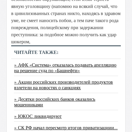
явную
уголовщину
(напомню
на
всякий
случай,
что
в
цивилизованных
странах
никто,
находясь
в
здравом
уме,
не
смеет
наносить
побои,
а
тем
паче
такого
рода
повреждения,
полицейскому
при
задержании
преступника:
за
подобное
можно
получить
как
удар
шокером,
ЧИТАЙТЕ ТАКЖЕ:
» АФК «Система» отказалась подавать апелляцию
на решение суда по «Башнефти»
» Акции российских производителей продуктов
взлетели на новостях о санкциях
» Десятки российских банков оказались
мошенниками
» ЮКОС ликвидируют
» СК РФ начал пересмотр итогов приватизациии...