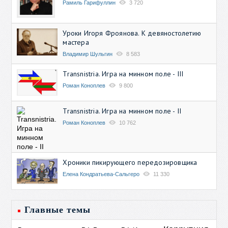
Рамиль Гарифуллин
3 720
Уроки Игоря Фроянова. К девяностолетию
мастера
Владимир Шульгин
8 583
Transnistria. Игра на минном поле - III
Роман Коноплев
9 800
Transnistria. Игра на минном поле - II
Роман Коноплев
10 762
Хроники пикирующего передозировщика
Елена Кондратьева-Сальгеро
11 330
Главные темы