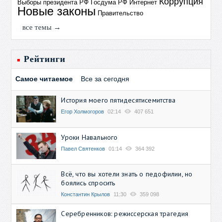
Коррупция
Выборы президента РФ
Госдума РФ
Интернет
Новые законы
Правительство
все темы →
Рейтинги
Самое читаемое
Все за сегодня
История моего пятидесятисемитства
Егор Холмогоров
02:14
407 651
Уроки Навального
Павел Святенков
01:14
364 392
Всё, что вы хотели знать о педофилии, но
боялись спросить
Константин Крылов
11:30
359 098
Серебренников: режиссерская трагедия