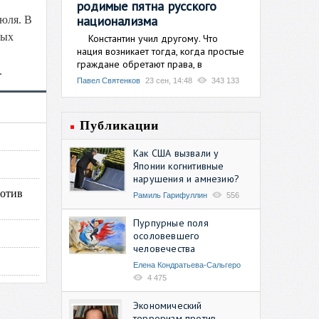
родимые пятна русского
национализма
юля. В
ных
Константин учил другому. Что
нация возникает тогда, когда простые
граждане обретают права, в
.
Павел Святенков
23 сен, 14:48
343 133
Публикации
Как США вызвали у
Японии когнитивные
нарушения и амнезию?
ротив
Рамиль Гарифуллин
556
Пурпурные поля
осоловевшего
человечества
Елена Кондратьева-Сальгеро
4 475
Экономический
терроризм против