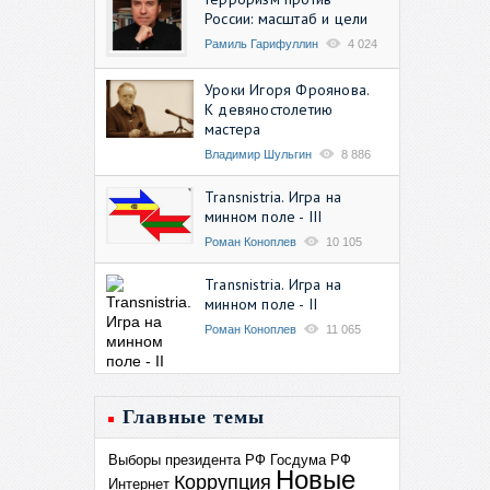
России: масштаб и цели
Рамиль Гарифуллин
4 024
Уроки Игоря Фроянова.
К девяностолетию
мастера
Владимир Шульгин
8 886
Transnistria. Игра на
минном поле - III
Роман Коноплев
10 105
Transnistria. Игра на
минном поле - II
Роман Коноплев
11 065
Главные темы
Выборы президента РФ
Госдума РФ
Новые
Коррупция
Интернет