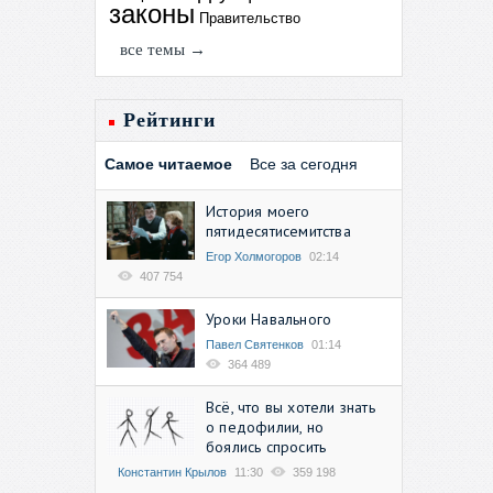
законы
Правительство
все темы →
Рейтинги
Самое читаемое
Все за сегодня
История моего
пятидесятисемитства
Егор Холмогоров
02:14
407 754
Уроки Навального
Павел Святенков
01:14
364 489
Всё, что вы хотели знать
о педофилии, но
боялись спросить
Константин Крылов
11:30
359 198