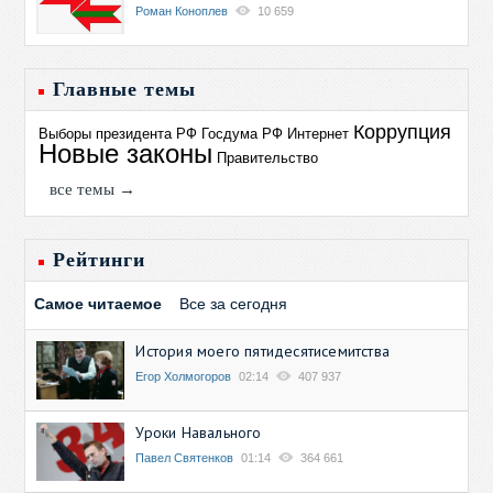
Роман Коноплев
10 659
Главные темы
Коррупция
Выборы президента РФ
Госдума РФ
Интернет
Новые законы
Правительство
все темы →
Рейтинги
Самое читаемое
Все за сегодня
История моего пятидесятисемитства
Егор Холмогоров
02:14
407 937
Уроки Навального
Павел Святенков
01:14
364 661