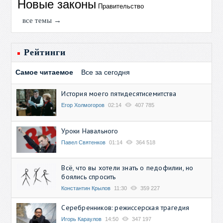
Новые законы
Правительство
все темы →
Рейтинги
Самое читаемое
Все за сегодня
История моего пятидесятисемитства
Егор Холмогоров
02:14
407 785
Уроки Навального
Павел Святенков
01:14
364 518
Всё, что вы хотели знать о педофилии, но
боялись спросить
Константин Крылов
11:30
359 227
Серебренников: режиссерская трагедия
Игорь Караулов
14:50
347 197