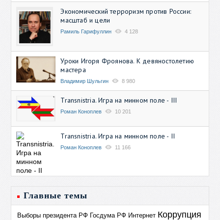
Экономический терроризм против России:
масштаб и цели
Рамиль Гарифуллин
4 128
Уроки Игоря Фроянова. К девяностолетию
мастера
Владимир Шульгин
8 980
Transnistria. Игра на минном поле - III
Роман Коноплев
10 201
Transnistria. Игра на минном поле - II
Роман Коноплев
11 166
Главные темы
Коррупция
Выборы президента РФ
Госдума РФ
Интернет