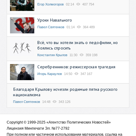
Егор Холмогоров
02:14
407 754
Уроки Навального
Павел Святенков
01:14
364 489
Всё, что вы хотели знать о педофилии, но
боялись спросить
Константин Крылов
11:30
359 198
Серебренников: режиссерская трагедия
Игорь Караулов
14:50
347 167
Благодаря Крылову исчезли родимые пятна русского
национализма
Павел Святенков
14:48
343 126
Copyright © 1999-2025 «Агентство Политических Новостей»
Лицензия Минпечати Эл. №77-2792
При полном или частичном использовании материалов, ссылка на