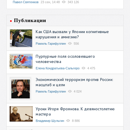
Павел Святенков
23 сен, 14:48
343 126
Публикации
Как США вызвали у Японии когнитивные
нарушения и амнезию?
Рамиль Гарифуллин
556
Пурпурные поля осоловевшего
человечества
Елена Кондратьева-Сальгеро
4 475
Экономический терроризм против России:
масштаб и цели
Рамиль Гарифуллин
4 024
Уроки Игоря Фроянова. К девяностолетию
мастера
Владимир Шульгин
8 886