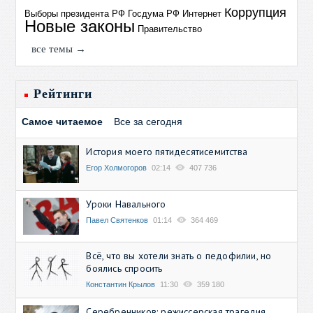
Коррупция
Выборы президента РФ
Госдума РФ
Интернет
Новые законы
Правительство
все темы →
Рейтинги
Самое читаемое
Все за сегодня
История моего пятидесятисемитства
Егор Холмогоров
02:14
407 736
Уроки Навального
Павел Святенков
01:14
364 469
Всё, что вы хотели знать о педофилии, но
боялись спросить
Константин Крылов
11:30
359 180
Серебренников: режиссерская трагедия