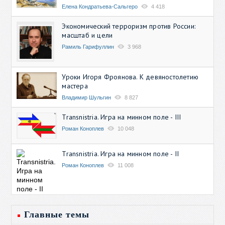
Елена Кондратьева-Сальгеро
4 418
Экономический терроризм против России:
масштаб и цели
Рамиль Гарифуллин
3 968
Уроки Игоря Фроянова. К девяностолетию
мастера
Владимир Шульгин
8 827
Transnistria. Игра на минном поле - III
Роман Коноплев
10 048
Transnistria. Игра на минном поле - II
Роман Коноплев
11 008
Главные темы