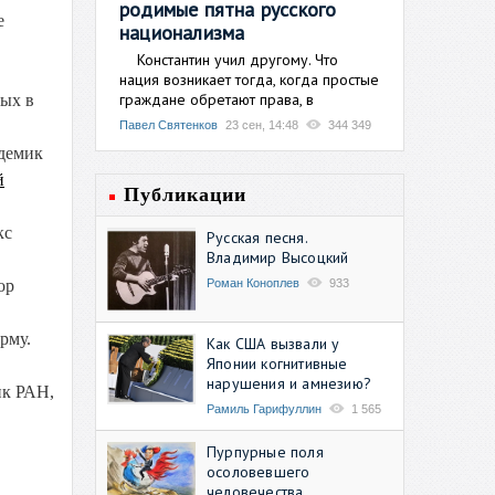
родимые пятна русского
е
национализма
Константин учил другому. Что
нация возникает тогда, когда простые
граждане обретают права, в
ных в
Павел Святенков
23 сен, 14:48
344 349
адемик
й
Публикации
кс
Русская песня.
Владимир Высоцкий
Роман Коноплев
933
ор
рму.
Как США вызвали у
Японии когнитивные
нарушения и амнезию?
ик РАН,
Рамиль Гарифуллин
1 565
Пурпурные поля
осоловевшего
человечества