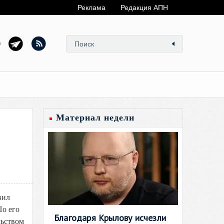
Реклама
Редакция АПН
Материал недели
вил
По его
Благодаря Крылову исчезли
льством