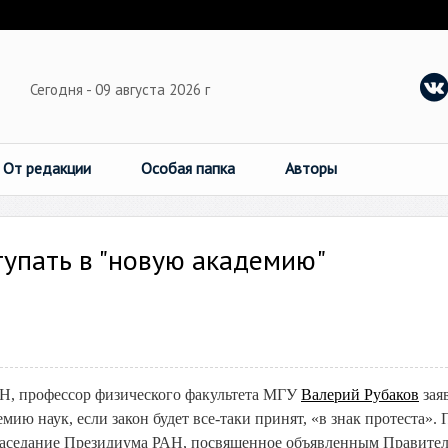
Сегодня - 09 августа 2026 г
От редакции
Особая папка
Авторы
упать в "новую академию"
АН, профессор физического факультета МГУ
Валерий Рубаков
зая
мию наук, если закон будет все-таки принят, «в знак протеста». 
ся заседание Президиума РАН, посвященное объявленным Правите