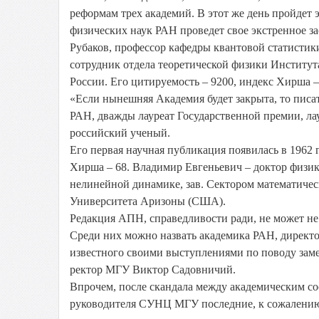
реформам трех академий. В этот же день пройдет 
физических наук РАН проведет свое экстренное за
Рубаков, профессор кафедры квантовой статистик
сотрудник отдела теоретической физики Институт
России. Его цитируемость – 9200, индекс Хирша –
«Если нынешняя Академия будет закрыта, то писат
РАН, дважды лауреат Государственной премии, ла
российский ученый.
Его первая научная публикация появилась в 1962 
Хирша – 68. Владимир Евгеньевич – доктор физик
нелинейной динамике, зав. Сектором математичес
Университета Аризоны (США).
Редакция АПН, справедливости ради, не может не 
Среди них можно назвать академика РАН, директ
известного своими выступлениями по поводу заме
ректор МГУ Виктор Садовничий.
Впрочем, после скандала между академическим с
руководителя СУНЦ МГУ последние, к сожалению,