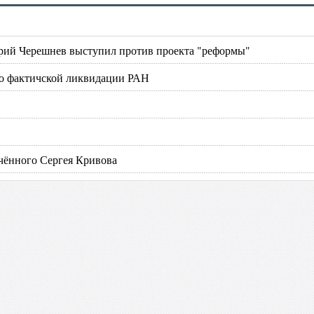
лерий Черешнев выступил против проекта "реформы"
о фактичской ликвидации РАН
чённого Сергея Кривова