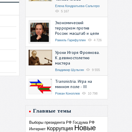
Елена Кондратьева-Сальгеро
5 167
Экономический
терроризм против
России: масштаб и цели
Рамиль Гарифуллин
4 726
Уроки Игоря Фроянова.
К девяностолетию
мастера
Владимир Шульгин
9 555
Transnistria. Игра на
минном поле - III
Роман Коноплев
10 798
Главные темы
Выборы президента РФ
Госдума РФ
Новые
Коррупция
Интернет