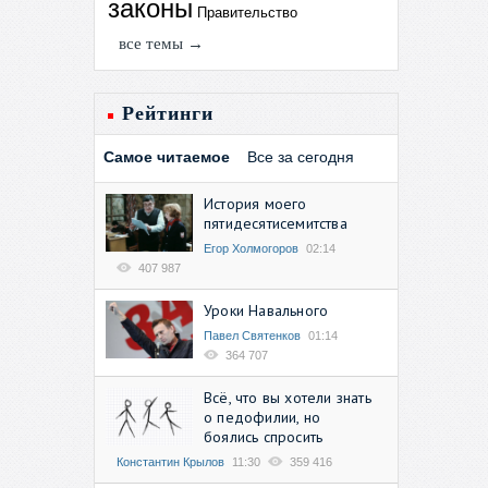
законы
Правительство
все темы →
Рейтинги
Самое читаемое
Все за сегодня
История моего
пятидесятисемитства
Егор Холмогоров
02:14
407 987
Уроки Навального
Павел Святенков
01:14
364 707
Всё, что вы хотели знать
о педофилии, но
боялись спросить
Константин Крылов
11:30
359 416