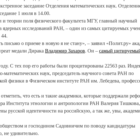
экстренное заседание Отделения математических наук. Отделени
седание 1 июля в 14.00.
и и теории поля физического факультета МГУ, главный научный
а ядерных исследований РАН, – один из самых цитируемых уче
 44.
ь письмо о приеме в новую я не стану», – заявил «Полит.ру» ак
уреат медали Дирака
Владимир Захаров
. Он –
самый цитируемы
году. С тех пор его работы были процитированы 22563 раз. Инде
о-математических наук, председатель научного совета РАН по
кой физики в Физическом институте РАН им. Лебедева, професс
отметить, что есть и такие академики, которые поддержали рефо
ора Института этнологии и антропологии РАН Валерия Тишкова,
ны русской идентичности на российскую, а так же, увы, академ
ообществом и господином Садовничим по поводу кандидатуры
 не удивительно.