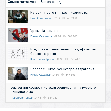
Самое читаемое
Все за сегодня
История моего пятидесятисемитства
Егор Холмогоров
02:14
407 988
Уроки Навального
Павел Святенков
01:14
364 708
Всё, что вы хотели знать о педофилии, но
боялись спросить
Константин Крылов
11:30
359 417
Серебренников: режиссерская трагедия
Игорь Караулов
14:50
347 391
Благодаря Крылову исчезли родимые пятна русского
национализма
Павел Святенков
14:48
344 362