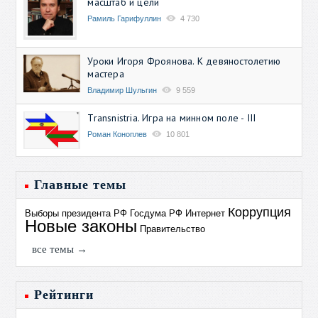
масштаб и цели
Рамиль Гарифуллин
4 730
Уроки Игоря Фроянова. К девяностолетию
мастера
Владимир Шульгин
9 559
Transnistria. Игра на минном поле - III
Роман Коноплев
10 801
Главные темы
Коррупция
Выборы президента РФ
Госдума РФ
Интернет
Новые законы
Правительство
все темы →
Рейтинги