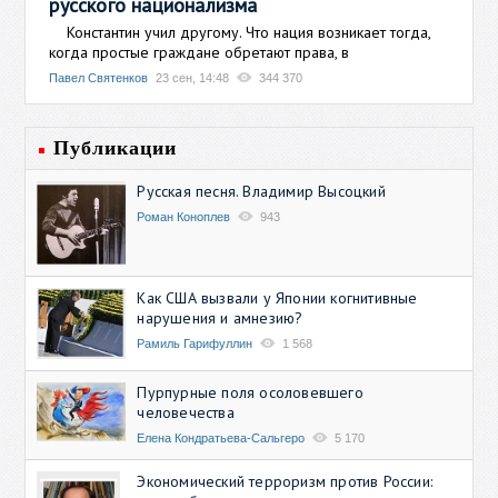
русского национализма
Константин учил другому. Что нация возникает тогда,
когда простые граждане обретают права, в
Павел Святенков
23 сен, 14:48
344 370
Публикации
Русская песня. Владимир Высоцкий
Роман Коноплев
943
Как США вызвали у Японии когнитивные
нарушения и амнезию?
Рамиль Гарифуллин
1 568
Пурпурные поля осоловевшего
человечества
Елена Кондратьева-Сальгеро
5 170
Экономический терроризм против России: