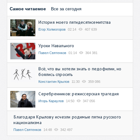
Самое читаемое
Все за сегодня
История моего пятидесятисемитства
Егор Холмогоров
02:14
407 639
Уроки Навального
Павел Святенков
01:14
364 381
Всё, что вы хотели знать о педофилии, но
боялись спросить
Константин Крылов
11:30
359 086
Серебренников: режиссерская трагедия
Игорь Караулов
14:50
347 056
Благодаря Крылову исчезли родимые пятна русского
национализма
Павел Святенков
14:48
342 497