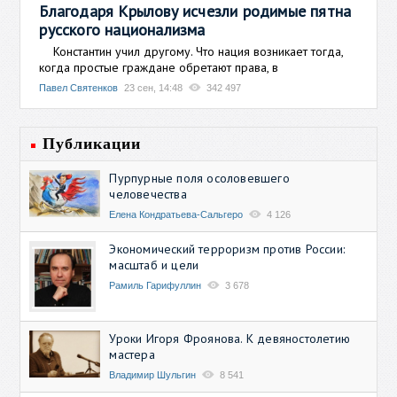
Благодаря Крылову исчезли родимые пятна
русского национализма
Константин учил другому. Что нация возникает тогда,
когда простые граждане обретают права, в
Павел Святенков
23 сен, 14:48
342 497
Публикации
Пурпурные поля осоловевшего
человечества
Елена Кондратьева-Сальгеро
4 126
Экономический терроризм против России:
масштаб и цели
Рамиль Гарифуллин
3 678
Уроки Игоря Фроянова. К девяностолетию
мастера
Владимир Шульгин
8 541