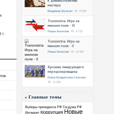
К девяностолетию
мастера
Владимир Шульгин
8 509
 к
Transnistria. Игра на
минном поле - III
Роман Коноплев
9 720
 г.
Transnistria. Игра на
минном поле - II
Роман Коноплев
10 687
Хроники пикирующего
передозировщика
нтов
Елена Кондратьева-Сальгеро
11 260
Главные темы
Выборы президента РФ
Госдума РФ
Новые
Коррупция
Интернет