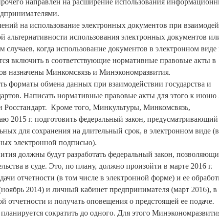
и прочего направлен на расширение использования информацион
едпринимателями.
чений на использование электронных документов при взаимоде
ной альтернативности использования электронных документов ил
м случаев, когда использование документов в электронном виде
ся включить в соответствующие нормативные правовые акты в
ктов назначены Минкомсвязь и Минэкономразвития.
ть форматы обмена данных при взаимодействии государства и
ртов. Написать нормативные правовые акты для этого к июню 2
 Росстандарт. Кроме того, Минкультуры, Минкомсвязь,
аю 2015 г. подготовить федеральный закон, предусматривающий
ьных для сохранения на длительный срок, в электронном виде (в
нных электронной подписью).
тия должны будут разработать федеральный закон, позволяющ
ьства в суде. Это, по плану, должно произойти в марте 2016 г.
ачи отчетности (в том числе в электронной форме) и ее обрабо
 (ноябрь 2014) и личный кабинет предпринимателя (март 2016), в
й отчетности и получать оповещения о предстоящей ее подаче.
. планируется сократить до одного. Для этого Минэкономразвити