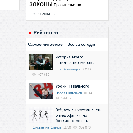
законы
Правительство
все темы →
Рейтинги
Самое читаемое
Все за сегодня
История моего
пятидесятисемитства
Егор Холмогоров
02:14
407 630
Уроки Навального
Павел Святенков
01:14
364 371
Всё, что вы хотели знать
о педофилии, но
боялись спросить
Константин Крылов
11:30
359 076