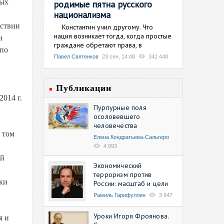
ных
родимые пятна русского
национализма
йствии
Константин учил другому. Что
нация возникает тогда, когда простые
и
граждане обретают права, в
 по
Павел Святенков
23 сен, 14:48
342 448
Публикации
014 г.
Пурпурные поля
осоловевшего
человечества
 том
Елена Кондратьева-Сальгеро
4 093
ий
Экономический
терроризм против
тки
России: масштаб и цели
Рамиль Гарифуллин
3 647
Уроки Игоря Фроянова.
я и