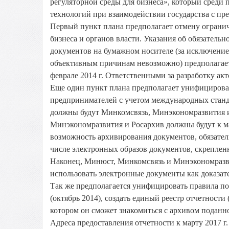
регуляторной среды для бизнеса», который сред
технологий при взаимодействии государства с пр
Первый пункт плана предполагает отмену ограни
бизнеса и органов власти. Указания об обязатель
документов на бумажном носителе (за исключение
объективным причинам невозможно) предполагает
феврале 2014 г. Ответственными за разработку а
Еще один пункт плана предполагает унифицирова
предпринимателей с учетом международных станда
должны будут Минкомсвязь, Минэкономразвития и
Минэкономразвития и Росархив должны будут к м
возможность архивирования документов, обязател
числе электронных образов документов, скрепле
Наконец, Минюст, Минкомсвязь и Минэкономразви
использовать электронные документы как доказател
Так же предполагается унифицировать правила под
(октябрь 2014), создать единый реестр отчетности
котором он сможет знакомиться с архивом поданно
Адреса предоставления отчетности к марту 2017 г