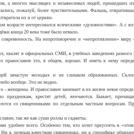
нтов, а многих мыслящих и независимых людей, пришедших и
зались, пожалуй, более чувствительными. Фальшь, отвративша
отвратила их и от церкви.
ом возрасте интересовался всяческими «духовностями». А с во
дёжи конца 20 века тоже было немало.
в современность. На непротиворечие и «непротивление» миру 
т, хвалят в официальных СМИ, в учебных заведениях разного 
о православие это, в общем, хорошо. И иметь к нему опред
дей зачастую молодых и не слишком образованных. Скло
либо вообще. Это не модно.
го - женщины. И православие занимает в их жизни некое опреде
о праздникам, крестят детей, венчаются. Бывает, причащ
туются со священниками по отдельным частным вопросам. П
лавие, так же как суши роллы и гаджеты.
и удобнее всего. Особенно тем, кто хочет преуспеть в «этом
т. Ни к личным качествам священника, ни к специфике общеце