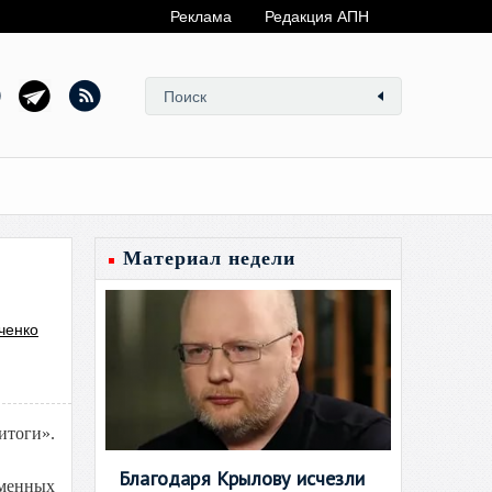
Реклама
Редакция АПН
Материал недели
ченко
итоги».
Благодаря Крылову исчезли
еменных