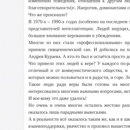
изменению поведения, отношения к другим лю
благотворительности)». Напротив, доминантами с
Что же произошло?
В 1970-х – 1990-х годах (особенно на последнем
представителей интеллигенции. Людей ищущих, 
большое внимание верованиям и убеждениям.
Многие из них стали «профессиональными» пр
приняли священнический сан. И добились на па
Андрея Кураева. А кто-то был и остаётся просто
Что привело этих людей к вере? У каждого по-р
отличный и от коммунистического общества, и
которых можно положиться и в радости, и горе. 
Такие люди ради веры были готовы на мног
интересовались многими важными вопросами, акт
И кое-кому это даже удалось!
Но очень и очень многие остались жестоко раз
оказалось лишь парадными вывесками.
А в реальности всё оказалось таким же, как и в шк
взаимоподдержки, рвачество и произвол вышесто