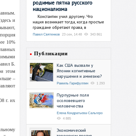
родимые пятна русского
национализма
лавным.
Константин учил другому. Что
здесь и
нация возникает тогда, когда простые
граждане обретают права, в
зывают,
опорция
Павел Святенков
23 сен, 14:48
343 861
нее 10%
славных
Публикации
ачимыми
авил Б.
Как США вызвали у
Японии когнитивные
ри этом
нарушения и амнезию?
ольше –
Рамиль Гарифуллин
1 293
тавляют
Пурпурные поля
осоловевшего
8 г. их
человечества
Елена Кондратьева-Сальгеро
4 885
альному
Экономический
терроризм против