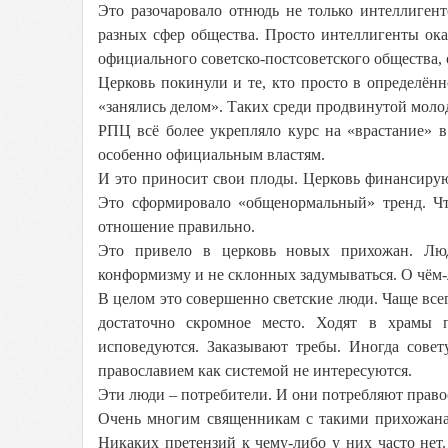
Это разочаровало отнюдь не только интеллиге
разных сфер общества. Просто интеллигенты ока
официального советско-постсоветского общества, 
Церковь покинули и те, кто просто в определённ
«занялись делом». Таких среди продвинутой моло
РПЦ всё более укрепляло курс на «врастание» 
особенно официальным властям.
И это приносит свои плоды. Церковь финансирую
Это сформировало «общенормальный» тренд. Чт
отношение правильно.
Это привело в церковь новых прихожан. Лю
конформизму и не склонных задумываться. О чём-
В целом это совершенно светские люди. Чаще все
достаточно скромное место. Ходят в храмы п
исповедуются. Заказывают требы. Иногда сове
православием как системой не интересуются.
Эти люди – потребители. И они потребляют правос
Очень многим священникам с такими прихожанам
Никаких претензий к чему-либо у них часто не