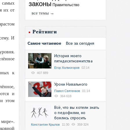
законы
з самых
Правительство
я их от
все темы →
зрастом
Рейтинги
сему. И
Самое читаемое
Все за сегодня
уровня.
История моего
елённое
пятидесятисемитства
Егор Холмогоров
02:14
нных к
407 889
Уроки Навального
лённое,
Павел Святенков
01:14
аются и
364 618
ри этом
Всё, что вы хотели знать
о педофилии, но
боялись спросить
 мире».
Константин Крылов
11:30
359 324
рковной