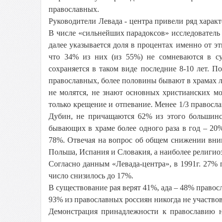
православных.
Руководители Левада - центра привели ряд характ
В числе «сильнейших парадоксов» исследователь н
далее указывается доля в процентах именно от эт
что 34% из них (из 55%) не сомневаются в су
сохраняется в таком виде последние 8-10 лет. 
православных, более половины бывают в храмах л
не молятся, не знают основных христианских м
только крещение и отпевание. Менее 1/3 правосла
Дубин, не причащаются 62% из этого большинс
бывающих в храме более одного раза в год – 20
78%. Отвечая на вопрос об общем снижении вним
Польша, Испания и Словакия, а наиболее религио
Согласно данным «Левада-центра», в 1991г. 27% п
число снизилось до 17%.
В существование рая верят 41%, ада – 48% правосл
93% из православных россиян никогда не участво
Демонстрация принадлежности к православию н