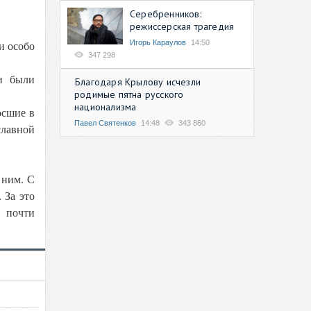
Серебренников:
режиссерская трагедия
Игорь Караулов
14:50
и особо
347 298
и были
Благодаря Крылову исчезли
родимые пятна русского
национализма
осшие в
Павел Святенков
14:48
343 860
лавной
 ним. С
 За это
и почти