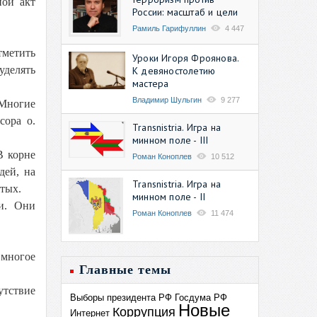
ной акт
России: масштаб и цели
Рамиль Гарифуллин
4 447
тметить
Уроки Игоря Фроянова.
уделять
К девяностолетию
мастера
Владимир Шульгин
9 277
 Многие
сора о.
Transnistria. Игра на
минном поле - III
В корне
Роман Коноплев
10 512
дей, на
Transnistria. Игра на
тых.
минном поле - II
и. Они
Роман Коноплев
11 474
 многое
Главные темы
сутствие
Выборы президента РФ
Госдума РФ
Новые
Коррупция
Интернет