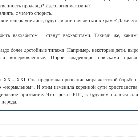
ственность продавца? Идеология магазина?
лиять, с чем-то спорить.
вие теперь «не айс», будут ли они появляться в храме? Даже есл
быть ваххабитом – станут ваххабитами. Такими же, каким
раздо более достойные типажи. Например, некоторые дети, выр
уги воцерковлённые. Порой владеющие навыками правос
т XX – XXI. Она предпочла признание мира жестокой борьбе с
о «нормальном». И этим изменила коренной сути христианства.
циальное признание. Что грозит РПЦ в будущем полным ил
 народа.