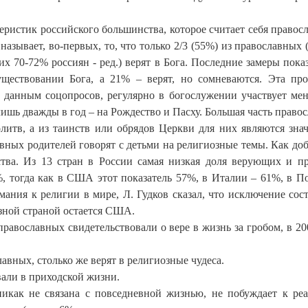
еристик российского большинства, которое считает себя правос
азывает, во-первых, то, что только 2/3 (55%) из православных (
их 70-72% россиян - ред.) верят в Бога. Последние замеры пока
ществовании Бога, а 21% – верят, но сомневаются. Эта пр
По данным соцопросов, регулярно в богослужении участвует ме
ишь дважды в год – на Рождество и Пасху. Большая часть право
олитв, а из таинств или обрядов Церкви для них являются зн
вных родителей говорят с детьми на религиозные темы. Как доб
тва. Из 13 стран в России самая низкая доля верующих и п
%, тогда как в США этот показатель 57%, в Италии – 61%, в П
ания к религии в мире, Л. Гудков сказал, что исключение сос
зной страной остается США.
равославных свидетельствовали о вере в жизнь за гробом, в 200
авных, столько же верят в религиозные чудеса.
вали в приходской жизни.
икак не связана с повседневной жизнью, не побуждает к ре