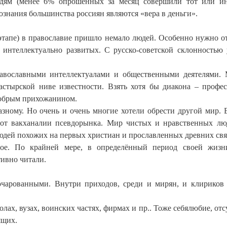
дям (менее 6% опрошенных за месяц совершили тот или и
ознания большинства россиян являются «вера в деньги».
 этапе) в православие пришло немало людей. Особенно нужно о
интеллектуально развитых. С русско-советской склонностью 
авославными интеллектуалами и общественными деятелями.
стырской ниве известности. Взять хотя бы диакона – профес
 добрым прихожанином.
азному. Но очень и очень многие хотели обрести другой мир. 
 от вакханалии псевдорынка. Мир чистых и нравственных лю
Людей похожих на первых христиан и прославленных древних свя
ое. По крайней мере, в определённый период своей жизн
ивно читали.
очарованными. Внутри приходов, среди и мирян, и клириков
олах, вузах, воинских частях, фирмах и пр.. Тоже себялюбие, от
ящих.