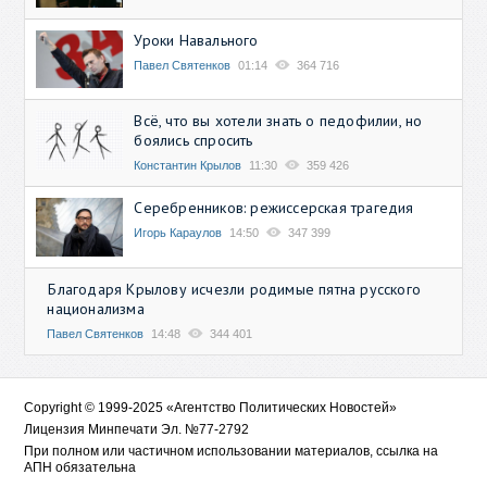
Уроки Навального
Павел Святенков
01:14
364 716
Всё, что вы хотели знать о педофилии, но
боялись спросить
Константин Крылов
11:30
359 426
Серебренников: режиссерская трагедия
Игорь Караулов
14:50
347 399
Благодаря Крылову исчезли родимые пятна русского
национализма
Павел Святенков
14:48
344 401
Copyright © 1999-2025 «Агентство Политических Новостей»
Лицензия Минпечати Эл. №77-2792
При полном или частичном использовании материалов, ссылка на
АПН обязательна