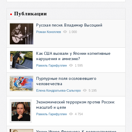
Публикации
Русская песня. Владимир Высоцкий
Роман Коноплев
1 000
Как США вызвали у Японии когнитивные
нарушения и амнезию?
Рамиль Гарифуллин
1 595
Пурпурные поля осоловевшего
человечества
Елена Кондратьева-Сальгеро
5 195
Экономический терроризм против России:
масштаб и цели
Рамиль Гарифуллин
4 754
Уроки Игоря Фроянова. К девяностолетию