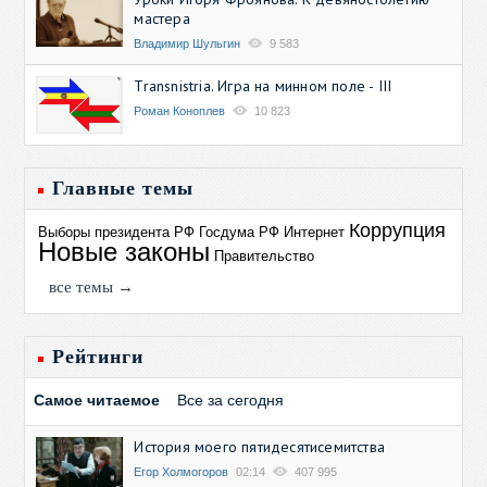
мастера
Владимир Шульгин
9 583
Transnistria. Игра на минном поле - III
Роман Коноплев
10 823
Главные темы
Коррупция
Выборы президента РФ
Госдума РФ
Интернет
Новые законы
Правительство
все темы →
Рейтинги
Самое читаемое
Все за сегодня
История моего пятидесятисемитства
Егор Холмогоров
02:14
407 995