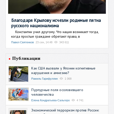
Благодаря Крылову исчезли родимые пятна
русского национализма
Константин учил другому. Что нация возникает тогда,
когда простые граждане обретают права, в
Павел Святенков
23 сен, 14:48
343 611
Публикации
Как США вызвали у Японии когнитивные
нарушения и амнезию?
Рамиль Гарифуллин
1 068
Пурпурные поля осоловевшего
человечества
Елена Кондратьева-Сальгеро
4 741
Экономический терроризм против России: