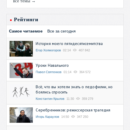
все темы →
Рейтинги
Самое читаемое
Все за сегодня
История моего пятидесятисемитства
Егор Холмогоров
02:14
407 842
Уроки Навального
Павел Святенков
01:14
364 572
Всё, что вы хотели знать о педофилии, но
боялись спросить
Константин Крылов
11:30
359 279
Серебренников: режиссерская трагедия
Игорь Караулов
14:50
347 250