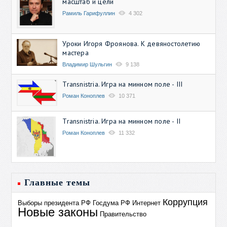
масштаб и цели
Рамиль Гарифуллин
4 302
Уроки Игоря Фроянова. К девяностолетию
мастера
Владимир Шульгин
9 138
Transnistria. Игра на минном поле - III
Роман Коноплев
10 371
Transnistria. Игра на минном поле - II
Роман Коноплев
11 332
Главные темы
Коррупция
Выборы президента РФ
Госдума РФ
Интернет
Новые законы
Правительство