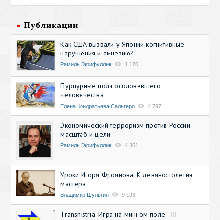
Публикации
Как США вызвали у Японии когнитивные
нарушения и амнезию?
Рамиль Гарифуллин
1 170
Пурпурные поля осоловевшего
человечества
Елена Кондратьева-Сальгеро
4 797
Экономический терроризм против России:
масштаб и цели
Рамиль Гарифуллин
4 361
Уроки Игоря Фроянова. К девяностолетию
мастера
Владимир Шульгин
9 193
Transnistria. Игра на минном поле - III