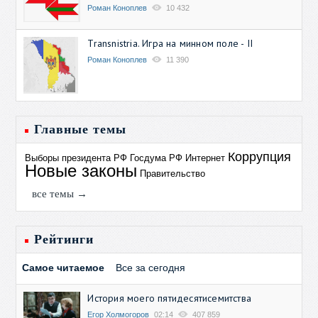
Роман Коноплев
10 432
Transnistria. Игра на минном поле - II
Роман Коноплев
11 390
Главные темы
Коррупция
Выборы президента РФ
Госдума РФ
Интернет
Новые законы
Правительство
все темы →
Рейтинги
Самое читаемое
Все за сегодня
История моего пятидесятисемитства
Егор Холмогоров
02:14
407 859