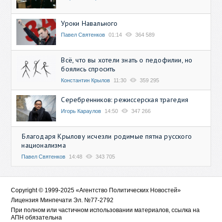
Уроки Навального
Павел Святенков
01:14
364 589
Всё, что вы хотели знать о педофилии, но
боялись спросить
Константин Крылов
11:30
359 295
Серебренников: режиссерская трагедия
Игорь Караулов
14:50
347 266
Благодаря Крылову исчезли родимые пятна русского
национализма
Павел Святенков
14:48
343 705
Copyright © 1999-2025 «Агентство Политических Новостей»
Лицензия Минпечати Эл. №77-2792
При полном или частичном использовании материалов, ссылка на
АПН обязательна