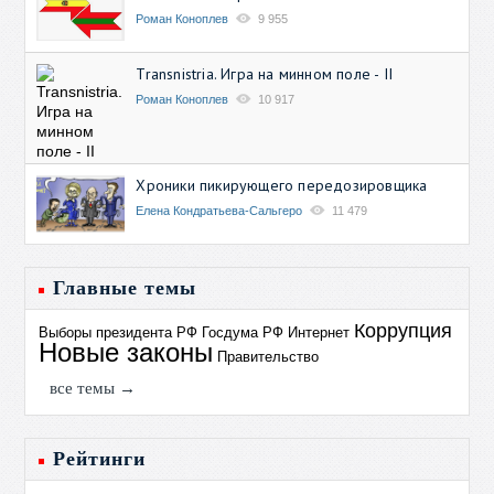
Роман Коноплев
9 955
Transnistria. Игра на минном поле - II
Роман Коноплев
10 917
Хроники пикирующего передозировщика
Елена Кондратьева-Сальгеро
11 479
Главные темы
Коррупция
Выборы президента РФ
Госдума РФ
Интернет
Новые законы
Правительство
все темы →
Рейтинги