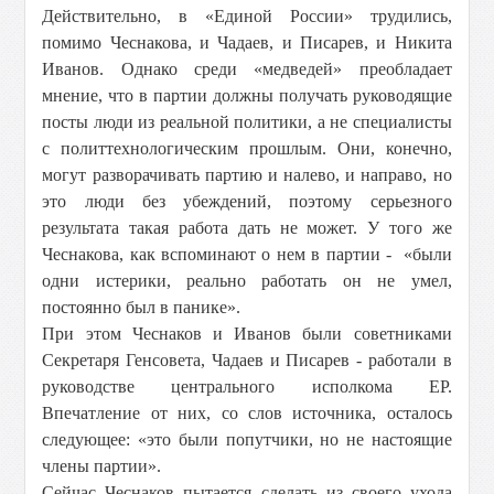
Действительно, в «Единой России» трудились,
помимо Чеснакова, и Чадаев, и Писарев, и Никита
Иванов. Однако среди «медведей» преобладает
мнение, что в партии должны получать руководящие
посты люди из реальной политики, а не специалисты
с политтехнологическим прошлым. Они, конечно,
могут разворачивать партию и налево, и направо, но
это люди без убеждений, поэтому серьезного
результата такая работа дать не может. У того же
Чеснакова, как вспоминают о нем в партии - «были
одни истерики, реально работать он не умел,
постоянно был в панике».
При этом Чеснаков и Иванов были советниками
Секретаря Генсовета, Чадаев и Писарев - работали в
руководстве центрального исполкома ЕР.
Впечатление от них, со слов источника, осталось
следующее: «это были попутчики, но не настоящие
члены партии».
Сейчас Чеснаков пытается сделать из своего ухода