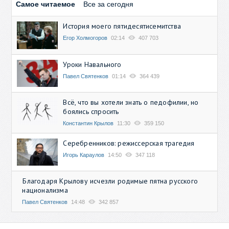
Самое читаемое
Все за сегодня
История моего пятидесятисемитства
Егор Холмогоров
02:14
407 703
Уроки Навального
Павел Святенков
01:14
364 439
Всё, что вы хотели знать о педофилии, но
боялись спросить
Константин Крылов
11:30
359 150
Серебренников: режиссерская трагедия
Игорь Караулов
14:50
347 118
Благодаря Крылову исчезли родимые пятна русского
национализма
Павел Святенков
14:48
342 857