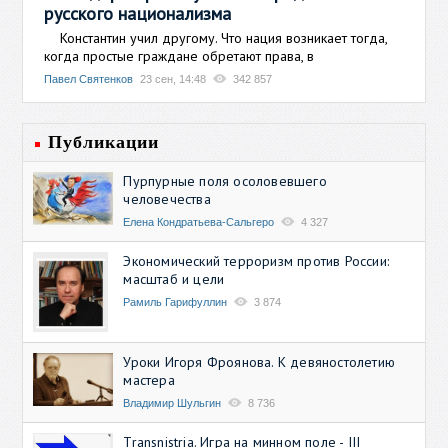
русского национализма
Константин учил другому. Что нация возникает тогда,
когда простые граждане обретают права, в
Павел Святенков
23 сен, 14:48
342 857
Публикации
Пурпурные поля осоловевшего
человечества
Елена Кондратьева-Сальгеро
4 327
Экономический терроризм против России:
масштаб и цели
Рамиль Гарифуллин
3 874
Уроки Игоря Фроянова. К девяностолетию
мастера
Владимир Шульгин
8 736
Transnistria. Игра на минном поле - III