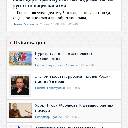
русского национализма
Константин учил другому. Что нация возникает тогда,
когда простые граждане обретают права, в
Павел Святенков
23 сен, 14:48
342 740
Публикации
Пурпурные поля осоловевшего
человечества
Елена Кондратьева-Сальгеро
4 256
Экономический терроризм против России:
масштаб и цели
Рамиль Гарифуллин
3 804
Уроки Игоря Фроянова. К девяностолетию
мастера
Владимир Шульгин
8 666
Transnistria. Игра на минном поле - III