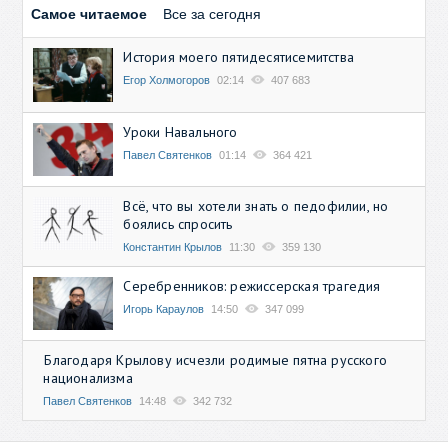
Самое читаемое
Все за сегодня
История моего пятидесятисемитства
Егор Холмогоров
02:14
407 683
Уроки Навального
Павел Святенков
01:14
364 421
Всё, что вы хотели знать о педофилии, но
боялись спросить
Константин Крылов
11:30
359 130
Серебренников: режиссерская трагедия
Игорь Караулов
14:50
347 099
Благодаря Крылову исчезли родимые пятна русского
национализма
Павел Святенков
14:48
342 732