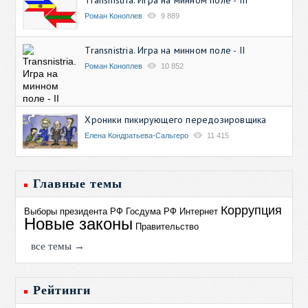
Роман Коноплев
9 889
Transnistria. Игра на минном поле - II
Роман Коноплев
10 852
Хроники пикирующего передозировщика
Елена Кондратьева-Сальгеро
11 415
Главные темы
Коррупция
Выборы президента РФ
Госдума РФ
Интернет
Новые законы
Правительство
все темы →
Рейтинги