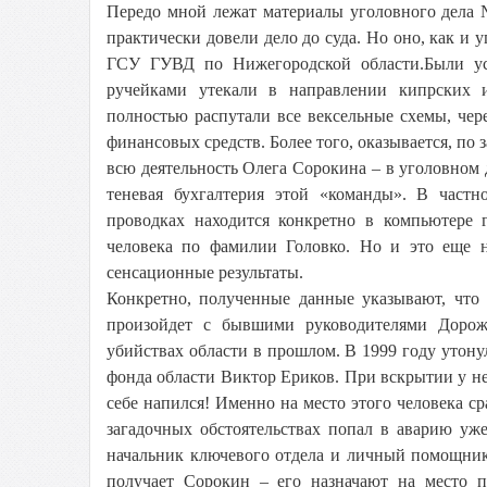
Передо мной лежат материалы уголовного дела №
практически довели дело до суда. Но оно, как и 
ГСУ ГУВД по Нижегородской области.Были ус
ручейками утекали в направлении кипрских 
полностью распутали все вексельные схемы, чер
финансовых средств. Более того, оказывается, п
всю деятельность Олега Сорокина – в уголовном 
теневая бухгалтерия этой «команды». В част
проводках находится конкретно в компьютере 
человека по фамилии Головко. Но и это еще 
сенсационные результаты.
Конкретно, полученные данные указывают, что 
произойдет с бывшими руководителями Дорож
убийствах области в прошлом. В 1999 году утон
фонда области Виктор Ериков. При вскрытии у н
себе напился! Именно на место этого человека ср
загадочных обстоятельствах попал в аварию уж
начальник ключевого отдела и личный помощник
получает Сорокин – его назначают на место п