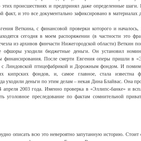
этих происшествиях и предпринял даже определенные шаги. 
ой факт, и это все документально зафиксировано в материалах 
гения Веткина, с финансовой проверки которого и началось, 
находятся сегодня в моем распоряжении (в частности это фр
счезла из архивов финчасти Нижегородской области) Веткин по
кие офшоры уходили бюджетные деньги. Он установил номи
емы финансирования. После смерти Евгения оперы пришли в «
ны с Линдовской птицефабрикой и Дорожным фондом. И помим
их кипрских фондов, и, самое главное, стала известна ф
а уходили деньги по этим делам – некая Дина Блайвас. Она пр
4 апреля 2003 года. Именно проверка в «Эллипс-банке» и вс
ть уголовное преследование по фактам сомнительной прива
рудно описать всю это невероятно запутанную историю. Стоит 