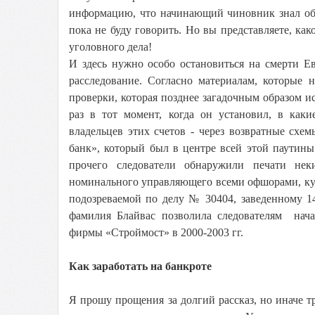
информацию, что начинающий чиновник знал об 
пока не буду говорить. Но вы представляете, как
уголовного дела!
И здесь нужно особо остановиться на смерти Ев
расследование. Согласно материалам, которые 
проверки, которая позднее загадочным образом и
раз в тот момент, когда он установил, в ка
владельцев этих счетов - через возвратные сх
банк», который был в центре всей этой паути
прочего следователи обнаружили печати нек
номинального управляющего всеми офшорами, куд
подозреваемой по делу № 30404, заведенному 1
фамилия Блайвас позволила следователям нача
фирмы «Строймост» в 2000-2003 гг.
Как заработать на банкроте
Я прошу прощения за долгий рассказ, но иначе т