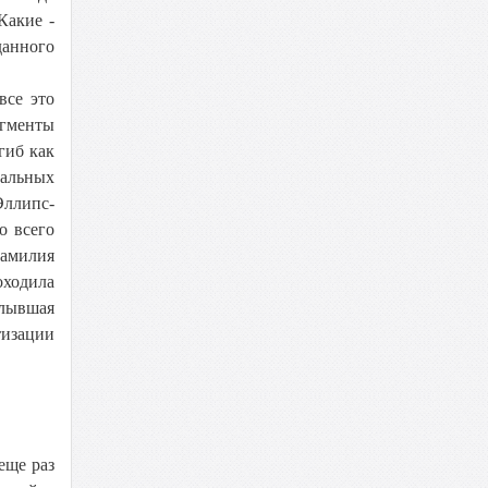
Какие -
данного
все это
агменты
гиб как
нальных
Эллипс-
о всего
амилия
оходила
плывшая
тизации
еще раз