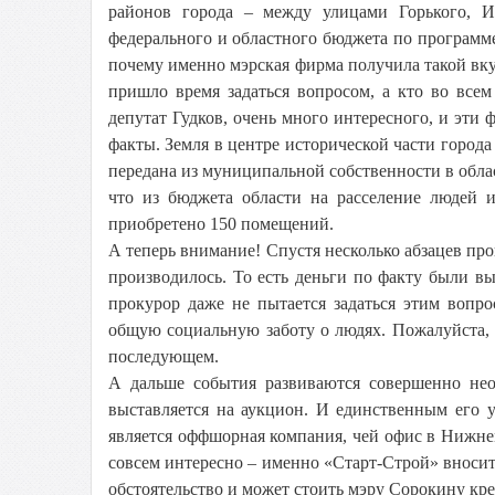
районов города – между улицами Горького, И
федерального и областного бюджета по программе
почему именно мэрская фирма получила такой вку
пришло время задаться вопросом, а кто во всем
депутат Гудков, очень много интересного, и эти 
факты. Земля в центре исторической части город
передана из муниципальной собственности в обла
что из бюджета области на расселение людей 
приобретено 150 помещений.
А теперь внимание! Спустя несколько абзацев про
производилось. То есть деньги по факту были вы
прокурор даже не пытается задаться этим вопр
общую социальную заботу о людях. Пожалуйста, 
последующем.
А дальше события развиваются совершенно не
выставляется на аукцион. И единственным его 
является оффшорная компания, чей офис в Нижне
совсем интересно – именно «Старт-Строй» вносит 
обстоятельство и может стоить мэру Сорокину кре