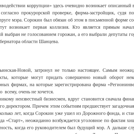
тиводействии коррупции» здесь очевидно возникает описанный в
 согласно прокурорской проверке, фирма-застройщик, судя по
пруге мэра. Сорокин был обязан об этом в письменной форме с
тут возникает первая коллизия. Кто является прямым нача
й выбран не голосованием горожан, а его выбрали депутаты го
убернатора области Шанцева.
льинская-Новой, затронул не только настоящее. Самым неож
кты, которые могут придать совершенно новый оборот не
рных фирмах, на которые зарегистрирована фирма «Регионинве
 всему, очень не хочется.
 никому неизвестный бизнесмен, вдруг становится сначала фин
его директором. Причем этим событиям предшествует загадочная
олько лет, когда Сорокин уже ушел из Дорожного фонда, и ста
да «Старт», неожиданно возбуждается уголовное по фактам хи
ость, когда его руководителем был будущий мэр. А дальше сл