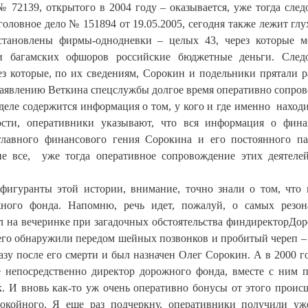
 72139, открытого в 2004 году – оказывается, уже тогда след
уголовное дело № 151894 от 19.05.2005, сегодня также лежит глу
тановлены фирмы-однодневки – целых 43, через которые м
и багамских офшоров российские бюджетные деньги. Следо
ез которые, по их сведениям, Сорокин и подельники прятали р
о заявлению Веткина спецслужбы долгое время оперативно сопро
деле содержится информация о том, у кого и где именно находи
ности, оперативники указывают, что вся информация о фин
главного финансового гения Сорокина и его постоянного па
не все, уже тогда оперативное сопровождение этих деятел
фигуранты этой истории, внимание, точно знали о том, что 
ного фонда. Напомню, речь идет, пожалуй, о самых резон
ул на вечеринке при загадочных обстоятельства финдиректорДо
его обнаружили передом шейных позвонков и пробитый череп –
азу после его смерти и был назначен Олег Сорокин. А в 2000 г
е непосредственно директор дорожного фонда, вместе с ним 
. И вновь как-то уж очень оперативно бонусы от этого проис
окойного. Я еще раз подчеркну, оперативники получили уж