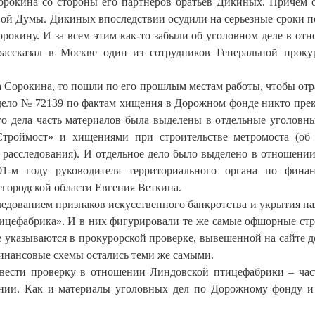
Сорокина со стороны его партнеров братьев Дикиных. Причем 
ной Думы. Дикиных впоследствии осудили на серьезные сроки п
орокину. И за всем этим как-то забыли об уголовном деле в от
ссказал в Москве один из сотрудников Генеральной проку
а Сорокина, то пошли по его прошлым местам работы, чтобы отр
е дело № 72139 по фактам хищения в Дорожном фонде никто пре
ого дела часть материалов была выделены в отдельные уголовны
Строймост» и хищениями при строительстве метромоста (об
о расследования). И отдельное дело было выделено в отношени
1-м году руководителя территориального органа по фина
городской области Евгения Веткина.
ледованием признаков искусственного банкротства и укрытия на
цефабрика». И в них фигурировали те же самые офшорные ст
указываются в прокурорской проверке, вывешенной на сайте д
 финансовые схемы остались теми же самыми.
вести проверку в отношении Линдовской птицефабрики – час
ении. Как и материалы уголовных дел по Дорожному фонду и