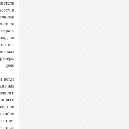
ователи
харем в
елкими
ватели
астрату
вождали
тся вся
ансовых
ртнера,
ей дало
и когда
ансных
рожного
 ничего
оду при
погибли
шествия
е тогда