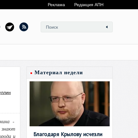
Реклама
Редакция АПН
Материал недели
уллин
нина -
м знают
Благодаря Крылову исчезли
орода и