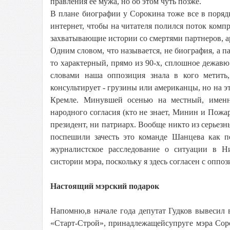
правления ее мужа, но об этом чуть позже.
В плане биографии у Сорокина тоже все в порядк
интернет, чтобы на читателя полился поток компр
захватывающие истории со смертями партнеров, а
Одним словом, что называется, не биография, а п
то характерный, прямо из 90-х, сплошное дежавю
словами наша оппозиция знала в кого метить,
консультирует - грузины или американцы, но на эт
Кремле. Минувшей осенью на местный, именн
народного согласия (кто не знает, Минин и Пож
президент, ни патриарх. Вообще никто из серьез
поспешили зачесть это команде Шанцева как пе
журналистское расследование о ситуации в Н
систории мэра, поскольку я здесь согласен с оппоз
Настоящий мэрский подарок
Напомню,в начале года депутат Гудков вывесил
«Старт-Строй», принадлежащейсупруге мэра Сор