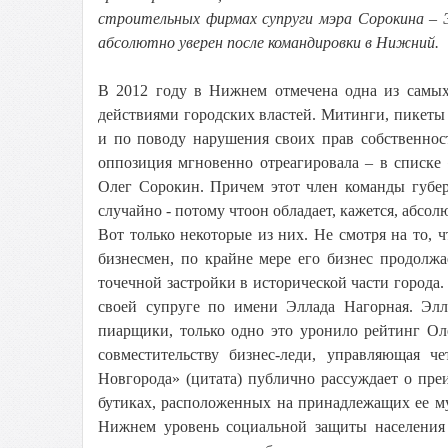
строительных фирмах супруги мэра Сорокина – 
абсолютно уверен после командировки в Нижний.
В 2012 году в Нижнем отмечена одна из самых
действиями городских властей. Митинги, пикеты
и по поводу нарушения своих прав собственност
оппозиция мгновенно отреагировала – в списке
Олег Сорокин. Причем этот член команды губер
случайно - потому чтоон обладает, кажется, абс
Вот только некоторые из них. Не смотря на то,
бизнесмен, по крайне мере его бизнес продолжа
точечной застройки в исторической части города.
своей супруге по имени Эллада Нагорная. Элл
пиарщики, только одно это уронило рейтинг Ол
совместительству бизнес-леди, управляющая ч
Новгорода» (цитата) публично рассуждает о пр
бутиках, расположенных на принадлежащих ее м
Нижнем уровень социальной защиты населения 