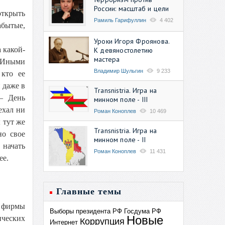
России: масштаб и цели
открыть
Рамиль Гарифуллин
4 402
абытые,
Уроки Игоря Фроянова.
 какой-
К девяностолетию
мастера
. Иными
Владимир Шульгин
9 233
 кто ее
 даже в
Transnistria. Игра на
– День
минном поле - III
ехал ни
Роман Коноплев
10 469
 тут же
Transnistria. Игра на
но свое
минном поле - II
 начать
Роман Коноплев
11 431
ее.
Главные темы
и фирмы
Выборы президента РФ
Госдума РФ
Новые
ических
Коррупция
Интернет