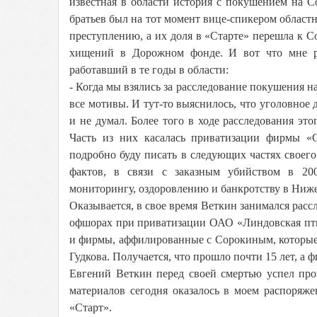
известная в области история с покушением на 
братьев был на тот момент вице-спикером област
преступлению, а их доля в «Старте» перешла к С
хищений в Дорожном фонде. И вот что мне ра
работавший в те годы в области:
- Когда мы взялись за расследование покушения н
все мотивы. И тут-то выяснилось, что уголовно
и не думал. Более того в ходе расследования эт
Часть из них касалась приватизации фирмы «
подробно буду писать в следующих частях своег
фактов, в связи с заказным убийством в 200
мониторингу, оздоровлению и банкротству в Ниже
Оказывается, в свое время Веткин занимался расс
офшорах при приватизации ОАО «Линдовская пти
и фирмы, аффилированные с Сорокиным, которые 
Гудкова. Получается, что прошло почти 15 лет, а
Евгений Веткин перед своей смертью успел про
материалов сегодня оказалось в моем распоряж
«Старт».