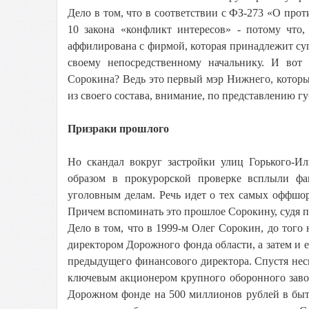
Дело в том, что в соответствии с ФЗ-273 «О про
10 закона «конфликт интересов» - потому что,
аффилирована с фирмой, которая принадлежит су
своему непосредственному начальнику. И вот 
Сорокина? Ведь это первый мэр Нижнего, которы
из своего состава, внимание, по представлению г
Призраки прошлого
Но скандал вокруг застройки улиц Горького-И
образом в прокурорской проверке всплыли фа
уголовным делам. Речь идет о тех самых оффшо
Причем вспоминать это прошлое Сорокину, судя по
Дело в том, что в 1999-м Олег Сорокин, до того
директором Дорожного фонда области, а затем и 
предыдущего финансового директора. Спустя неск
ключевым акционером крупного оборонного заво
Дорожном фонде на 500 миллионов рублей в бытн