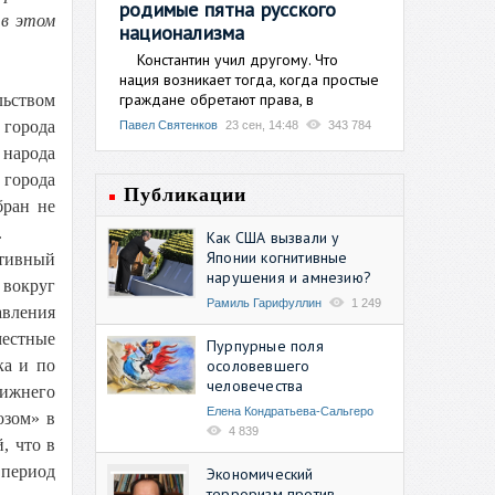
родимые пятна русского
 в этом
национализма
Константин учил другому. Что
нация возникает тогда, когда простые
граждане обретают права, в
льством
 города
Павел Святенков
23 сен, 14:48
343 784
 народа
 города
Публикации
бран не
.
Как США вызвали у
Японии когнитивные
ктивный
нарушения и амнезию?
 вокруг
Рамиль Гарифуллин
1 249
авления
местные
Пурпурные поля
осоловевшего
ка и по
человечества
Нижнего
Елена Кондратьева-Сальгеро
озом» в
4 839
, что в
 период
Экономический
терроризм против