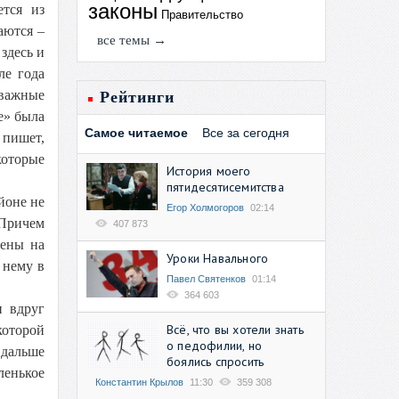
законы
ется из
Правительство
аются –
все темы →
здесь и
ле года
 важные
Рейтинги
е» была
Самое читаемое
Все за сегодня
 пишет,
которые
История моего
пятидесятисемитства
йоне не
Егор Холмогоров
02:14
 Причем
407 873
чены на
Уроки Навального
 нему в
Павел Святенков
01:14
364 603
и вдруг
Всё, что вы хотели знать
которой
о педофилии, но
 дальше
боялись спросить
ленькое
Константин Крылов
11:30
359 308