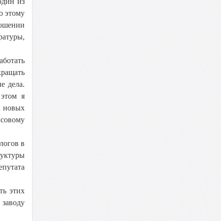
один из
о этому
ношении
ратуры,
аботать
кращать
е дела.
 этом я
и новых
нсовому
логов в
руктуры
епутата
ть этих
 заводу