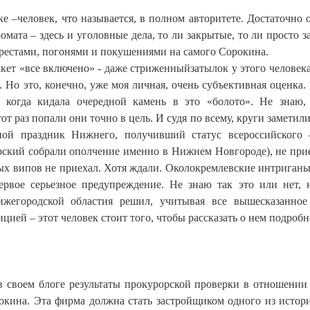
е –человек, что называется, в полном авторитете. Достаточно 
омата – здесь и уголовные дела, то ли закрытые, то ли просто з
рестами, погонями и покушениями на самого Сорокина.
акет «все включено» - даже стриженныйзатылок у этого человека
. Но это, конечно, уже моя личная, очень субъективная оценка
 когда кидала очередной камень в это «болото». Не знаю,
от раз попали они точно в цель. И судя по всему, круги заметили
ой праздник Нижнего, получивший статус всероссийского 
арский собрали ополчение именно в Нижнем Новгороде), не при
ных випов не приехал. Хотя ждали. Околокремлевские интриганы
рвое серьезное предупреждение. Не знаю так это или нет, 
ижегородской областия решил, учитывая все вышесказанное
ицией – этот человек стоит того, чтобы рассказать о нем подробн
 в своем блоге результаты прокурорской проверки в отношени
окина. Эта фирма должна стать застройщиком одного из истор