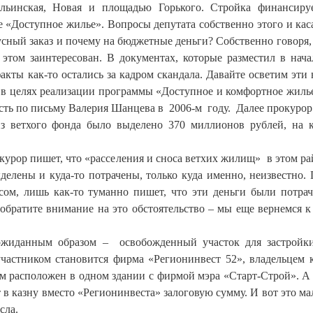
льинская, Новая и площадью Горького. Стройка финансиру
 «Доступное жилье». Вопросы депутата собственно этого и кас
сный заказ и почему на бюджетные деньги? Собственно говоря, 
 этом заинтересован. В документах, которые разместил в нача
факты как-то остались за кадром скандала. Давайте осветим эти
а в целях реализации программы «Доступное и комфортное жиль
сть по письму Валерия Шанцева в 2006-м году. Далее прокурор
из ветхого фонда было выделено 370 миллионов рублей, на 
курор пишет, что «расселения и сноса ветхих жилищ» в этом ра
делены и куда-то потрачены, только куда именно, неизвестно.
осом, лишь как-то туманно пишет, что эти деньги были потра
обратите внимание на это обстоятельство – мы еще вернемся к
ожиданным образом – освобожденный участок для застройк
участником становится фирма «Регионинвест 52», владельцем 
м расположен в одном здании с фирмой мэра «Старт-Строй». А
в казну вместо «Регионинвеста» залоговую сумму. И вот это ма
сла.