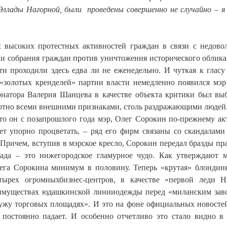
Эллады Нагорной, были проведены совершенно не случайно – я
 высоких протестных активностей граждан в связи с недово
 и собрания граждан против уничтожения исторического облика
и проходили здесь едва ли не еженедельно. И чуткая к гласу
 «золотых кренделей» партии власти немедленно появился мэр
натора Валерия Шанцева в качестве объекта критики был вы
олютно всеми внешними признаками, столь раздражающими людей
 что он с позапрошлого года мэр, Олег Сорокин по-прежнему а
ет упорно процветать, – ряд его фирм связаны со скандалами
 Причем, вступив в мэрское кресло, Сорокин передал бразды пр
ада – это нижегородское гламурное чудо. Как утверждают 
ега Сорокина минимум в половину. Теперь «крутая» блондин
етырех огромныхбизнес-центров, в качестве «первой леди 
еимуществах юдашкинской линииодежды перед «миланским зав
ужу торговых площадях». И это на фоне официальных новостей
постоянно падает. И особенно отчетливо это стало видно в