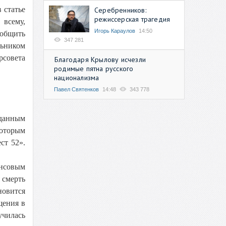
 статье
Серебренников:
режиссерская трагедия
 всему,
Игорь Караулов
14:50
ообщить
347 281
льником
рсовета
Благодаря Крылову исчезли
родимые пятна русского
национализма
Павел Святенков
14:48
343 778
иданным
которым
ст 52».
ансовым
 смерть
новится
щения в
училась