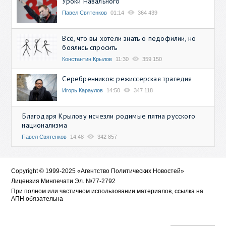
Уроки Навального
Павел Святенков
01:14
364 439
Всё, что вы хотели знать о педофилии, но
боялись спросить
Константин Крылов
11:30
359 150
Серебренников: режиссерская трагедия
Игорь Караулов
14:50
347 118
Благодаря Крылову исчезли родимые пятна русского
национализма
Павел Святенков
14:48
342 857
Copyright © 1999-2025 «Агентство Политических Новостей»
Лицензия Минпечати Эл. №77-2792
При полном или частичном использовании материалов, ссылка на
АПН обязательна