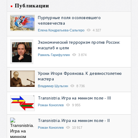
Публикации
Пурпурные поля осоловевшего
человечества
Елена Кондратьева-Сальгеро
4 327
Экономический терроризм против России:
масштаб и цели
Рамиль Гарифуллин
3 874
Уроки Игоря Фроянова. К девяностолетию
мастера
Владимир Шульгин
8 736
Transnistria. Игра на минном поле - III
Роман Коноплев
9 955
Transnistria. Игра на минном поле - II
Роман Коноплев
10 917