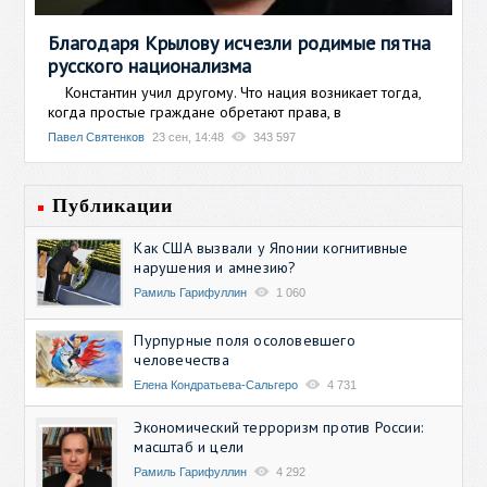
Благодаря Крылову исчезли родимые пятна
русского национализма
Константин учил другому. Что нация возникает тогда,
когда простые граждане обретают права, в
Павел Святенков
23 сен, 14:48
343 597
Публикации
Как США вызвали у Японии когнитивные
нарушения и амнезию?
Рамиль Гарифуллин
1 060
Пурпурные поля осоловевшего
человечества
Елена Кондратьева-Сальгеро
4 731
Экономический терроризм против России:
масштаб и цели
Рамиль Гарифуллин
4 292