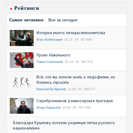
Рейтинги
Самое читаемое
Все за сегодня
История моего пятидесятисемитства
Егор Холмогоров
02:14
407 840
Уроки Навального
Павел Святенков
01:14
364 570
Всё, что вы хотели знать о педофилии, но
боялись спросить
Константин Крылов
11:30
359 277
Серебренников: режиссерская трагедия
Игорь Караулов
14:50
347 248
Благодаря Крылову исчезли родимые пятна русского
национализма