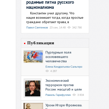
родимые пятна русского
национализма
Константин учил другому. Что
нация возникает тогда, когда простые
граждане обретают права, в
Павел Святенков
23 сен, 14:48
342 790
Публикации
Пурпурные поля
осоловевшего
человечества
Елена Кондратьева-Сальгеро
4 287
Экономический
терроризм против
России: масштаб и цели
Рамиль Гарифуллин
3 834
Уроки Игоря Фроянова.