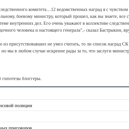
следственного комитета…12 ведомственных наград я с чувством
льному, боевому министру, который прошел, как вы знаете, все 
теме внутренних дел. Его очень уважают в коллективе следстве
дочного человека и настоящего генерала",- сказал Бастрыкин, вр
о из присутствовавших не умел считать, то ли список наград СК
но мы в любом случае искренне рады за то, что заслуги минист
т гипотезы блоггеры.
ансовой полиции
ьных приговоров