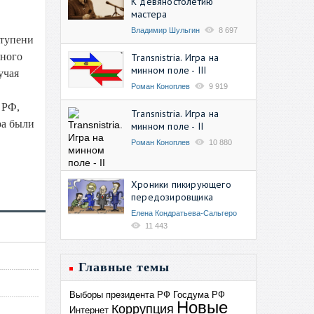
К девяностолетию
мастера
Владимир Шульгин
8 697
ступени
нного
Transnistria. Игра на
минном поле - III
учая
Роман Коноплев
9 919
 РФ,
Transnistria. Игра на
ра были
минном поле - II
Роман Коноплев
10 880
Хроники пикирующего
передозировщика
Елена Кондратьева-Сальгеро
11 443
Главные темы
Выборы президента РФ
Госдума РФ
Новые
Коррупция
Интернет