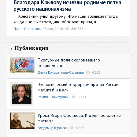
Благодаря Крылову исчезли родимые пятна
русского национализма
Константин учил другому. Что нация возникает тогда,
когда простые граждане обретают права, в
Павел Святенков
23 сен, 14:48
342 571
Публикации
Пурпурные поля осоловевшего
человечества
Елена Кондратьева-Сальгеро
4 163
Экономический терроризм против России:
масштаб и цели
Рамиль Гарифуллин
3 713
Уроки Игоря Фроянова. К девяностолетию
мастера
Владимир Шульгин
8 577