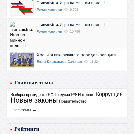
Transnistria. Игра на минном поле - III
Роман Коноплев
9 793
Transnistria. Игра на минном поле - II
Роман Коноплев
10 756
Хроники пикирующего передозировщика
Елена Кондратьева-Сальгеро
11 324
Главные темы
Коррупция
Выборы президента РФ
Госдума РФ
Интернет
Новые законы
Правительство
все темы →
Рейтинги