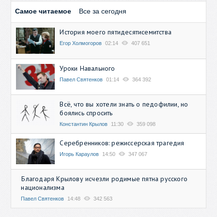
Самое читаемое
Все за сегодня
История моего пятидесятисемитства
Егор Холмогоров
02:14
407 651
Уроки Навального
Павел Святенков
01:14
364 392
Всё, что вы хотели знать о педофилии, но
боялись спросить
Константин Крылов
11:30
359 098
Серебренников: режиссерская трагедия
Игорь Караулов
14:50
347 067
Благодаря Крылову исчезли родимые пятна русского
национализма
Павел Святенков
14:48
342 563