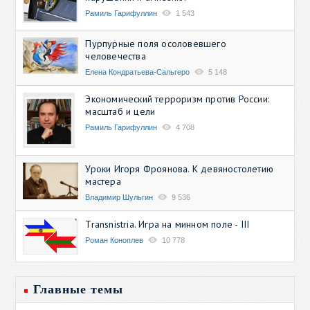
Рамиль Гарифуллин
1 543
Пурпурные поля осоловевшего
человечества
Елена Кондратьева-Сальгеро
5 148
Экономический терроризм против России:
масштаб и цели
Рамиль Гарифуллин
4 708
Уроки Игоря Фроянова. К девяностолетию
мастера
Владимир Шульгин
9 536
Transnistria. Игра на минном поле - III
Роман Коноплев
10 778
Главные темы