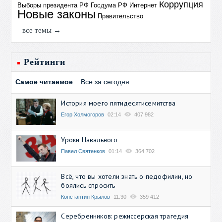
Коррупция
Выборы президента РФ
Госдума РФ
Интернет
Новые законы
Правительство
все темы →
Рейтинги
Самое читаемое
Все за сегодня
История моего пятидесятисемитства
Егор Холмогоров
02:14
407 982
Уроки Навального
Павел Святенков
01:14
364 702
Всё, что вы хотели знать о педофилии, но
боялись спросить
Константин Крылов
11:30
359 412
Серебренников: режиссерская трагедия